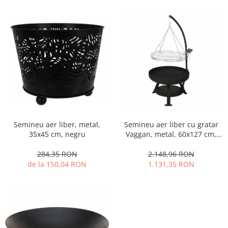
Strecuratori
Tocatoare de bucatarie
Adaptor plita
Aprinzatoare aragaz
Arzatoare
Cantare de bucatarie
Dispesere detergent
Mixere
Odorizant frigider
Semineu aer liber, metal,
Semineu aer liber cu gratar
Pensule bucatarie
35x45 cm, negru
Vaggan, metal, 60x127 cm,
negru/argintiu
Prosoape bucatarie
284,35 RON
2.148,96 RON
Seturi cutite
de la 150,04 RON
1.131,35 RON
Ustensile de masurat
Ustensile fragezire carne
Ustensile gatire la aburi
Vase pentru gatit
Capace pentru vase