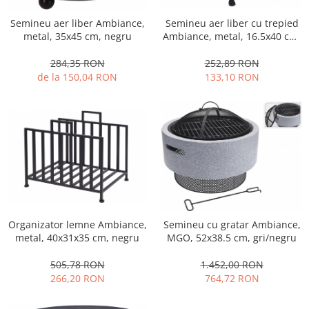
Fructiere si cosuri
Rafturi
Ceasuri decorative
Rucsacuri
Naproane si capace acoperire
Suporturi
Semineu aer liber cu trepied
Semineu aer liber Ambiance,
Covorase intrare
Ambiance, metal, 16.5x40 cm,
metal, 35x45 cm, negru
alimente
Suporturi si rame fotografii
negru
Oliviere si solnite
Odorizante
252,89 RON
284,35 RON
Platouri servire
133,10 RON
de la 150,04 RON
Odorizante auto
Suporturi oale
Odorizante camera
Tavi servire
Seturi desen
Seturi servire tapas
Sosiere
Suport servetele
Depozitare alimente
Caserole
Cutii Alimentare
Organizator lemne Ambiance,
Semineu cu gratar Ambiance,
Cutii pentru paine
metal, 40x31x35 cm, negru
MGO, 52x38.5 cm, gri/negru
Recipiente si borcane
505,78 RON
1.452,00 RON
Organizatoare frigider
266,20 RON
764,72 RON
Recipiente condimente