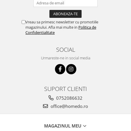
Ustensile cofetarie si patiserie
Ramekin
Vreau sa primesc newsletter cu promotiile
Tavi si forme prajituri
magazinului. Afla mai multe in
Politica de
Aparate prajituri
Confidentialitate
Facalete
Forme briose
SOCIAL
Lumanari tort
Urmareste-ne in social media
Ornare, insiropare si decorare
prajituri
Portionatoare si feliatoare
Posuri si duiuri
SUPORT CLIENTI
Raclete patiserie
Suporturi prajituri
0752086632
Tavi detasabile
office@homedo.ro
Tavi si forme fursecuri
Ustensile antiaderente
MAGAZINUL MEU
Ustensile de masura