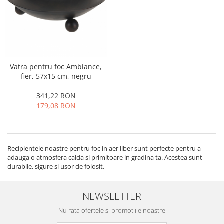
Oale si cratite
Tavi copt
Tigai
Vesela si tacamuri
Boluri
Vatra pentru foc Ambiance,
fier, 57x15 cm, negru
Farfurii
Scurgatoare vase
341,22 RON
Seturi de tacamuri
179,08 RON
Suporturi pentru tacamuri
Cani
Cesti
Recipientele noastre pentru foc in aer liber sunt perfecte pentru a
Pahare
adauga o atmosfera calda si primitoare in gradina ta. Acestea sunt
durabile, sigure si usor de folosit.
Scrumiere
Seturi vesela
NEWSLETTER
Suporturi farfurii
Suporturi pahare, cesti, cani
Nu rata ofertele si promotiile noastre
Untiere