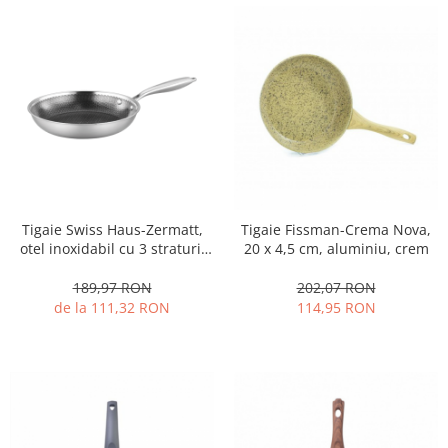
Tigaie Swiss Haus-Zermatt,
Tigaie Fissman-Crema Nova,
otel inoxidabil cu 3 straturi,
20 x 4,5 cm, aluminiu, crem
28x5.5 cm, 2.7 l, argintiu
189,97 RON
202,07 RON
de la 111,32 RON
114,95 RON