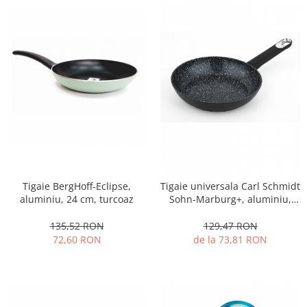
Strecuratori
Tocatoare de bucatarie
Adaptor plita
Aprinzatoare aragaz
Arzatoare
Cantare de bucatarie
Dispesere detergent
Mixere
Odorizant frigider
Pensule bucatarie
Tigaie BergHoff-Eclipse,
Tigaie universala Carl Schmidt
Prosoape bucatarie
aluminiu, 24 cm, turcoaz
Sohn-Marburg+, aluminiu,
20x4.3 cm, negru
Seturi cutite
135,52 RON
129,47 RON
Ustensile de masurat
72,60 RON
de la 73,81 RON
Ustensile fragezire carne
Ustensile gatire la aburi
Vase pentru gatit
Capace pentru vase