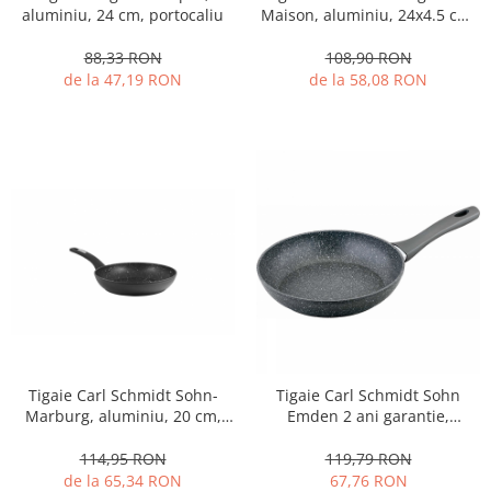
Fructiere si cosuri
Rafturi
Ceasuri decorative
Maison, aluminiu, 24x4.5 cm,
aluminiu, 24 cm, portocaliu
Rucsacuri
rosu
Naproane si capace acoperire
Suporturi
Covorase intrare
108,90 RON
88,33 RON
alimente
Suporturi si rame fotografii
de la 58,08 RON
de la 47,19 RON
Oliviere si solnite
Odorizante
Platouri servire
Odorizante auto
Suporturi oale
Odorizante camera
Tavi servire
Seturi desen
Seturi servire tapas
Sosiere
Suport servetele
Depozitare alimente
Caserole
Cutii Alimentare
Cutii pentru paine
Tigaie Carl Schmidt Sohn-
Tigaie Carl Schmidt Sohn
Recipiente si borcane
Marburg, aluminiu, 20 cm,
Emden 2 ani garantie,
Organizatoare frigider
negru
aluminiu, 20 cm, gri
114,95 RON
119,79 RON
Recipiente condimente
de la 65,34 RON
67,76 RON