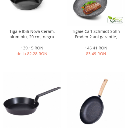
Ustensile cofetarie si patiserie
Ramekin
Tavi si forme prajituri
Aparate prajituri
Tigaie Ibili Nova Ceram,
Tigaie Carl Schmidt Sohn
aluminiu, 20 cm, negru
Emden 2 ani garantie,
Facalete
aluminiu, 24 cm, gri
Forme briose
139,15 RON
146,41 RON
Lumanari tort
de la 82,28 RON
83,49 RON
Ornare, insiropare si decorare
prajituri
Portionatoare si feliatoare
Posuri si duiuri
Raclete patiserie
Suporturi prajituri
Tavi detasabile
Tavi si forme fursecuri
Ustensile antiaderente
Ustensile de masura