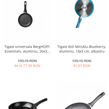
Oale si cratite
Tavi copt
Tigai
Vesela si tacamuri
Boluri
Farfurii
Scurgatoare vase
Tigaie universala BergHOFF-
Tigaie Ibili MiniAlu-Blueberry,
Seturi de tacamuri
Essentials, aluminiu, 20x3.5
aluminiu, 14x3 cm, albastru
cm, 1.1 l, negru
Suporturi pentru tacamuri
139,15 RON
139,15 RON
Cani
de la 77,39 RON
81,07 RON
Cesti
Pahare
Scrumiere
Seturi vesela
Suporturi farfurii
Suporturi pahare, cesti, cani
Untiere