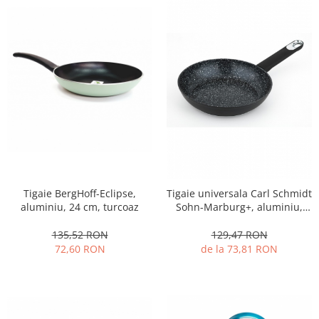
Strecuratori
Tocatoare de bucatarie
Adaptor plita
Aprinzatoare aragaz
Arzatoare
Cantare de bucatarie
Dispesere detergent
Mixere
Odorizant frigider
Pensule bucatarie
Tigaie BergHoff-Eclipse,
Tigaie universala Carl Schmidt
Prosoape bucatarie
aluminiu, 24 cm, turcoaz
Sohn-Marburg+, aluminiu,
20x4.3 cm, negru
Seturi cutite
135,52 RON
129,47 RON
Ustensile de masurat
72,60 RON
de la 73,81 RON
Ustensile fragezire carne
Ustensile gatire la aburi
Vase pentru gatit
Capace pentru vase