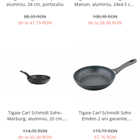
Fructiere si cosuri
Rafturi
Ceasuri decorative
Maison, aluminiu, 24x4.5 cm,
aluminiu, 24 cm, portocaliu
Rucsacuri
rosu
Naproane si capace acoperire
Suporturi
Covorase intrare
108,90 RON
88,33 RON
alimente
Suporturi si rame fotografii
de la 58,08 RON
de la 47,19 RON
Oliviere si solnite
Odorizante
Platouri servire
Odorizante auto
Suporturi oale
Odorizante camera
Tavi servire
Seturi desen
Seturi servire tapas
Sosiere
Suport servetele
Depozitare alimente
Caserole
Cutii Alimentare
Cutii pentru paine
Tigaie Carl Schmidt Sohn-
Tigaie Carl Schmidt Sohn
Recipiente si borcane
Marburg, aluminiu, 20 cm,
Emden 2 ani garantie,
Organizatoare frigider
negru
aluminiu, 20 cm, gri
114,95 RON
119,79 RON
Recipiente condimente
de la 65,34 RON
67,76 RON