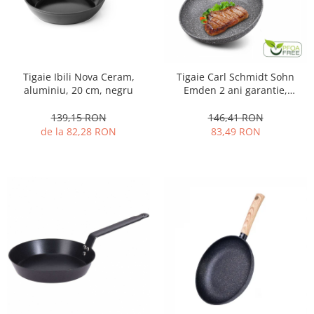
Ustensile cofetarie si patiserie
Ramekin
Tavi si forme prajituri
Aparate prajituri
Tigaie Ibili Nova Ceram,
Tigaie Carl Schmidt Sohn
aluminiu, 20 cm, negru
Emden 2 ani garantie,
Facalete
aluminiu, 24 cm, gri
Forme briose
139,15 RON
146,41 RON
Lumanari tort
de la 82,28 RON
83,49 RON
Ornare, insiropare si decorare
prajituri
Portionatoare si feliatoare
Posuri si duiuri
Raclete patiserie
Suporturi prajituri
Tavi detasabile
Tavi si forme fursecuri
Ustensile antiaderente
Ustensile de masura