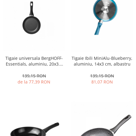
Oale si cratite
Tavi copt
Tigai
Vesela si tacamuri
Boluri
Farfurii
Scurgatoare vase
Tigaie universala BergHOFF-
Tigaie Ibili MiniAlu-Blueberry,
Seturi de tacamuri
Essentials, aluminiu, 20x3.5
aluminiu, 14x3 cm, albastru
cm, 1.1 l, negru
Suporturi pentru tacamuri
139,15 RON
139,15 RON
Cani
de la 77,39 RON
81,07 RON
Cesti
Pahare
Scrumiere
Seturi vesela
Suporturi farfurii
Suporturi pahare, cesti, cani
Untiere