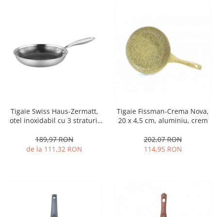
Tigaie Swiss Haus-Zermatt,
Tigaie Fissman-Crema Nova,
otel inoxidabil cu 3 straturi,
20 x 4,5 cm, aluminiu, crem
28x5.5 cm, 2.7 l, argintiu
189,97 RON
202,07 RON
de la 111,32 RON
114,95 RON