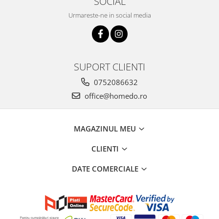
SOCIAL
Obiecte mobilier
Accesorii mobilier
Urmareste-ne in social media
Dulapuri
Etajere
Rafturi
SUPORT CLIENTI
Ustensile pentru gatit
Ascutitori cutite
0752086632
Cutite
office@homedo.ro
Decojitoare fructe si legume
Foarfece alimentare
MAGAZINUL MEU
Mojare
Perii si bureti
CLIENTI
Polonice, clesti, spatule, linguri
DATE COMERCIALE
Prese, tocatoare si feliatoare
alimente
Razatori
Seturi ustensile bucatarie
Site