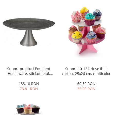
Obiecte mobilier
Accesorii mobilier
Dulapuri
Etajere
Rafturi
Ustensile pentru gatit
Ascutitori cutite
Cutite
Decojitoare fructe si legume
Foarfece alimentare
Suport prajituri Excellent
Suport 10-12 briose Ibili,
Mojare
Houseware, sticla/metal,
carton, 25x26 cm, multicolor
Perii si bureti
28x13 cm, argintiu
Polonice, clesti, spatule, linguri
133,10 RON
60,50 RON
73,81 RON
35,09 RON
Prese, tocatoare si feliatoare
alimente
Razatori
Seturi ustensile bucatarie
Site