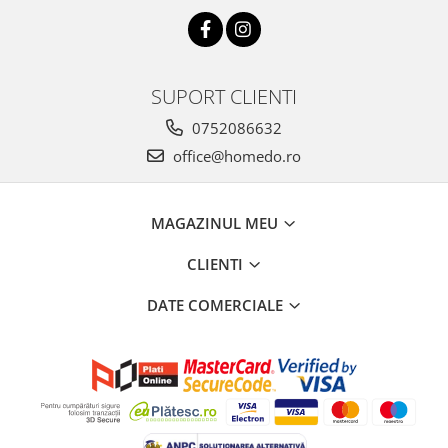
Ustensile cofetarie si patiserie
Ramekin
Tavi si forme prajituri
SUPORT CLIENTI
Aparate prajituri
0752086632
Facalete
office@homedo.ro
Forme briose
Lumanari tort
Ornare, insiropare si decorare
MAGAZINUL MEU
prajituri
Portionatoare si feliatoare
CLIENTI
Posuri si duiuri
DATE COMERCIALE
Raclete patiserie
Suporturi prajituri
Tavi detasabile
Tavi si forme fursecuri
Ustensile antiaderente
Ustensile de masura