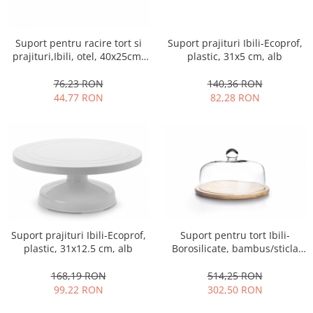
Fructiere si cosuri
Rafturi
Ceasuri decorative
Rucsacuri
Naproane si capace acoperire
Suporturi
Covorase intrare
alimente
Suport prajituri Ibili-Ecoprof,
Suport pentru racire tort si
Suporturi si rame fotografii
Oliviere si solnite
plastic, 31x5 cm, alb
prajituri,Ibili, otel, 40x25cm,
Odorizante
argintiu
Platouri servire
140,36 RON
76,23 RON
Odorizante auto
Suporturi oale
82,28 RON
44,77 RON
Odorizante camera
Tavi servire
Seturi desen
Seturi servire tapas
Sosiere
Suport servetele
Depozitare alimente
Caserole
Cutii Alimentare
Suport prajituri Ibili-Ecoprof,
Suport pentru tort Ibili-
Cutii pentru paine
plastic, 31x12.5 cm, alb
Borosilicate, bambus/sticla
Recipiente si borcane
borosilicata, 30x20 cm, maro
168,19 RON
514,25 RON
Organizatoare frigider
99,22 RON
302,50 RON
Recipiente condimente