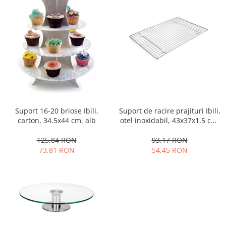
Strecuratori
Tocatoare de bucatarie
Adaptor plita
Aprinzatoare aragaz
Arzatoare
Cantare de bucatarie
Dispesere detergent
Mixere
Suport de racire prajituri Ibili,
Suport 16-20 briose Ibili,
Odorizant frigider
otel inoxidabil, 43x37x1.5 cm,
carton, 34.5x44 cm, alb
argintiu
Pensule bucatarie
93,17 RON
125,84 RON
Prosoape bucatarie
54,45 RON
73,81 RON
Seturi cutite
Ustensile de masurat
Ustensile fragezire carne
Ustensile gatire la aburi
Vase pentru gatit
Capace pentru vase