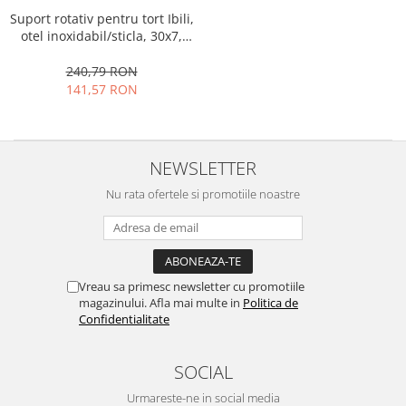
Suport rotativ pentru tort Ibili,
Oale si cratite
otel inoxidabil/sticla, 30x7,
Tavi copt
transparent
Tigai
240,79 RON
141,57 RON
Vesela si tacamuri
Boluri
Farfurii
NEWSLETTER
Scurgatoare vase
Seturi de tacamuri
Nu rata ofertele si promotiile noastre
Suporturi pentru tacamuri
Cani
Cesti
Pahare
Vreau sa primesc newsletter cu promotiile
magazinului. Afla mai multe in
Politica de
Scrumiere
Confidentialitate
Seturi vesela
Suporturi farfurii
SOCIAL
Suporturi pahare, cesti, cani
Urmareste-ne in social media
Untiere