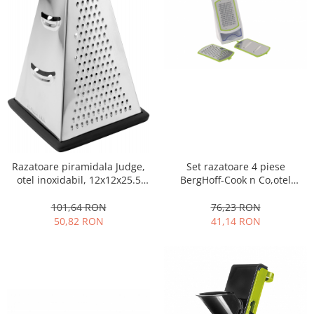
Oale si cratite
Tavi copt
Tigai
Vesela si tacamuri
Boluri
Farfurii
Scurgatoare vase
Seturi de tacamuri
Suporturi pentru tacamuri
Razatoare piramidala Judge,
Set razatoare 4 piese
otel inoxidabil, 12x12x25.5
BergHoff-Cook n Co,otel
Cani
cm, argintiu/negru
inoxidabil, alb/verde
Cesti
101,64 RON
76,23 RON
Pahare
50,82 RON
41,14 RON
Scrumiere
Seturi vesela
Suporturi farfurii
Suporturi pahare, cesti, cani
Untiere