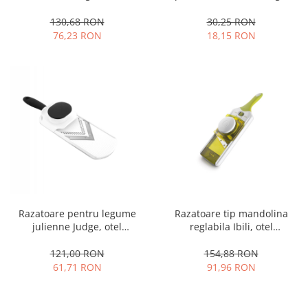
130,68 RON
30,25 RON
76,23 RON
18,15 RON
Razatoare pentru legume
Razatoare tip mandolina
julienne Judge, otel
reglabila Ibili, otel
inoxidabil/plastic, 35x10x5
inoxidabil/plastic, 37.5x11.5
cm, alb/negru
cm, verde/alb
121,00 RON
154,88 RON
61,71 RON
91,96 RON