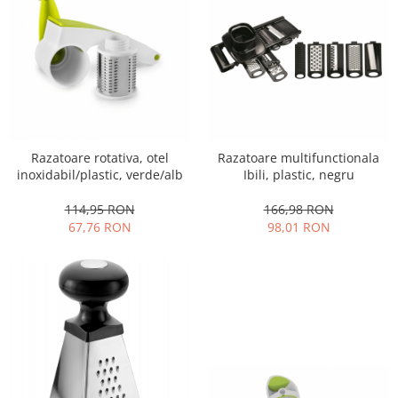
Strecuratori
Tocatoare de bucatarie
Adaptor plita
Aprinzatoare aragaz
Arzatoare
Cantare de bucatarie
Razatoare rotativa, otel
Razatoare multifunctionala
Dispesere detergent
inoxidabil/plastic, verde/alb
Ibili, plastic, negru
Mixere
Odorizant frigider
114,95 RON
166,98 RON
67,76 RON
98,01 RON
Pensule bucatarie
Prosoape bucatarie
Seturi cutite
Ustensile de masurat
Ustensile fragezire carne
Ustensile gatire la aburi
Vase pentru gatit
Capace pentru vase