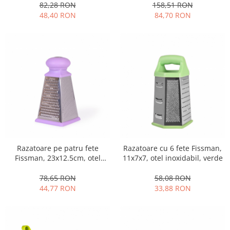
Obiecte mobilier
82,28 RON
158,51 RON
48,40 RON
84,70 RON
Accesorii mobilier
Dulapuri
Etajere
Rafturi
Ustensile pentru gatit
Ascutitori cutite
Cutite
Decojitoare fructe si legume
Foarfece alimentare
Mojare
Razatoare pe patru fete
Razatoare cu 6 fete Fissman,
Perii si bureti
Fissman, 23x12.5cm, otel
11x7x7, otel inoxidabil, verde
Polonice, clesti, spatule, linguri
inoxidabil, lila
78,65 RON
58,08 RON
Prese, tocatoare si feliatoare
44,77 RON
33,88 RON
alimente
Razatori
Seturi ustensile bucatarie
Site