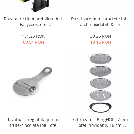
Fructiere si cosuri
Rafturi
Ceasuri decorative
Rucsacuri
Naproane si capace acoperire
Suporturi
Covorase intrare
alimente
Razatoare tip mandolina Ibili-
Razatoare mini cu 4 fete Ibili,
Suporturi si rame fotografii
Oliviere si solnite
Easycook, otel
otel inoxidabil, 8 cm,
Odorizante
inoxidabil/plastic, 32 cm,
argintiu/verde
Platouri servire
negru/verde
151,25 RON
30,25 RON
Odorizante auto
Suporturi oale
89,54 RON
18,15 RON
Odorizante camera
Tavi servire
Seturi desen
Seturi servire tapas
Sosiere
Suport servetele
Depozitare alimente
Caserole
Cutii Alimentare
Cutii pentru paine
Recipiente si borcane
Organizatoare frigider
Razatoare reglabila pentru
Set razatori BergHOFF-Zeno,
trufe/ciocolata Ibili, otel
otel inoxidabil, 16 cm,
Recipiente condimente
inoxidabil, 18x9 cm, argintiu
argintiu/negru