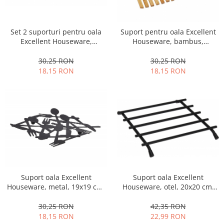
Fructiere si cosuri
Rafturi
Ceasuri decorative
Rucsacuri
Naproane si capace acoperire
Suporturi
Covorase intrare
alimente
Set 2 suporturi pentru oala
Suport pentru oala Excellent
Suporturi si rame fotografii
Oliviere si solnite
Excellent Houseware,
Houseware, bambus,
Odorizante
bambus, 20x0.8 cm, maro
18x18x0.6 cm, maro
Platouri servire
Odorizante auto
30,25 RON
30,25 RON
Suporturi oale
18,15 RON
18,15 RON
Odorizante camera
Tavi servire
Seturi desen
Seturi servire tapas
Sosiere
Suport servetele
Depozitare alimente
Caserole
Cutii Alimentare
Cutii pentru paine
Suport oala Excellent
Suport oala Excellent
Recipiente si borcane
Houseware, metal, 19x19 cm,
Houseware, otel, 20x20 cm,
negru
negru
Organizatoare frigider
30,25 RON
42,35 RON
Recipiente condimente
18,15 RON
22,99 RON