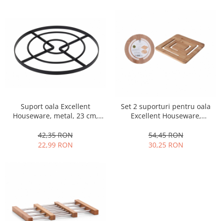
Obiecte mobilier
Accesorii mobilier
Dulapuri
Etajere
Rafturi
Ustensile pentru gatit
Ascutitori cutite
Cutite
Suport oala Excellent
Set 2 suporturi pentru oala
Decojitoare fructe si legume
Houseware, metal, 23 cm,
Excellent Houseware,
Foarfece alimentare
negru
bambus, 20x0.9 cm, maro
Mojare
42,35 RON
54,45 RON
22,99 RON
30,25 RON
Perii si bureti
Polonice, clesti, spatule, linguri
Prese, tocatoare si feliatoare
alimente
Razatori
Seturi ustensile bucatarie
Site