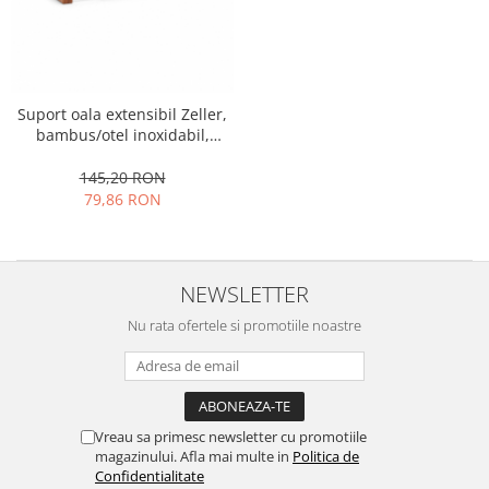
Strecuratori
Tocatoare de bucatarie
Adaptor plita
Aprinzatoare aragaz
Suport oala extensibil Zeller,
bambus/otel inoxidabil,
Arzatoare
23.5/39.5x20x2 cm,
Cantare de bucatarie
maro/argintiu
145,20 RON
Dispesere detergent
79,86 RON
Mixere
Odorizant frigider
Pensule bucatarie
NEWSLETTER
Prosoape bucatarie
Nu rata ofertele si promotiile noastre
Seturi cutite
Ustensile de masurat
Ustensile fragezire carne
Ustensile gatire la aburi
Vreau sa primesc newsletter cu promotiile
Vase pentru gatit
magazinului. Afla mai multe in
Politica de
Confidentialitate
Capace pentru vase