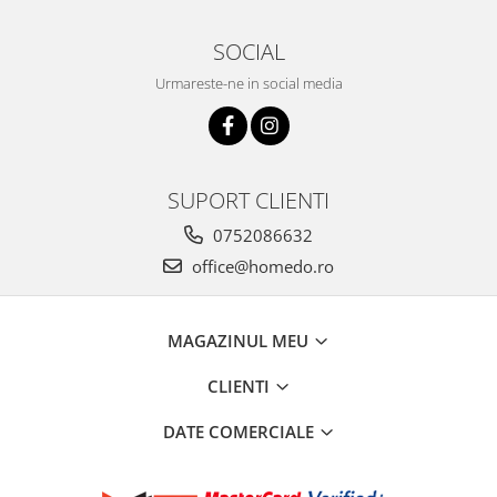
Oale si cratite
SOCIAL
Tavi copt
Urmareste-ne in social media
Tigai
Vesela si tacamuri
Boluri
Farfurii
SUPORT CLIENTI
Scurgatoare vase
Seturi de tacamuri
0752086632
Suporturi pentru tacamuri
office@homedo.ro
Cani
Cesti
MAGAZINUL MEU
Pahare
Scrumiere
CLIENTI
Seturi vesela
DATE COMERCIALE
Suporturi farfurii
Suporturi pahare, cesti, cani
Untiere