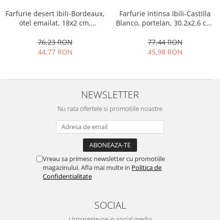
Strecuratori
Farfurie desert Ibili-Bordeaux,
Farfurie intinsa Ibili-Castilla
otel emailat, 18x2 cm,
Blanco, portelan, 30.2x2.6 cm,
Tocatoare de bucatarie
alb/rosu
alb
Adaptor plita
76,23 RON
77,44 RON
Aprinzatoare aragaz
44,77 RON
45,98 RON
Arzatoare
Cantare de bucatarie
Dispesere detergent
NEWSLETTER
Mixere
Nu rata ofertele si promotiile noastre
Odorizant frigider
Pensule bucatarie
Prosoape bucatarie
Seturi cutite
Vreau sa primesc newsletter cu promotiile
Ustensile de masurat
magazinului. Afla mai multe in
Politica de
Confidentialitate
Ustensile fragezire carne
Ustensile gatire la aburi
SOCIAL
Vase pentru gatit
Capace pentru vase
Urmareste-ne in social media