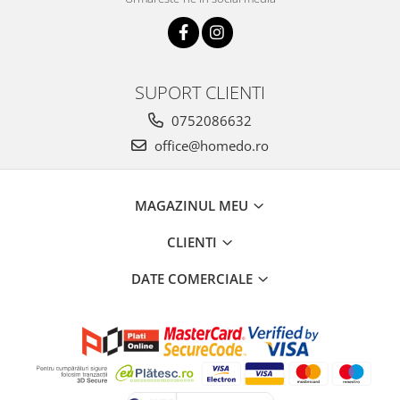
Oale si cratite
Tavi copt
Tigai
SUPORT CLIENTI
Vesela si tacamuri
Boluri
0752086632
Farfurii
office@homedo.ro
Scurgatoare vase
Seturi de tacamuri
MAGAZINUL MEU
Suporturi pentru tacamuri
Cani
CLIENTI
Cesti
DATE COMERCIALE
Pahare
Scrumiere
Seturi vesela
Suporturi farfurii
Suporturi pahare, cesti, cani
Untiere