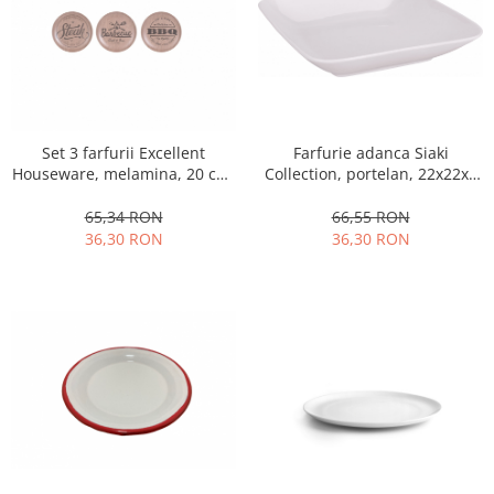
Obiecte mobilier
Accesorii mobilier
Dulapuri
Etajere
Rafturi
Ustensile pentru gatit
Farfurie adanca Siaki
Set 3 farfurii Excellent
Collection, portelan, 22x22x4
Houseware, melamina, 20 cm,
Ascutitori cutite
cm, alb
maro
Cutite
66,55 RON
65,34 RON
36,30 RON
36,30 RON
Decojitoare fructe si legume
Foarfece alimentare
Mojare
Perii si bureti
Polonice, clesti, spatule, linguri
Prese, tocatoare si feliatoare
alimente
Razatori
Seturi ustensile bucatarie
Site