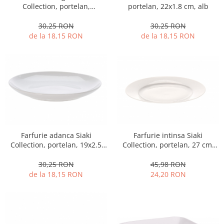
Fructiere si cosuri
Rafturi
Ceasuri decorative
Collection, portelan,
portelan, 22x1.8 cm, alb
Rucsacuri
18x17.9x2.1 cm, alb
Naproane si capace acoperire
Suporturi
Covorase intrare
30,25 RON
30,25 RON
alimente
Suporturi si rame fotografii
de la 18,15 RON
de la 18,15 RON
Oliviere si solnite
Odorizante
Platouri servire
Odorizante auto
Suporturi oale
Odorizante camera
Tavi servire
Seturi desen
Seturi servire tapas
Sosiere
Suport servetele
Depozitare alimente
Farfurie adanca Siaki
Farfurie intinsa Siaki
Collection, portelan, 19x2.5
Collection, portelan, 27 cm,
Caserole
cm, alb
alb
Cutii Alimentare
30,25 RON
45,98 RON
Cutii pentru paine
de la 18,15 RON
24,20 RON
Recipiente si borcane
Organizatoare frigider
Recipiente condimente