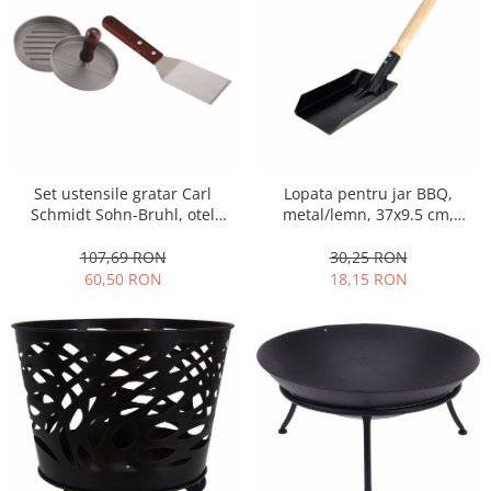
Strecuratori
Tocatoare de bucatarie
Adaptor plita
Aprinzatoare aragaz
Arzatoare
Cantare de bucatarie
Set ustensile gratar Carl
Lopata pentru jar BBQ,
Dispesere detergent
Schmidt Sohn-Bruhl, otel
metal/lemn, 37x9.5 cm,
Mixere
inoxidabil/aluminiu, gri/maro
negru/maro
Odorizant frigider
107,69 RON
30,25 RON
60,50 RON
18,15 RON
Pensule bucatarie
Prosoape bucatarie
Seturi cutite
Ustensile de masurat
Ustensile fragezire carne
Ustensile gatire la aburi
Vase pentru gatit
Capace pentru vase