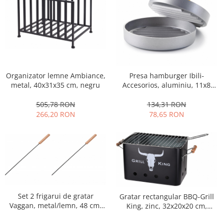
Organizator lemne Ambiance,
Presa hamburger Ibili-
metal, 40x31x35 cm, negru
Accesorios, aluminiu, 11x8
cm, argintiu/galben
505,78 RON
134,31 RON
266,20 RON
78,65 RON
Set 2 frigarui de gratar
Gratar rectangular BBQ-Grill
Vaggan, metal/lemn, 48 cm,
King, zinc, 32x20x20 cm,
negru/maro
negru