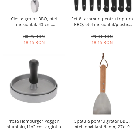
Fructiere si cosuri
Rafturi
Ceasuri decorative
Rucsacuri
Naproane si capace acoperire
Suporturi
Covorase intrare
alimente
Cleste gratar BBQ, otel
Set 8 tacamuri pentru friptura
Suporturi si rame fotografii
Oliviere si solnite
inoxidabil, 43 cm,
BBQ, otel inoxidabil/plastic,
Odorizante
argintiu/negru
19/21 cm, argintiu/negru
Platouri servire
30,25 RON
29,04 RON
Odorizante auto
Suporturi oale
18,15 RON
18,15 RON
Odorizante camera
Tavi servire
Seturi desen
Seturi servire tapas
Sosiere
Suport servetele
Depozitare alimente
Caserole
Cutii Alimentare
Cutii pentru paine
Recipiente si borcane
Organizatoare frigider
Presa Hamburger Vaggan,
Spatula pentru gratar BBQ,
aluminiu,11x2 cm, argintiu
otel inoxidabil/lemn, 27x10
Recipiente condimente
cm, argintiu/maro