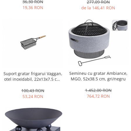
36,30 RON
277,09 RON
19,36 RON
de la 146,41 RON
Semineu cu gratar Ambiance,
Suport gratar frigarui Vaggan,
MGO, 52x38.5 cm, gri/negru
otel inoxidabil, 22x13x7.5 cm,
negru
1.452,00 RON
100,43 RON
764,72 RON
53,24 RON