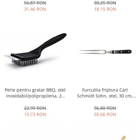
Obiecte mobilier
56,87 RON
30,25 RON
31,46 RON
18,15 RON
Accesorii mobilier
Dulapuri
Etajere
Rafturi
Ustensile pentru gatit
Ascutitori cutite
Cutite
Decojitoare fructe si legume
Foarfece alimentare
Mojare
Perie pentru gratar BBQ, otel
Furculita friptura Carl
Perii si bureti
inoxidabil/polipropilena, 20
Schmidt Sohn, otel, 30 cm,
Polonice, clesti, spatule, linguri
cm, negru
argintiu/negru
22,99 RON
96,80 RON
Prese, tocatoare si feliatoare
15,73 RON
55,66 RON
alimente
Razatori
Seturi ustensile bucatarie
Site