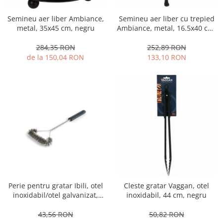
Oale si cratite
Semineu aer liber cu trepied
Semineu aer liber Ambiance,
Tavi copt
Ambiance, metal, 16.5x40 cm,
metal, 35x45 cm, negru
Tigai
negru
252,89 RON
284,35 RON
Vesela si tacamuri
133,10 RON
de la 150,04 RON
Boluri
Farfurii
Scurgatoare vase
Seturi de tacamuri
Suporturi pentru tacamuri
Cani
Cesti
Pahare
Scrumiere
Seturi vesela
Perie pentru gratar Ibili, otel
Cleste gratar Vaggan, otel
Suporturi farfurii
inoxidabil/otel galvanizat,
inoxidabil, 44 cm, negru
41x16.5 cm, argintiu/gri
Suporturi pahare, cesti, cani
43,56 RON
50,82 RON
Untiere