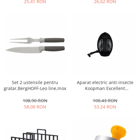
25,41 RON
26,62 RON
Ustensile cofetarie si patiserie
Ramekin
Tavi si forme prajituri
Aparate prajituri
Facalete
Forme briose
Lumanari tort
Ornare, insiropare si decorare
prajituri
Portionatoare si feliatoare
Set 2 ustensile pentru
Aparat electric anti-insecte
Posuri si duiuri
gratar,BergHOFF-Leo line,Inox
Koopman Excellent
Houseware
Raclete patiserie
108,90 RON
100,43 RON
Suporturi prajituri
58,08 RON
53,24 RON
Tavi detasabile
Tavi si forme fursecuri
Ustensile antiaderente
Ustensile de masura