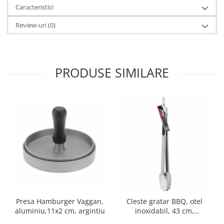
Caracteristici
Oale si cratite
Tavi copt
Review-uri
(0)
Tigai
Vesela si tacamuri
Boluri
PRODUSE SIMILARE
Farfurii
Scurgatoare vase
Seturi de tacamuri
Suporturi pentru tacamuri
Cani
Cesti
Pahare
Scrumiere
Seturi vesela
Suporturi farfurii
Presa Hamburger Vaggan,
Cleste gratar BBQ, otel
Suporturi pahare, cesti, cani
aluminiu,11x2 cm, argintiu
inoxidabil, 43 cm,
argintiu/negru
Untiere