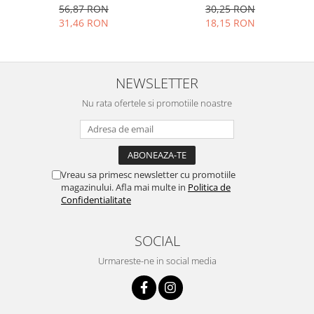
56,87 RON
30,25 RON
Ustensile cofetarie si patiserie
31,46 RON
18,15 RON
Ramekin
Tavi si forme prajituri
Aparate prajituri
NEWSLETTER
Facalete
Nu rata ofertele si promotiile noastre
Forme briose
Lumanari tort
Ornare, insiropare si decorare
prajituri
Vreau sa primesc newsletter cu promotiile
Portionatoare si feliatoare
magazinului. Afla mai multe in
Politica de
Posuri si duiuri
Confidentialitate
Raclete patiserie
Suporturi prajituri
SOCIAL
Tavi detasabile
Urmareste-ne in social media
Tavi si forme fursecuri
Ustensile antiaderente
Ustensile de masura