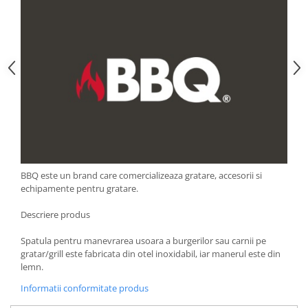
Strecuratori
Tocatoare de bucatarie
Adaptor plita
Aprinzatoare aragaz
Arzatoare
Cantare de bucatarie
Dispesere detergent
Mixere
Odorizant frigider
BBQ este un brand care comercializeaza gratare, accesorii si
Pensule bucatarie
echipamente pentru gratare.
Prosoape bucatarie
Seturi cutite
Descriere produs
Ustensile de masurat
Spatula pentru manevrarea usoara a burgerilor sau carnii pe
Ustensile fragezire carne
gratar/grill este fabricata din otel inoxidabil, iar manerul este din
lemn.
Ustensile gatire la aburi
Vase pentru gatit
Informatii conformitate produs
Capace pentru vase