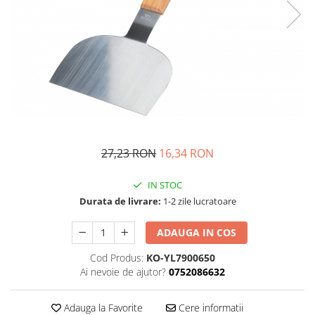
Fructiere si cosuri
Rafturi
Ceasuri decorative
Rucsacuri
Naproane si capace acoperire
Suporturi
Covorase intrare
alimente
Suporturi si rame fotografii
Oliviere si solnite
Odorizante
Platouri servire
Odorizante auto
Suporturi oale
Odorizante camera
Tavi servire
Seturi desen
Seturi servire tapas
Sosiere
27,23 RON
16,34 RON
Suport servetele
Depozitare alimente
IN STOC
Durata de livrare:
1-2 zile lucratoare
Caserole
Cutii Alimentare
ADAUGA IN COS
Cutii pentru paine
Cod Produs:
KO-YL7900650
Recipiente si borcane
Ai nevoie de ajutor?
0752086632
Organizatoare frigider
Recipiente condimente
Adauga la Favorite
Cere informatii