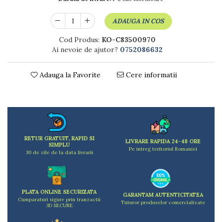
Dulapuri
Etajere
ADAUGA IN COS
Rafturi
Ustensile pentru gatit
Cod Produs:
KO-C83500970
Ai nevoie de ajutor?
0752086632
Ascutitori cutite
Cutite
Adauga la Favorite
Cere informatii
Decojitoare fructe si legume
Foarfece alimentare
Mojare
Perii si bureti
Polonice, clesti, spatule, linguri
Prese, tocatoare si feliatoare alimente
RETUR GRATUIT, RAPID SI
LIVRARE RAPIDA 24-48 ORE
SIMPLU
Razatori
Pe intreg teritoriul Romaniei
30 de zile de la data livrarii
Seturi ustensile bucatarie
Site
Strecuratori
PLATA ONLINE SECURIZATA
Tocatoare de bucatarie
GARANTAM AUTENTICITATEA
Cumparaturi sigure prin tranzactii
Tuturor produselor comercializate
Adaptor plita
3D SECURE
Aprinzatoare aragaz