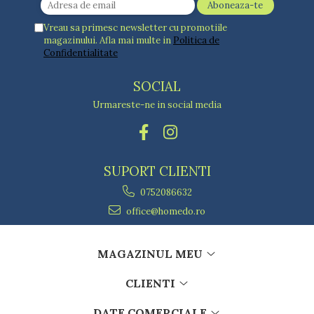
Vreau sa primesc newsletter cu promotiile
magazinului. Afla mai multe in
Politica de
Confidentialitate
SOCIAL
Urmareste-ne in social media
SUPORT CLIENTI
0752086632
office@homedo.ro
MAGAZINUL MEU
CLIENTI
DATE COMERCIALE