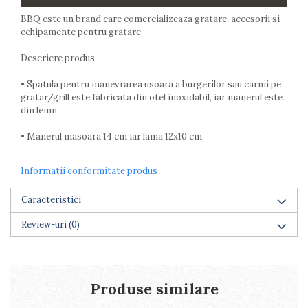
Farfurii
BBQ este un brand care comercializeaza gratare, accesorii si
Scurgatoare vase
echipamente pentru gratare.
Seturi de tacamuri
Descriere produs
Suporturi pentru tacamuri
Cani
• Spatula pentru manevrarea usoara a burgerilor sau carnii pe
Cesti
gratar/grill este fabricata din otel inoxidabil, iar manerul este
Pahare
din lemn.
Scrumiere
• Manerul masoara 14 cm iar lama 12x10 cm.
Seturi vesela
Suporturi farfurii
Informatii conformitate produs
Suporturi pahare, cesti, cani
Untiere
Caracteristici
Ustensile cofetarie si patiserie
Review-uri
(0)
Ramekin
Tavi si forme prajituri
Aparate prajituri
Facalete
Produse similare
Forme briose