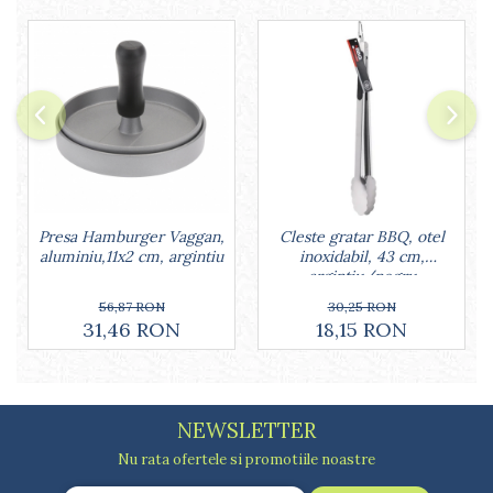
Lumanari tort
Ornare, insiropare si decorare
prajituri
Portionatoare si feliatoare
Posuri si duiuri
Raclete patiserie
Suporturi prajituri
Tavi detasabile
Tavi si forme fursecuri
Ustensile antiaderente
Presa Hamburger Vaggan,
Cleste gratar BBQ, otel
aluminiu,11x2 cm, argintiu
inoxidabil, 43 cm,
Ustensile de masura
argintiu/negru
56,87 RON
30,25 RON
31,46 RON
18,15 RON
NEWSLETTER
Nu rata ofertele si promotiile noastre