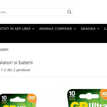
VITATI IN AER LIBER
ANIMALE COMPANIE
GRADINA
I
baterii
atori si baterii
1-
2
din
2
produse