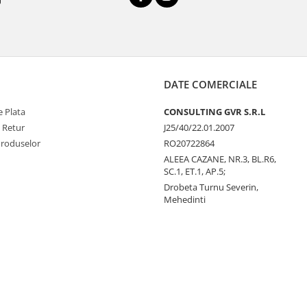
DATE COMERCIALE
 Plata
CONSULTING GVR S.R.L
e Retur
J25/40/22.01.2007
Produselor
RO20722864
ALEEA CAZANE, NR.3, BL.R6,
SC.1, ET.1, AP.5;
Drobeta Turnu Severin,
Mehedinti