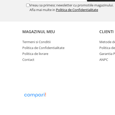
Obiecte mobilier
Vreau sa primesc newsletter cu promotiile magazinului.
Accesorii mobilier
Afla mai multe in
Politica de Confidentialitate
Dulapuri
Etajere
Rafturi
MAGAZINUL MEU
CLIENTI
Ustensile pentru gatit
Termeni si Conditii
Metode de
Ascutitori cutite
Politica de Confidentialitate
Politica d
Cutite
Politica de livrare
Garantia 
Decojitoare fructe si legume
Contact
ANPC
Foarfece alimentare
Mojare
Perii si bureti
Polonice, clesti, spatule, linguri
Prese, tocatoare si feliatoare
alimente
Razatori
Seturi ustensile bucatarie
Site