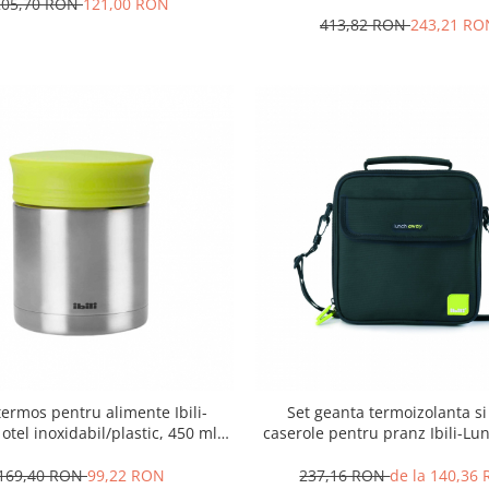
205,70 RON
121,00 RON
413,82 RON
243,21 RO
termos pentru alimente Ibili-
Set geanta termoizolanta s
otel inoxidabil/plastic, 450 ml,
caserole pentru pranz Ibili-Lu
argintiu/verde
poliester/silicon/plastic, 21x
negru/verde
169,40 RON
99,22 RON
237,16 RON
de la 140,36