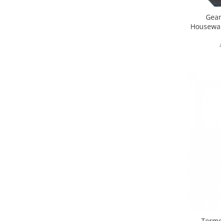
Ustensile cofetarie si patiserie
Gean
Houseware
Ramekin
Tavi si forme prajituri
Aparate prajituri
Facalete
Forme briose
Lumanari tort
Ornare, insiropare si decorare
prajituri
Portionatoare si feliatoare
Posuri si duiuri
Raclete patiserie
Suporturi prajituri
Tavi detasabile
Tavi si forme fursecuri
Ustensile antiaderente
Ustensile de masura
Termo