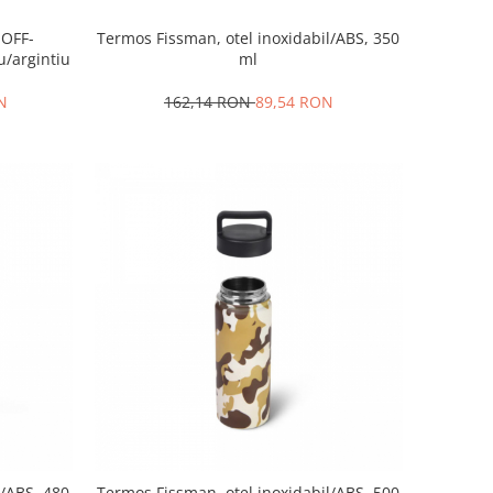
HOFF-
Termos Fissman, otel inoxidabil/ABS, 350
u/argintiu
ml
N
162,14 RON
89,54 RON
l/ABS, 480
Termos Fissman, otel inoxidabil/ABS, 500