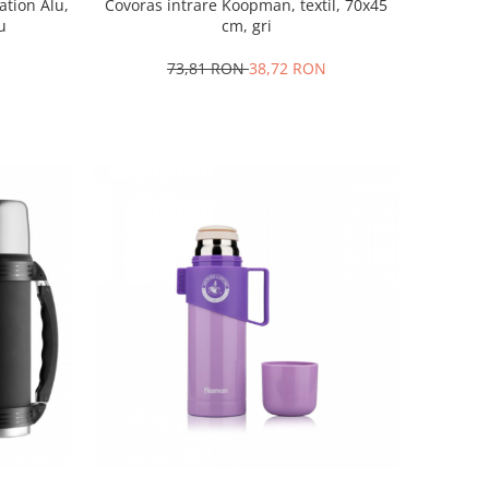
ation Alu,
Covoras intrare Koopman, textil, 70x45
u
cm, gri
73,81 RON
38,72 RON