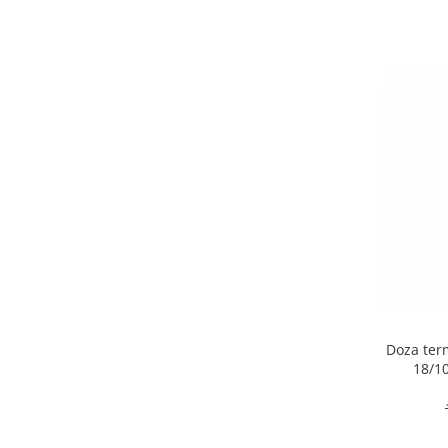
Obiecte mobilier
Accesorii mobilier
Dulapuri
Etajere
Rafturi
Ustensile pentru gatit
Ascutitori cutite
Cutite
Decojitoare fructe si legume
Foarfece alimentare
Mojare
Perii si bureti
Polonice, clesti, spatule, linguri
Prese, tocatoare si feliatoare
Doza term
18/10
alimente
Razatori
Seturi ustensile bucatarie
Site