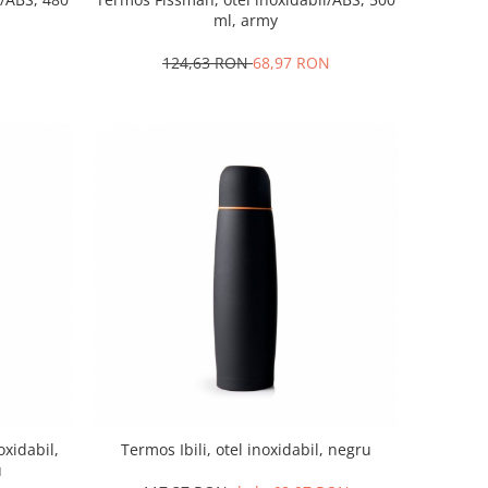
ml, army
124,63 RON
68,97 RON
oxidabil,
Termos Ibili, otel inoxidabil, negru
u