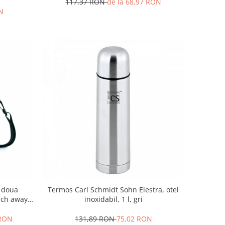
117,37 RON
de la 68,97 RON
N
i doua
Termos Carl Schmidt Sohn Elestra, otel
nch away,
inoxidabil, 1 l, gri
12x22 cm,
 RON
131,89 RON
75,02 RON