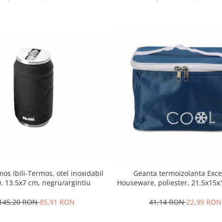
os Ibili-Termos, otel inoxidabil
Geanta termoizolanta Exce
, 13.5x7 cm, negru/argintiu
Houseware, poliester, 21.5x15x1
albastru
145,20 RON
85,91 RON
41,14 RON
22,99 RON