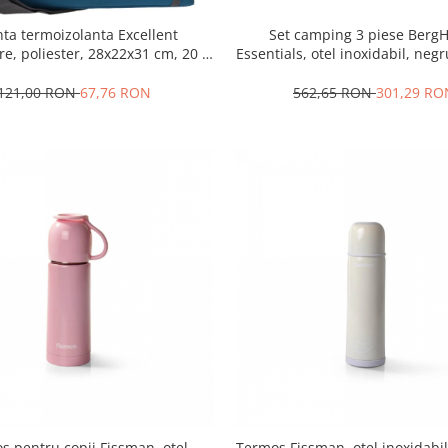
ta termoizolanta Excellent
Set camping 3 piese Berg
, poliester, 28x22x31 cm, 20 l,
Essentials, otel inoxidabil, negr
albastru
121,00 RON
67,76 RON
562,65 RON
301,29 RO
s pentru copii Fissman, otel
Termos Fissman, otel inoxidabi