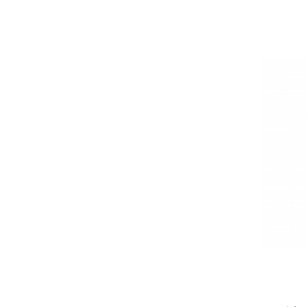
Strecuratori
Tocatoare de bucatarie
Adaptor plita
Aprinzatoare aragaz
Arzatoare
Cantare de bucatarie
Dispesere detergent
Mixere
Odorizant frigider
Pensule bucatarie
Prosoape bucatarie
Seturi cutite
Ustensile de masurat
Ustensile fragezire carne
Ustensile gatire la aburi
Vase pentru gatit
Capace pentru vase