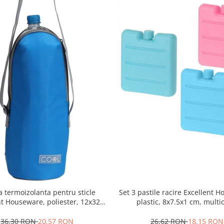
Set 3 pastile racire Excellent 
 termoizolanta pentru sticle
plastic, 8x7.5x1 cm, multi
nt Houseware, poliester, 12x32
cm, 1.5 l, albastru
26,62 RON
18,15 RON
36,30 RON
20,57 RON