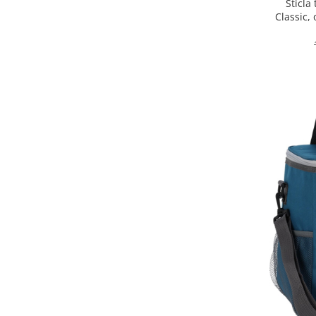
Sticla
Classic, 
Oale si cratite
Tavi copt
Tigai
Vesela si tacamuri
Boluri
Farfurii
Scurgatoare vase
Seturi de tacamuri
Suporturi pentru tacamuri
Cani
Cesti
Pahare
Scrumiere
Seturi vesela
Suporturi farfurii
Suporturi pahare, cesti, cani
Untiere