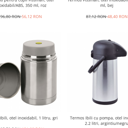
oxidabil/ABS, 350 ml, roz
ml, bej
96,80 RON
56,12 RON
87,12 RON
48,40 RON
ili, otel inoxidabil, 1 litru, gri
Termos Ibili cu pompa, otel in
2.2 litri, argintiu/negr