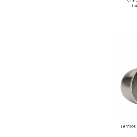
in
Termos Ib