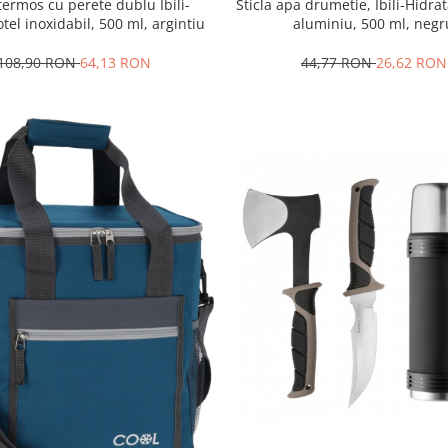
 termos cu perete dublu Ibili-
Sticla apa drumetie, Ibili-Hidrat
otel inoxidabil, 500 ml, argintiu
aluminiu, 500 ml, negr
108,90 RON
64,13 RON
44,77 RON
26,62 RON