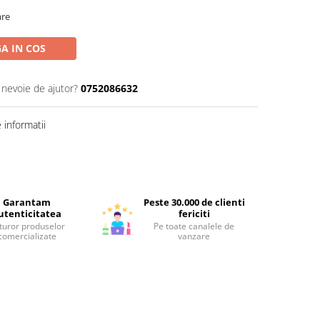
are
A IN COS
 nevoie de ajutor?
0752086632
informatii
Garantam
Peste 30.000 de clienti
utenticitatea
fericiti
turor produselor
Pe toate canalele de
comercializate
vanzare