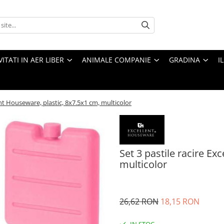
VITATI IN AER LIBER
ANIMALE COMPANIE
GRADINA
I
lent Houseware, plastic, 8x7.5x1 cm, multicolor
Set 3 pastile racire Ex
multicolor
26,62 RON
18,15 RON
IN STOC