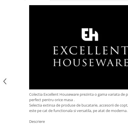
Obiecte mobilier
Accesorii mobilier
Dulapuri
Etajere
Rafturi
Ustensile pentru gatit
Ascutitori cutite
Cutite
Decojitoare fructe si legume
Foarfece alimentare
Mojare
Perii si bureti
Polonice, clesti, spatule, linguri
Colectia Excellent Houseware prezinta o gama variata de 
Prese, tocatoare si feliatoare
perfect pentru orice masa .
alimente
Selectia extinsa de produse de bucatarie, accesorii de copt, 
este pe cat de functionala si versatila, pe atat de moderna
Razatori
Seturi ustensile bucatarie
Descriere
Site