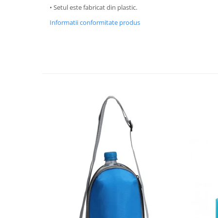
• Setul este fabricat din plastic.
Strecuratori
Informatii conformitate produs
Tocatoare de bucatarie
Adaptor plita
Aprinzatoare aragaz
Arzatoare
Cantare de bucatarie
Dispesere detergent
Mixere
Odorizant frigider
Pensule bucatarie
Prosoape bucatarie
Seturi cutite
Ustensile de masurat
Ustensile fragezire carne
Ustensile gatire la aburi
Vase pentru gatit
Capace pentru vase