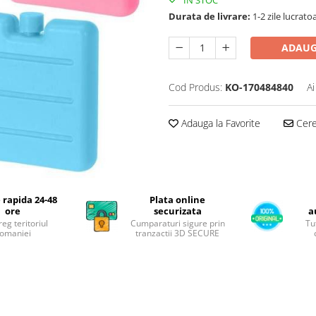
Durata de livrare:
1-2 zile lucrato
ADAUG
Cod Produs:
KO-170484840
Ai
Adauga la Favorite
Cere 
 rapida 24-48
Plata online
ore
securizata
a
reg teritoriul
Cumparaturi sigure prin
Tu
omaniei
tranzactii 3D SECURE