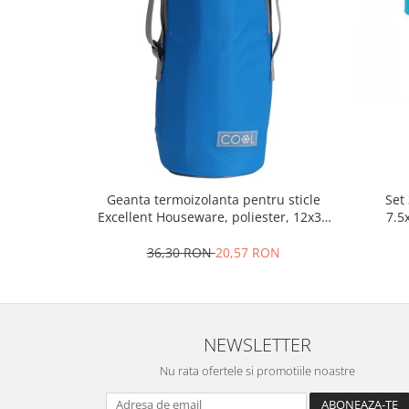
Oale si cratite
Tavi copt
Tigai
Vesela si tacamuri
Boluri
Farfurii
Scurgatoare vase
Seturi de tacamuri
Geanta termoizolanta pentru sticle
Set 
Suporturi pentru tacamuri
Excellent Houseware, poliester, 12x32
7.5
cm, 1.5 l, albastru
Cani
36,30 RON
20,57 RON
Cesti
Pahare
Scrumiere
Seturi vesela
NEWSLETTER
Suporturi farfurii
Nu rata ofertele si promotiile noastre
Suporturi pahare, cesti, cani
Untiere