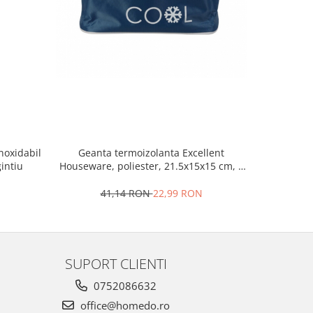
noxidabil
Geanta termoizolanta Excellent
Geanta 
intiu
Houseware, poliester, 21.5x15x15 cm, 4
Housewa
l, albastru
N
41,14 RON
22,99 RON
4
SUPORT CLIENTI
0752086632
office@homedo.ro