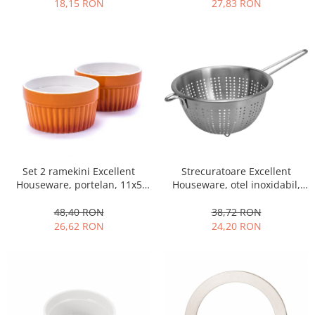
Obiecte mobilier
18,15 RON
27,83 RON
Accesorii mobilier
Dulapuri
Etajere
Rafturi
Ustensile pentru gatit
Ascutitori cutite
Cutite
Decojitoare fructe si legume
Strecuratoare Excellent
Set 2 ramekini Excellent
Foarfece alimentare
Houseware, otel inoxidabil,
Houseware, portelan, 11x5
Mojare
36x21x13 cm, argintiu
cm, portocaliu/alb
Perii si bureti
38,72 RON
48,40 RON
24,20 RON
26,62 RON
Polonice, clesti, spatule, linguri
Prese, tocatoare si feliatoare
alimente
Razatori
Seturi ustensile bucatarie
Site