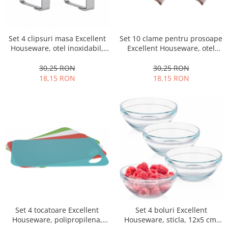
Set 4 clipsuri masa Excellent
Set 10 clame pentru prosoape
Houseware, otel inoxidabil,
Excellent Houseware, otel
5x6 cm, argintiu
inoxidabil, 5.5x1.5 cm,
multicolor
30,25 RON
30,25 RON
18,15 RON
18,15 RON
Set 4 tocatoare Excellent
Set 4 boluri Excellent
Houseware, polipropilena,
Houseware, sticla, 12x5 cm,