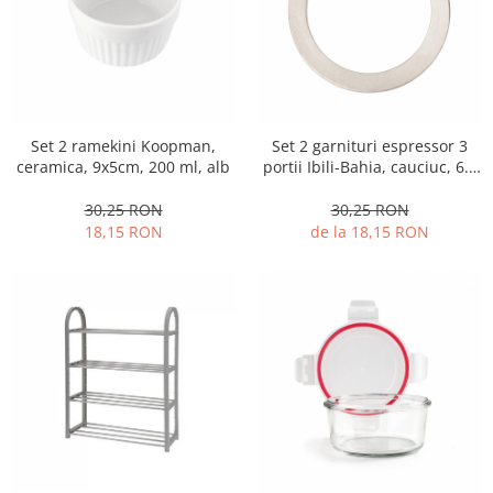
Strecuratori
Tocatoare de bucatarie
Adaptor plita
Aprinzatoare aragaz
Arzatoare
Set 2 ramekini Koopman,
Set 2 garnituri espressor 3
ceramica, 9x5cm, 200 ml, alb
portii Ibili-Bahia, cauciuc, 6.5
Cantare de bucatarie
cm, alb
Dispesere detergent
30,25 RON
30,25 RON
Mixere
18,15 RON
de la 18,15 RON
Odorizant frigider
Pensule bucatarie
Prosoape bucatarie
Seturi cutite
Ustensile de masurat
Ustensile fragezire carne
Ustensile gatire la aburi
Vase pentru gatit
Capace pentru vase