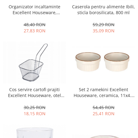
Organizator incaltaminte
Caserola pentru alimente Ibili,
Oale si cratite
Excellent Houseware,
sticla borosilicata, 800 ml
Tavi copt
plastic/metal, 50x19x65 cm,
Tigai
gri
48,40 RON
59,29 RON
27,83 RON
35,09 RON
Vesela si tacamuri
Boluri
Farfurii
Scurgatoare vase
Seturi de tacamuri
Suporturi pentru tacamuri
Cani
Cesti
Cos servire cartofi prajiti
Set 2 ramekini Excellent
Excellent Houseware, otel
Houseware, ceramica, 11x4.8
Pahare
cromat, 10x8x7 cm, argintiu
cm, alb
Scrumiere
30,25 RON
54,45 RON
Seturi vesela
18,15 RON
25,41 RON
Suporturi farfurii
Suporturi pahare, cesti, cani
Untiere