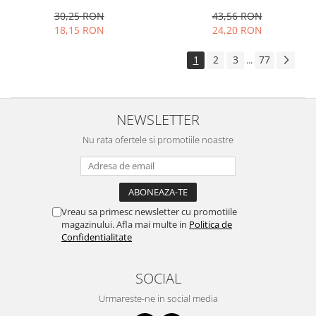
29x19 cm, multicolor
0.275 l, transparent
30,25 RON
43,56 RON
18,15 RON
24,20 RON
1
2
3
77
...
NEWSLETTER
Nu rata ofertele si promotiile noastre
Vreau sa primesc newsletter cu promotiile
magazinului. Afla mai multe in
Politica de
Confidentialitate
SOCIAL
Urmareste-ne in social media