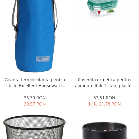
Geanta termoizolanta pentru
Caserola ermetica pentru
sticle Excellent Houseware,
alimente Ibili-Tritan, plastic,
poliester, 12x32 cm, 1.5 l,
dreptunghi,
albastru
transparent/verde
36,30 RON
37,51 RON
20,57 RON
de la 21,78 RON