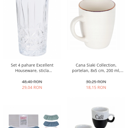
Ustensile cofetarie si patiserie
Ramekin
Tavi si forme prajituri
Aparate prajituri
Facalete
Forme briose
Lumanari tort
Ornare, insiropare si decorare
Cana Siaki Collection,
Set 4 pahare Excellent
prajituri
portelan, 8x5 cm, 200 ml,
Houseware, sticla
Portionatoare si feliatoare
alb/auriu
termorezistenta, 7x13 cm, 260
Posuri si duiuri
ml, transparent
30,25 RON
48,40 RON
18,15 RON
29,04 RON
Raclete patiserie
Suporturi prajituri
Tavi detasabile
Tavi si forme fursecuri
Ustensile antiaderente
Ustensile de masura