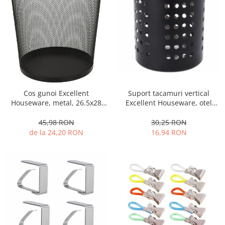
Suport tacamuri vertical
Cos gunoi Excellent
Excellent Houseware, otel
Houseware, metal, 26.5x28
inoxidabil, 12x13 cm, negru
cm, negru
mat
30,25 RON
45,98 RON
16,94 RON
de la 24,20 RON