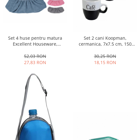
Set 4 huse pentru matura
Set 2 cani Koopman,
Excellent Houseware,
cermanica, 7x7.5 cm, 150
microfibra, 31x11 cm,
ml,negru
multicolor
52,03 RON
30,25 RON
27,83 RON
18,15 RON