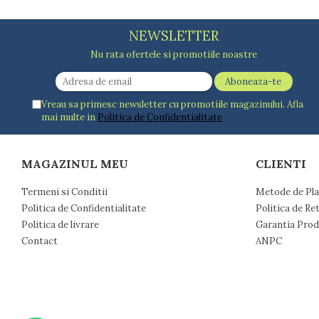
Dulapuri
Etajere
NEWSLETTER
Rafturi
Ustensile pentru gatit
Nu rata ofertele si promotiile noastre
Ascutitori cutite
Cutite
Vreau sa primesc newsletter cu promotiile magazinului. Afla
Decojitoare fructe si legume
mai multe in
Politica de Confidentialitate
Foarfece alimentare
Mojare
Perii si bureti
MAGAZINUL MEU
CLIENTI
Polonice, clesti, spatule, linguri
Termeni si Conditii
Metode de Pla
Prese, tocatoare si feliatoare alimente
Politica de Confidentialitate
Politica de Re
Razatori
Politica de livrare
Garantia Prod
Seturi ustensile bucatarie
Contact
ANPC
Site
Strecuratori
Tocatoare de bucatarie
Adaptor plita
Aprinzatoare aragaz