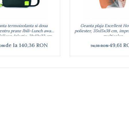
nta termoizolanta si doua
Geanta plaja Excellent H
entru pranz Ibili-Lunch away,
poliester, 35x15x38 cm, impr
silicon/plastic, 21x12x22 cm,
multicolor
negru/verde
de la 140,36 RON
49,61 
RON
94,38 RON