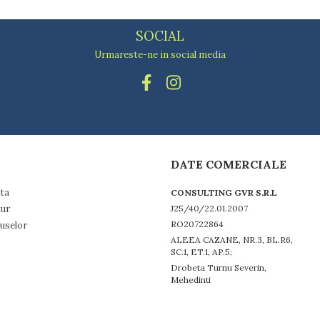
SOCIAL
Urmareste-ne in social media
DATE COMERCIALE
ta
CONSULTING GVR S.R.L
tur
J25/40/22.01.2007
RO20722864
uselor
ALEEA CAZANE, NR.3, BL.R6,
SC.1, ET.1, AP.5;
Drobeta Turnu Severin,
Mehedinti