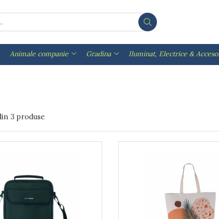
Animale companie
Gradina
Iluminat, Electrice & Accesor
din
3
produse