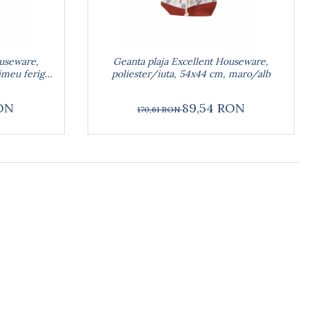
ouseware,
Geanta plaja Excellent Houseware,
imeu feriga,
poliester/iuta, 54x44 cm, maro/alb
RON
89,54 RON
170,61 RON