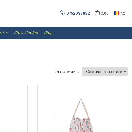
0752086632
0,00
RO
ii
Slow Cooker
Blog
Ordoneaza: