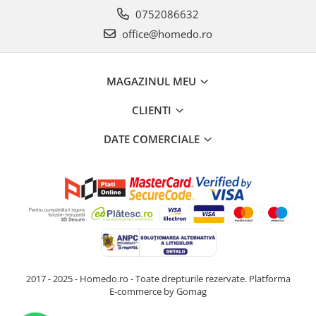
0752086632
Strecuratori
office@homedo.ro
Tocatoare de bucatarie
Adaptor plita
Aprinzatoare aragaz
MAGAZINUL MEU
Arzatoare
Cantare de bucatarie
CLIENTI
Dispesere detergent
DATE COMERCIALE
Mixere
Odorizant frigider
Pensule bucatarie
Prosoape bucatarie
Seturi cutite
Ustensile de masurat
Ustensile fragezire carne
Ustensile gatire la aburi
2017 - 2025 - Homedo.ro - Toate drepturile rezervate.
Platforma
E-commerce by Gomag
Vase pentru gatit
Capace pentru vase