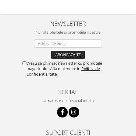
Obiecte mobilier
Accesorii mobilier
Dulapuri
NEWSLETTER
Etajere
Nu rata ofertele si promotiile noastre
Rafturi
Ustensile pentru gatit
Ascutitori cutite
Cutite
Vreau sa primesc newsletter cu promotiile
Decojitoare fructe si legume
magazinului. Afla mai multe in
Politica de
Foarfece alimentare
Confidentialitate
Mojare
Perii si bureti
SOCIAL
Polonice, clesti, spatule, linguri
Urmareste-ne in social media
Prese, tocatoare si feliatoare
alimente
Razatori
Seturi ustensile bucatarie
SUPORT CLIENTI
Site