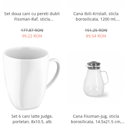
Oale si cratite
Set doua cani cu pereti dubli
Cana Ibili-Kristall, sticla
Tavi copt
Fissman-Raf, sticla
borosilicata, 1200 ml,
Tigai
borosilicata, 7.5x12 cm,
transparent/galben
Vesela si tacamuri
transparent
177,87 RON
151,25 RON
99,22 RON
89,54 RON
Boluri
Farfurii
Scurgatoare vase
Seturi de tacamuri
Suporturi pentru tacamuri
Cani
Cesti
Pahare
Scrumiere
Seturi vesela
Suporturi farfurii
Cana Fissman-Jug, sticla
Set 6 cani latte Judge,
Suporturi pahare, cesti, cani
borosilicata, 14.5x21.5 cm,
portelan, 8x10.5, alb
Untiere
transparent