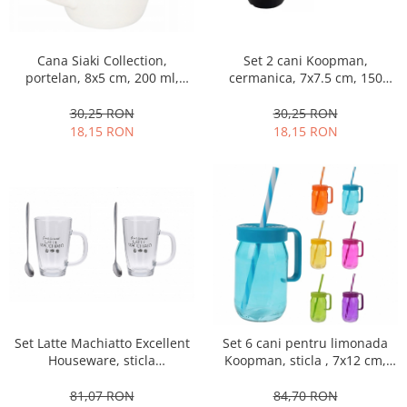
Fructiere si cosuri
Rafturi
Ceasuri decorative
Genti termorezistente
Naproane si capace acoperire
Suporturi
Covorase intrare
Paturi
alimente
Suporturi si rame fotografii
Cana Siaki Collection,
Set 2 cani Koopman,
Rucsacuri
Oliviere si solnite
portelan, 8x5 cm, 200 ml,
cermanica, 7x7.5 cm, 150
Odorizante
alb/auriu
ml,negru
Platouri servire
Odorizante auto
30,25 RON
30,25 RON
Suporturi oale
18,15 RON
18,15 RON
Odorizante camera
Tavi servire
Seturi desen
Seturi servire tapas
Sosiere
Suport servetele
Depozitare alimente
Caserole
Cutii Alimentare
Cutii pentru paine
Recipiente si borcane
Set Latte Machiatto Excellent
Set 6 cani pentru limonada
Organizatoare frigider
Houseware, sticla
Koopman, sticla , 7x12 cm,
termorezistenta/otel
370 ml, multicolor
Recipiente condimente
inoxidabil, 7.8x12 cm, 300 ml,
81,07 RON
84,70 RON