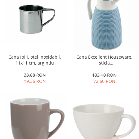
Cana Ibili, otel inoxidabil,
Cana Excellent Houseware,
11x11 cm, argintiu
sticla
termorezistenta/polipropilena,
15x26.5 cm, albastru
33,88 RON
133,10 RON
19,36 RON
72,60 RON