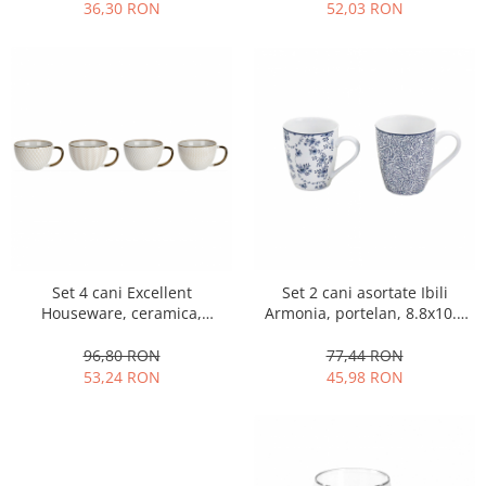
Obiecte mobilier
transparent/argintiu
36,30 RON
52,03 RON
Accesorii mobilier
Dulapuri
Etajere
Rafturi
Ustensile pentru gatit
Ascutitori cutite
Cutite
Decojitoare fructe si legume
Foarfece alimentare
Set 2 cani asortate Ibili
Set 4 cani Excellent
Mojare
Armonia, portelan, 8.8x10.4
Houseware, ceramica,
Perii si bureti
cm, 360 ml, albastru
15x12x8 cm, 460 ml, alb
Polonice, clesti, spatule, linguri
77,44 RON
96,80 RON
45,98 RON
53,24 RON
Prese, tocatoare si feliatoare
alimente
Razatori
Seturi ustensile bucatarie
Site