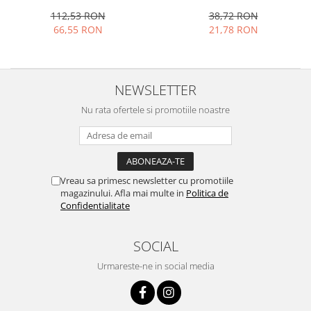
alb/negru
112,53 RON
38,72 RON
66,55 RON
21,78 RON
NEWSLETTER
Nu rata ofertele si promotiile noastre
Vreau sa primesc newsletter cu promotiile
magazinului. Afla mai multe in
Politica de
Confidentialitate
SOCIAL
Urmareste-ne in social media