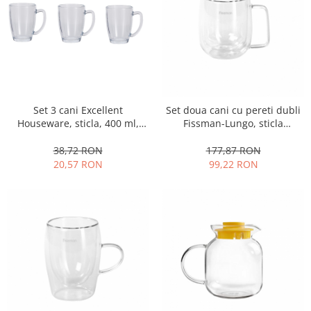
Strecuratori
Tocatoare de bucatarie
Adaptor plita
Aprinzatoare aragaz
Arzatoare
Cantare de bucatarie
Set 3 cani Excellent
Set doua cani cu pereti dubli
Houseware, sticla, 400 ml,
Fissman-Lungo, sticla
Dispesere detergent
transparent
borosilicata, 7.5x10 cm,
Mixere
transparent
38,72 RON
177,87 RON
Odorizant frigider
20,57 RON
99,22 RON
Pensule bucatarie
Prosoape bucatarie
Seturi cutite
Ustensile de masurat
Ustensile fragezire carne
Ustensile gatire la aburi
Vase pentru gatit
Capace pentru vase