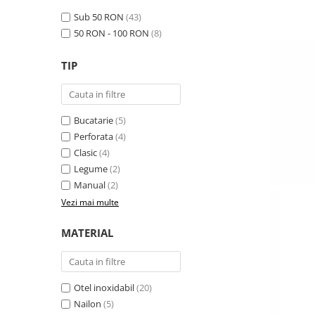
Obiecte mobilier
Sub 50 RON
(43)
Accesorii mobilier
50 RON - 100 RON
(8)
Dulapuri
Etajere
TIP
Rafturi
Ustensile pentru gatit
Ascutitori cutite
Bucatarie
(5)
Cutite
Perforata
(4)
Clasic
(4)
Decojitoare fructe si legume
Legume
(2)
Foarfece alimentare
Manual
(2)
Mojare
Vezi mai multe
Perii si bureti
Polonice, clesti, spatule, linguri
MATERIAL
Prese, tocatoare si feliatoare
alimente
Razatori
Otel inoxidabil
(20)
Seturi ustensile bucatarie
Nailon
(5)
Site