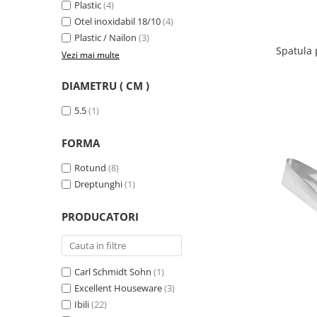
Plastic
(4)
Strecuratori
Otel inoxidabil 18/10
(4)
Tocatoare de bucatarie
Plastic / Nailon
(3)
Spatula p
Adaptor plita
Vezi mai multe
Aprinzatoare aragaz
DIAMETRU ( CM )
Arzatoare
Cantare de bucatarie
5.5
(1)
Dispesere detergent
FORMA
Mixere
Odorizant frigider
Rotund
(8)
Pensule bucatarie
Dreptunghi
(1)
Prosoape bucatarie
PRODUCATORI
Seturi cutite
Ustensile de masurat
Ustensile fragezire carne
Carl Schmidt Sohn
(1)
Ustensile gatire la aburi
Excellent Houseware
(3)
Vase pentru gatit
Ibili
(22)
Capace pentru vase