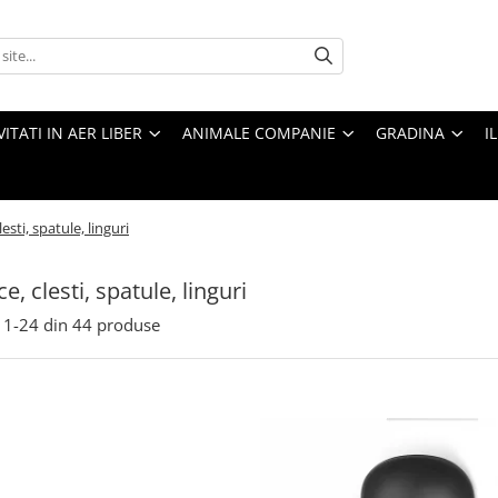
VITATI IN AER LIBER
ANIMALE COMPANIE
GRADINA
I
esti, spatule, linguri
e, clesti, spatule, linguri
1-
24
din
44
produse