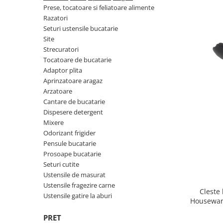
Fructiere si cosuri
Rafturi
Ceasuri decorative
Prese, tocatoare si feliatoare alimente
Rucsacuri
Naproane si capace acoperire
Suporturi
Razatori
Covorase intrare
alimente
Seturi ustensile bucatarie
Suporturi si rame fotografii
Site
Oliviere si solnite
Odorizante
Strecuratori
Platouri servire
Tocatoare de bucatarie
Odorizante auto
Suporturi oale
Adaptor plita
Odorizante camera
Tavi servire
Aprinzatoare aragaz
Seturi desen
Seturi servire tapas
Arzatoare
Cantare de bucatarie
Sosiere
Dispesere detergent
Suport servetele
Mixere
Depozitare alimente
Odorizant frigider
Pensule bucatarie
Caserole
Prosoape bucatarie
Cutii Alimentare
Seturi cutite
Cutii pentru paine
Ustensile de masurat
Recipiente si borcane
Ustensile fragezire carne
Cleste
Ustensile gatire la aburi
Organizatoare frigider
Houseware
Recipiente condimente
PRET