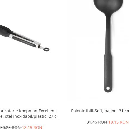
 bucatarie Koopman Excellent
Polonic Ibili-Soft, nailon, 31 
, otel inoxidabil/plastic, 27 cm,
negru/argintiu
31,46 RON
18,15 RON
30,25 RON
18,15 RON