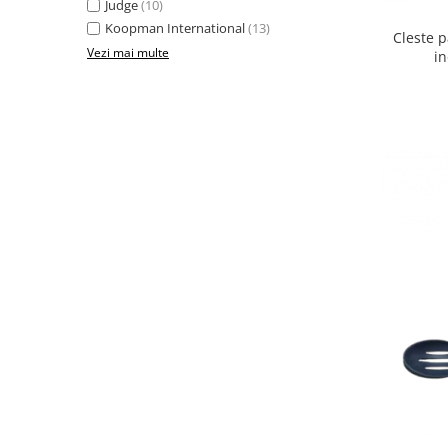
Judge
(10)
Oale si cratite
Koopman International
(13)
Cleste p
Tavi copt
Vezi mai multe
in
Tigai
Vesela si tacamuri
Boluri
Farfurii
Scurgatoare vase
Seturi de tacamuri
Suporturi pentru tacamuri
Cani
Cesti
Pahare
Scrumiere
Seturi vesela
Suporturi farfurii
Suporturi pahare, cesti, cani
Untiere