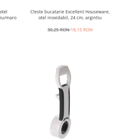
otel
Cleste bucatarie Excellent Houseware,
tiu/maro
otel inoxidabil, 24 cm, argintiu
30,25 RON
18,15 RON