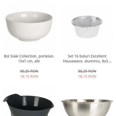
Obiecte mobilier
Accesorii mobilier
Dulapuri
Etajere
Rafturi
Ustensile pentru gatit
Ascutitori cutite
Cutite
Bol Siaki Collection, portelan,
Set 16 boluri Excellent
Decojitoare fructe si legume
15x7 cm, alb
Houseware, aluminiu, 8x3.8
Foarfece alimentare
cm, argintiu
Mojare
30,25 RON
30,25 RON
18,15 RON
18,15 RON
Perii si bureti
Polonice, clesti, spatule, linguri
Prese, tocatoare si feliatoare
alimente
Razatori
Seturi ustensile bucatarie
Site