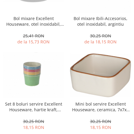
Fructiere si cosuri
Rafturi
Ceasuri decorative
Rucsacuri
Naproane si capace acoperire
Suporturi
Covorase intrare
alimente
Bol mixare Excellent
Bol mixare Ibili-Accesorios,
Suporturi si rame fotografii
Oliviere si solnite
Houseware, otel inoxidabil,
otel inoxidabil, argintiu
Odorizante
13x6 cm, argintiu
Platouri servire
25,41 RON
30,25 RON
Odorizante auto
Suporturi oale
de la 15,73 RON
de la 18,15 RON
Odorizante camera
Tavi servire
Seturi desen
Seturi servire tapas
Sosiere
Suport servetele
Depozitare alimente
Caserole
Cutii Alimentare
Cutii pentru paine
Set 8 boluri servire Excellent
Mini bol servire Excellent
Houseware, hartie kraft,
Houseware, ceramica, 7x7x4
Recipiente si borcane
11x7.5 cm, multicolor
cm, alb
Organizatoare frigider
30,25 RON
30,25 RON
Recipiente condimente
18,15 RON
18,15 RON