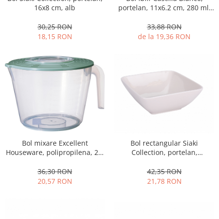
16x8 cm, alb
portelan, 11x6.2 cm, 280 ml,
Oale si cratite
alb
Tavi copt
30,25 RON
33,88 RON
18,15 RON
de la 19,36 RON
Tigai
Vesela si tacamuri
Boluri
Farfurii
Scurgatoare vase
Seturi de tacamuri
Suporturi pentru tacamuri
Cani
Cesti
Bol mixare Excellent
Bol rectangular Siaki
Houseware, polipropilena, 2 l,
Collection, portelan,
Pahare
transparent/verde
15.5x15.3x6 cm, alb
Scrumiere
36,30 RON
42,35 RON
Seturi vesela
20,57 RON
21,78 RON
Suporturi farfurii
Suporturi pahare, cesti, cani
Untiere