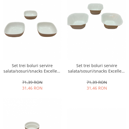
Set trei boluri servire
Set trei boluri servire
salata/sosuri/snacks Excellent
salata/sosuri/snacks Excellent
Houseware, portelan, 10x4
Houseware, portelan, 9.5x4.5
cm, alb
cm, alb
71,39 RON
71,39 RON
31,46 RON
31,46 RON