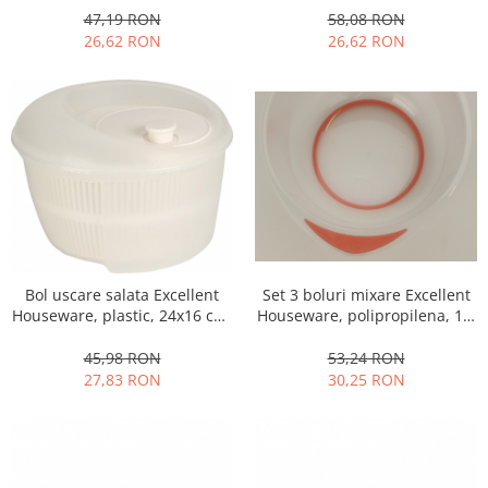
58,08 RON
47,19 RON
26,62 RON
26,62 RON
Set 3 boluri mixare Excellent
Bol uscare salata Excellent
Houseware, polipropilena, 1.5
Houseware, plastic, 24x16 cm,
/2/2.5 l, transparent/rosu
4.5 l, alb
53,24 RON
45,98 RON
30,25 RON
27,83 RON