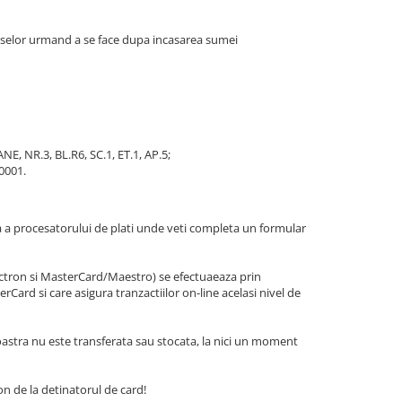
duselor urmand a se face dupa incasarea sumei
 NR.3, BL.R6, SC.1, ET.1, AP.5;
0001.
ta a procesatorului de plati unde veti completa un formular
ectron si MasterCard/Maestro) se efectuaeaza prin
rCard si care asigura tranzactiilor on-line acelasi nivel de
oastra nu este transferata sau stocata, la nici un moment
on de la detinatorul de card!