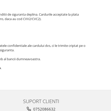
itii de siguranta deplina. Cardurile acceptate la plata
tro, daca au cod CVV2/CVC2).
ele confidentiale ale cardului dvs, ci le trimite criptat pe o
 siguranta.
chimb al bancii dumneavoastra.
o
.
SUPORT CLIENTI
0752086632