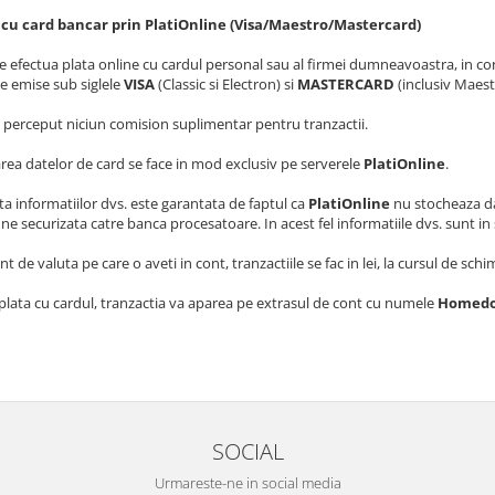
 cu card bancar prin PlatiOnline (Visa/Maestro/Mastercard)
e efectua plata online cu cardul personal sau al firmei dumneavoastra, in cond
le emise sub siglele
VISA
(Classic si Electron) si
MASTERCARD
(inclusiv Maes
 perceput niciun comision suplimentar pentru tranzactii.
rea datelor de card se face in mod exclusiv pe serverele
PlatiOnline
.
ta informatiilor dvs. este garantata de faptul ca
PlatiOnline
nu stocheaza dat
e securizata catre banca procesatoare. In acest fel informatiile dvs. sunt in
nt de valuta pe care o aveti in cont, tranzactiile se fac in lei, la cursul de s
plata cu cardul, tranzactia va aparea pe extrasul de cont cu numele
Homed
SOCIAL
Urmareste-ne in social media