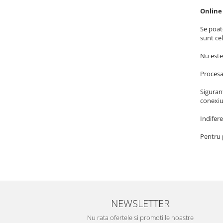
Obiecte mobilier
Online
Accesorii mobilier
Dulapuri
Se poat
sunt ce
Etajere
Rafturi
Nu este
Ustensile pentru gatit
Procesa
Ascutitori cutite
Siguran
Cutite
conexiun
Decojitoare fructe si legume
Indifere
Foarfece alimentare
Mojare
Pentru 
Perii si bureti
Polonice, clesti, spatule, linguri
Prese, tocatoare si feliatoare
alimente
Razatori
NEWSLETTER
Seturi ustensile bucatarie
Nu rata ofertele si promotiile noastre
Site