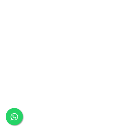
Oale si cratite
Tavi copt
Tigai
Vesela si tacamuri
Boluri
Farfurii
Scurgatoare vase
Seturi de tacamuri
Suporturi pentru tacamuri
Cani
Cesti
Pahare
Scrumiere
Seturi vesela
Suporturi farfurii
Suporturi pahare, cesti, cani
Untiere