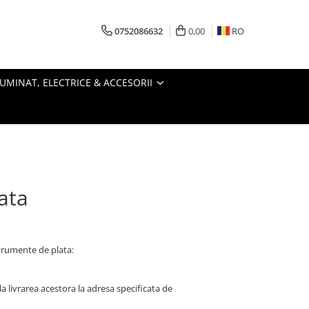
0752086632
0,00
RO
LUMINAT, ELECTRICE & ACCESORII
ata
trumente de plata:
la livrarea acestora la adresa specificata de