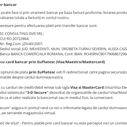
er bancar
e poate face si prin virament bancar pe baza facturii proforme, livrarea pro
aloarea totala a facturii) in contul nostru.
necesare pentru efectuarea platii prin transfer bancar sunt:
SC CONSULTING GVR SRL;
CUI RO 20722864;
Nr. Reg.Com. J25/40/2007;
Sediul social: JUD. MEHEDINTI, MUN. DROBETA-TURNU SEVERIN, ALEEA CAZANE,
Banca BANCA COMERCIALA ROMANA, Cont IBAN: RO45RNCB017906867296
 cu card bancar prin EuPlatesc (Visa/Maestro/Mastercard)
 optiunii de plata
prin EuPlatesc
veti fi redirectionat catre pagina securiza
rmatiile despre cardul dumneavoastra.
e cu carduri de credit/debit emise sub sigla
Visa si MasterCard
(Visa/Visa El
diul sistemului
"3-D Secure"
dezvoltat de organizatiile de carduri Visa/Maste
te ca al celor realizate la bancomat sau in mediul fizic, la comerciant.
Secure" asigura in primul rand ca nici o informatie legata de cardul dumneav
, pe serverele magazinului virtual.
nt de stiut! - Pentru platile prin card bancar nu este perceput nici un comisi