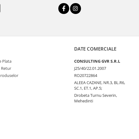
DATE COMERCIALE
 Plata
CONSULTING GVR S.R.L
e Retur
J25/40/22.01.2007
Produselor
RO20722864
ALEEA CAZANE, NR.3, BL.R6,
SC.1, ET.1, AP.5;
Drobeta Turnu Severin,
Mehedinti