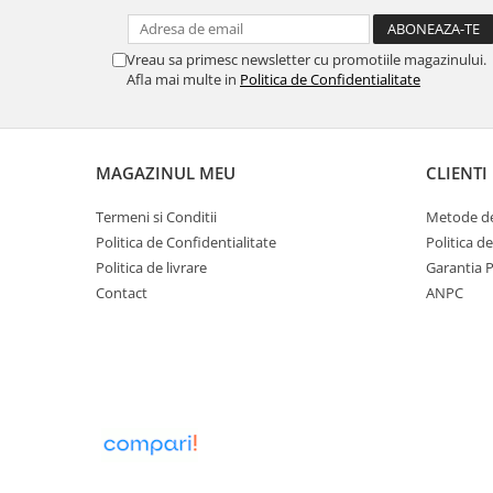
Strecuratori
Tocatoare de bucatarie
Vreau sa primesc newsletter cu promotiile magazinului.
Afla mai multe in
Politica de Confidentialitate
Adaptor plita
Aprinzatoare aragaz
Arzatoare
Cantare de bucatarie
MAGAZINUL MEU
CLIENTI
Dispesere detergent
Termeni si Conditii
Metode de
Mixere
Politica de Confidentialitate
Politica d
Odorizant frigider
Politica de livrare
Garantia 
Pensule bucatarie
Contact
ANPC
Prosoape bucatarie
Seturi cutite
Ustensile de masurat
Ustensile fragezire carne
Ustensile gatire la aburi
Vase pentru gatit
Capace pentru vase