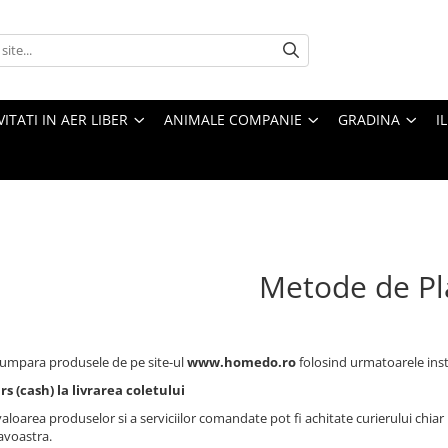
VITATI IN AER LIBER
ANIMALE COMPANIE
GRADINA
I
Metode de Pl
cumpara produsele de pe site-ul
www.homedo.ro
folosind urmatoarele ins
 (cash) la livrarea coletului
loarea produselor si a serviciilor comandate pot fi achitate curierului chiar 
voastra.