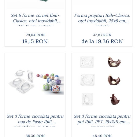
Rucsacuri
Naproane si capace acoperire
Suporturi
Covorase intrare
alimente
Suporturi si rame fotografii
Set 6 forme cornet Ibili-
Forma prajituri Ibili-Clasica,
Oliviere si solnite
Odorizante
Clasica, otel inoxidabil,
otel inoxidabil, 25x8 cm,
Platouri servire
3.5x11 cm, argintiu
argintiu
Odorizante auto
Suporturi oale
29,04 RON
32,67 RON
Odorizante camera
Tavi servire
18,15 RON
de la 19,36 RON
Seturi desen
Seturi servire tapas
Sosiere
Suport servetele
Depozitare alimente
Caserole
Cutii Alimentare
Cutii pentru paine
Recipiente si borcane
Organizatoare frigider
Recipiente condimente
Set 3 forme ciocolata pentru
Set 3 forme ciocolata pentru
Obiecte mobilier
oua de Paste Ibili,
pui Ibili, PET, 15x7x11 cm,
polietilena, 6-7-8 cm,
transparent
Accesorii mobilier
transparent
36,30 RON
48,40 RON