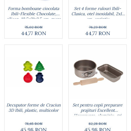
Farfurii
Forma bomboane ciocolata
Set 4 forme rulouri Ibili-
Scurgatoare vase
Ibili-Flexible Chocolate,
Clasica, otel inoxidabil, 2x14
Seturi de tacamuri
silicon, 10.5x21x2.5 cm, maro
cm, argintiu
Suporturi pentru tacamuri
75,02 RON
76,23 RON
Cani
44,77 RON
44,77 RON
Cesti
Pahare
Scrumiere
Seturi vesela
Suporturi farfurii
Suporturi pahare, cesti, cani
Untiere
Ustensile cofetarie si patiserie
Ramekin
Tavi si forme prajituri
Decupator forme de Craciun
Set pentru copii preparare
3D Ibili, plastic, multicolor
prajituri Excellent
Aparate prajituri
Houseware, aluminiu, gri
Facalete
78,65 RON
82,28 RON
Forme briose
45,98 RON
45,98 RON