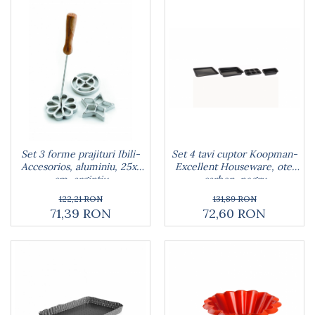
Set 4 tavi cuptor Koopman-
Set 3 forme prajituri Ibili-
Excellent Houseware, otel
Accesorios, aluminiu, 25x7
carbon, negru
cm, argintiu
131,89 RON
122,21 RON
72,60 RON
71,39 RON