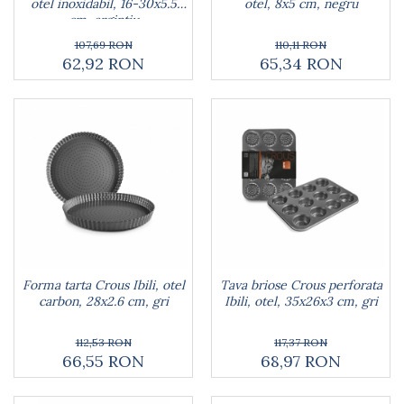
otel inoxidabil, 16-30x5.5
otel, 8x5 cm, negru
cm, argintiu
107,69 RON
110,11 RON
62,92 RON
65,34 RON
Forma tarta Crous Ibili, otel
Tava briose Crous perforata
carbon, 28x2.6 cm, gri
Ibili, otel, 35x26x3 cm, gri
112,53 RON
117,37 RON
66,55 RON
68,97 RON