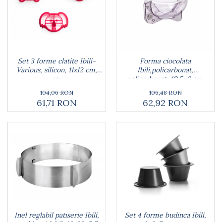
Set 3 forme clatite Ibili-
Forma ciocolata
Various, silicon, 11x12 cm,
Ibili,policarbonat,
roz
policarbonat, 10.5x6 cm,
transparent/lila
104,06 RON
106,48 RON
61,71 RON
62,92 RON
Inel reglabil patiserie Ibili,
Set 4 forme budinca Ibili,