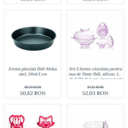
Lumanari tort
Ornare, insiropare si decorare
prajituri
Portionatoare si feliatoare
Posuri si duiuri
Raclete patiserie
Suporturi prajituri
Tavi detasabile
Tavi si forme fursecuri
Ustensile antiaderente
Ustensile de masura
Forma placinta Ibili-Moka,
Set 3 forme ciocolata pentru
otel, 26x4.5 cm
oua de Paste Ibili, silicon, 16-
11-8/12-9-6 cm, transparent
85,91 RON
87,12 RON
50,82 RON
52,03 RON