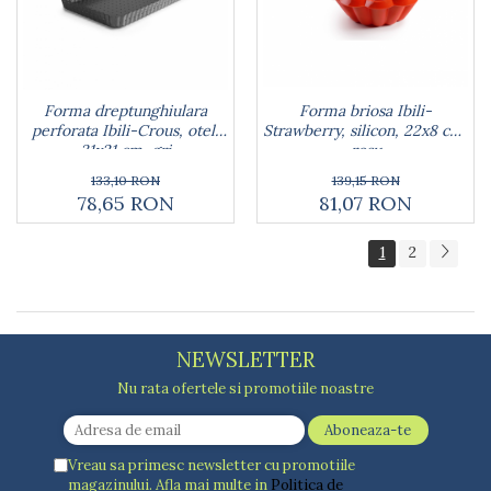
Forma briosa Ibili-
Forma dreptunghiulara
Strawberry, silicon, 22x8 cm,
perforata Ibili-Crous, otel,
rosu
31x21 cm, gri
139,15 RON
133,10 RON
81,07 RON
78,65 RON
1
2
NEWSLETTER
Nu rata ofertele si promotiile noastre
Vreau sa primesc newsletter cu promotiile
magazinului. Afla mai multe in
Politica de