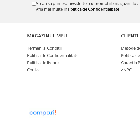
Obiecte mobilier
Vreau sa primesc newsletter cu promotiile magazinului.
Afla mai multe in
Politica de Confidentialitate
Accesorii mobilier
Dulapuri
Etajere
Rafturi
MAGAZINUL MEU
CLIENTI
Ustensile pentru gatit
Termeni si Conditii
Metode de
Ascutitori cutite
Politica de Confidentialitate
Politica d
Cutite
Politica de livrare
Garantia 
Decojitoare fructe si legume
Contact
ANPC
Foarfece alimentare
Mojare
Perii si bureti
Polonice, clesti, spatule, linguri
Prese, tocatoare si feliatoare
alimente
Razatori
Seturi ustensile bucatarie
Site