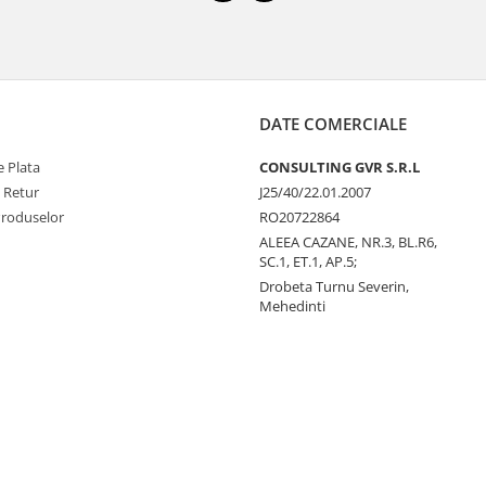
DATE COMERCIALE
 Plata
CONSULTING GVR S.R.L
e Retur
J25/40/22.01.2007
Produselor
RO20722864
ALEEA CAZANE, NR.3, BL.R6,
SC.1, ET.1, AP.5;
Drobeta Turnu Severin,
Mehedinti