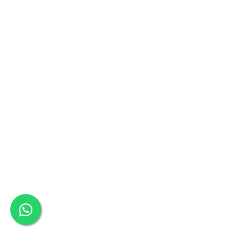
Oale si cratite
Tavi copt
Tigai
Vesela si tacamuri
Boluri
Farfurii
Scurgatoare vase
Seturi de tacamuri
Suporturi pentru tacamuri
Cani
Cesti
Pahare
Scrumiere
Seturi vesela
Suporturi farfurii
Suporturi pahare, cesti, cani
Untiere