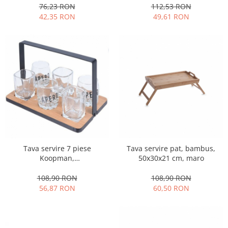
76,23 RON
112,53 RON
Ustensile cofetarie si patiserie
42,35 RON
49,61 RON
Ramekin
Tavi si forme prajituri
Aparate prajituri
Facalete
Forme briose
Lumanari tort
Ornare, insiropare si decorare
prajituri
Portionatoare si feliatoare
Posuri si duiuri
Tava servire 7 piese
Tava servire pat, bambus,
Raclete patiserie
Koopman,
50x30x21 cm, maro
bambus/sticla/metal,
Suporturi prajituri
22,5x15,2x14,5 cm,
108,90 RON
108,90 RON
Tavi detasabile
negru/maro/transparent
56,87 RON
60,50 RON
Tavi si forme fursecuri
Ustensile antiaderente
Ustensile de masura