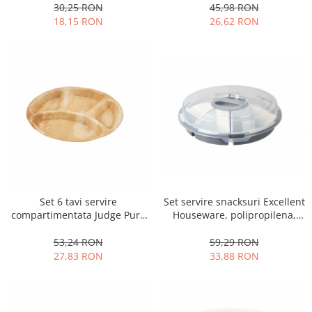
Obiecte mobilier
albastru
45,98 RON
30,25 RON
26,62 RON
18,15 RON
Accesorii mobilier
Dulapuri
Etajere
Rafturi
Ustensile pentru gatit
Ascutitori cutite
Cutite
Decojitoare fructe si legume
Foarfece alimentare
Mojare
Set servire snacksuri Excellent
Set 6 tavi servire
Perii si bureti
Houseware, polipropilena,
compartimentata Judge Pure
Polonice, clesti, spatule, linguri
33x9 cm, gri/alb
Leaf, frunze de palmier, 30
cm, maro
59,29 RON
53,24 RON
Prese, tocatoare si feliatoare
33,88 RON
27,83 RON
alimente
Razatori
Seturi ustensile bucatarie
Site