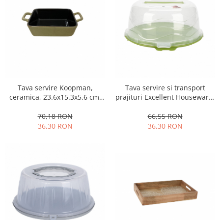
Strecuratori
Tocatoare de bucatarie
Adaptor plita
Aprinzatoare aragaz
Arzatoare
Cantare de bucatarie
Tava servire si transport
Tava servire Koopman,
Dispesere detergent
prajituri Excellent Houseware,
ceramica, 23.6x15.3x5.6 cm,
Mixere
polipropilena, 33x16 cm,
Verde deschis
Odorizant frigider
verde
66,55 RON
70,18 RON
36,30 RON
36,30 RON
Pensule bucatarie
Prosoape bucatarie
Seturi cutite
Ustensile de masurat
Ustensile fragezire carne
Ustensile gatire la aburi
Vase pentru gatit
Capace pentru vase