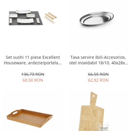
Set sushi 11 piese Excellent
Tava servire Ibili-Accesorios,
Houseware, ardezie/portelan,
otel inoxidabil 18/10, 40x28x3
30x24 cm, gri/alb
cm, argintiu
136,73 RON
66,55 RON
60,50 RON
62,92 RON