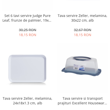
Fructiere si cosuri
Rafturi
Ceasuri decorative
Rucsacuri
Naproane si capace acoperire
Suporturi
Covorase intrare
alimente
Set 6 tavi servire Judge Pure
Tava servire Zeller, melamina,
Suporturi si rame fotografii
Oliviere si solnite
Leaf, frunze de palmier, 19x15
30x22 cm, alb
Odorizante
cm, maro
Platouri servire
30,25 RON
32,67 RON
Odorizante auto
Suporturi oale
18,15 RON
18,15 RON
Odorizante camera
Tavi servire
Seturi desen
Seturi servire tapas
Sosiere
Suport servetele
Depozitare alimente
Caserole
Cutii Alimentare
Cutii pentru paine
Recipiente si borcane
Organizatoare frigider
Tava servire si transport
Tava servire Zeller, melamina,
prajituri Excellent Houseware,
24x18x1.3 cm, alb
Recipiente condimente
polipropilena, 40x20x15 cm,