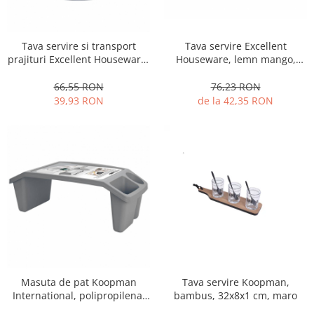
Oale si cratite
Tavi copt
Tava servire Excellent
Tava servire si transport
Tigai
Houseware, lemn mango,
prajituri Excellent Houseware,
Vesela si tacamuri
45.5x29.5x7 cm, maro
polipropilena, 33x15 cm, gri
76,23 RON
66,55 RON
Boluri
de la 42,35 RON
39,93 RON
Farfurii
Scurgatoare vase
Seturi de tacamuri
Suporturi pentru tacamuri
Cani
Cesti
Pahare
Scrumiere
Seturi vesela
Suporturi farfurii
Masuta de pat Koopman
Tava servire Koopman,
Suporturi pahare, cesti, cani
International, polipropilena,
bambus, 32x8x1 cm, maro
60x30x21 cm, gri
Untiere