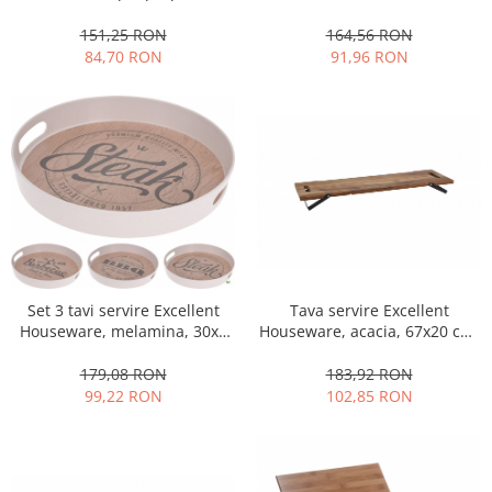
34x15 cm, transparent
164,56 RON
151,25 RON
91,96 RON
84,70 RON
Tava servire Excellent
Set 3 tavi servire Excellent
Houseware, acacia, 67x20 cm,
Houseware, melamina, 30x4
maro
cm, alb/maro
183,92 RON
179,08 RON
102,85 RON
99,22 RON