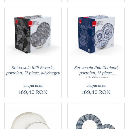
Dulapuri
Etajere
Rafturi
Ustensile pentru gatit
Ascutitori cutite
Cutite
Decojitoare fructe si legume
Foarfece alimentare
Mojare
Perii si bureti
Set vesela Ibili Bavaria,
Set vesela Ibili Zeeland,
Polonice, clesti, spatule, linguri
portelan, 12 piese, alb/negru
portelan, 12 piese,
alb/albastru
Prese, tocatoare si feliatoare alimente
Razatori
287,98 RON
287,98 RON
169,40 RON
169,40 RON
Seturi ustensile bucatarie
Site
Strecuratori
Tocatoare de bucatarie
Adaptor plita
Aprinzatoare aragaz