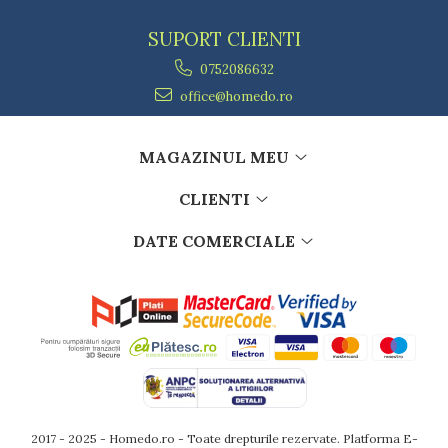
Lumanari tort
Ornare, insiropare si decorare
SUPORT CLIENTI
prajituri
0752086632
Portionatoare si feliatoare
Posuri si duiuri
office@homedo.ro
Raclete patiserie
Suporturi prajituri
MAGAZINUL MEU
Tavi detasabile
Tavi si forme fursecuri
CLIENTI
Ustensile antiaderente
Ustensile de masura
DATE COMERCIALE
2017 - 2025 - Homedo.ro - Toate drepturile rezervate.
Platforma E-