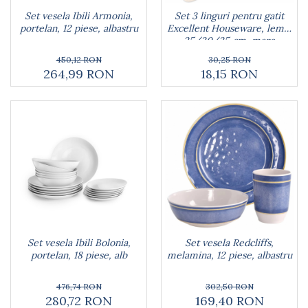
Rucsacuri
Naproane si capace acoperire
Suporturi
Covorase intrare
Set vesela Ibili Armonia,
Set 3 linguri pentru gatit
alimente
Suporturi si rame fotografii
portelan, 12 piese, albastru
Excellent Houseware, lemn,
Oliviere si solnite
25/30/35 cm, maro
Odorizante
Platouri servire
450,12 RON
30,25 RON
Odorizante auto
Suporturi oale
264,99 RON
18,15 RON
Odorizante camera
Tavi servire
Seturi desen
Seturi servire tapas
Sosiere
Suport servetele
Depozitare alimente
Caserole
Cutii Alimentare
Cutii pentru paine
Recipiente si borcane
Organizatoare frigider
Set vesela Ibili Bolonia,
Set vesela Redcliffs,
Recipiente condimente
portelan, 18 piese, alb
melamina, 12 piese, albastru
Obiecte mobilier
476,74 RON
302,50 RON
Accesorii mobilier
280,72 RON
169,40 RON