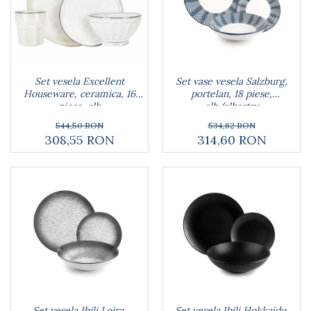
Arzatoare
Cantare de bucatarie
Dispesere detergent
Mixere
Odorizant frigider
Set vesela Excellent
Set vase vesela Salzburg,
Houseware, ceramica, 16
portelan, 18 piese,
Pensule bucatarie
piese, alb
alb/albastru
Prosoape bucatarie
544,50 RON
534,82 RON
Seturi cutite
308,55 RON
314,60 RON
Ustensile de masurat
Ustensile fragezire carne
Ustensile gatire la aburi
Vase pentru gatit
Capace pentru vase
Oale si cratite
Tavi copt
Tigai
Vesela si tacamuri
Boluri
Set vesela Ibili Loira,
Set vesela Ibili Hokkaido,