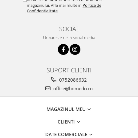
Obiecte mobilier
magazinului. Afla mai multe in
Politica de
Accesorii mobilier
Confidentialitate
Dulapuri
Etajere
SOCIAL
Rafturi
Urmareste-ne in social media
Ustensile pentru gatit
Ascutitori cutite
Cutite
Decojitoare fructe si legume
SUPORT CLIENTI
Foarfece alimentare
0752086632
Mojare
office@homedo.ro
Perii si bureti
Polonice, clesti, spatule, linguri
Prese, tocatoare si feliatoare
MAGAZINUL MEU
alimente
Razatori
CLIENTI
Seturi ustensile bucatarie
DATE COMERCIALE
Site