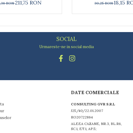
211,75 RON
18,15 R
2,36 RON
30,25 RON
SOCIAL
Urmareste-ne in social media
DATE COMERCIALE
ta
CONSULTING GVR S.R.L
tur
J25/40/22.01.2007
RO20722864
uselor
ALEEA CAZANE, NR.3, BL.R6,
SC.1, ET.1, AP.5;