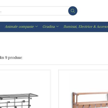
Animale companie
Gradina
Iluminat, Electrice & Accesor
din
9
produse