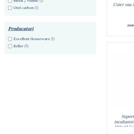
Dulapuri
(1)
Metal / Plastic
Cuier usa 
Etajere
(1)
Otel carbon
Rafturi
Ustensile pentru gatit
208
Producatori
Ascutitori cutite
Cutite
(1)
Excellent Houseware
Decojitoare fructe si legume
(8)
Zeller
Foarfece alimentare
Mojare
Perii si bureti
Polonice, clesti, spatule, linguri
Prese, tocatoare si feliatoare alimente
Razatori
Seturi ustensile bucatarie
Site
Strecuratori
Suport
Tocatoare de bucatarie
incaltamin
Adaptor plita
120x42.5x
Aprinzatoare aragaz