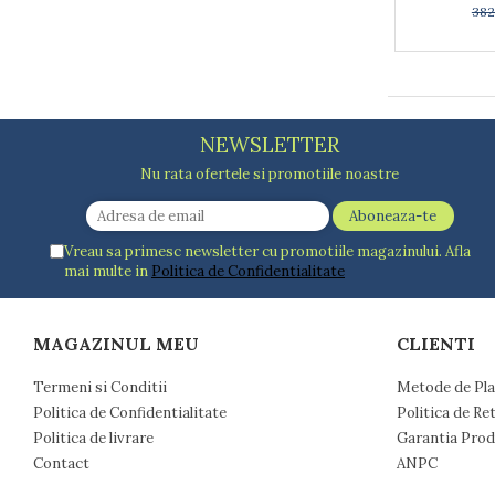
38
Arzatoare
Cantare de bucatarie
Dispesere detergent
Mixere
Odorizant frigider
NEWSLETTER
Pensule bucatarie
Nu rata ofertele si promotiile noastre
Prosoape bucatarie
Seturi cutite
Ustensile de masurat
Vreau sa primesc newsletter cu promotiile magazinului. Afla
Ustensile fragezire carne
mai multe in
Politica de Confidentialitate
Ustensile gatire la aburi
Vase pentru gatit
MAGAZINUL MEU
CLIENTI
Capace pentru vase
Oale si cratite
Termeni si Conditii
Metode de Pla
Tavi copt
Politica de Confidentialitate
Politica de Re
Tigai
Politica de livrare
Garantia Prod
Vesela si tacamuri
Contact
ANPC
Boluri