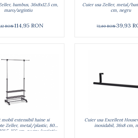
Cuier usa Zeller, metal/ba
Zeller, bambus, 36x8x12.5 cm,
cm, negru
maro/argintiu
39,93 
114,95 RON
72,60 RON
,12 RON
 mobil extensibil haine si
Cuier usa Excellent House
te Zeller, metal/plastic, 80-
inoxidabil, 36x8 cm, 
101.5-166 cm, negru/argintiu