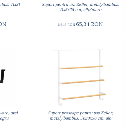
mbus, 41x21
Suport pentru usa Zeller, metal/bambus,
41x5x25 cm, alb/maro
RON
65,34 RON
116,16 RON
ware, otel
Suport prosoape pentru usa Zeller,
negru
metal/bambus, 51x13x56 cm, alb