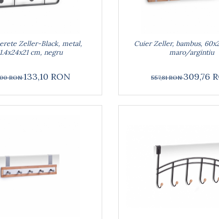
erete Zeller-Black, metal,
Cuier Zeller, bambus, 60x
1.4x24x21 cm, negru
maro/argintiu
133,10 RON
309,76 
,00 RON
557,81 RON