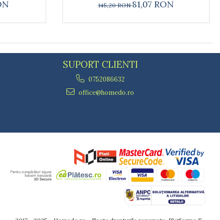
ON
81,07 RON
145,20 RON
SUPORT CLIENTI
0752086632
office@homedo.ro