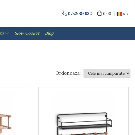
0752086632
0,00
RO
ii
Slow Cooker
Blog
Ordoneaza: