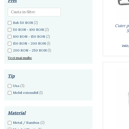
Rucsacuri
Pret
Naproane si capace acoperire
Suporturi
Covorase intrare
alimente
Suporturi si rame fotografii
Oliviere si solnite
Odorizante
Platouri servire
(2)
Sub 50 RON
Cuier p
Odorizante auto
Suporturi oale
(2)
50 RON - 100 RON
5
Odorizante camera
Tavi servire
(2)
100 RON - 150 RON
Seturi desen
Seturi servire tapas
(1)
150 RON - 200 RON
242
Sosiere
(1)
200 RON - 250 RON
Suport servetele
Vezi mai multe
Depozitare alimente
Caserole
Tip
Cutii Alimentare
Cutii pentru paine
(3)
Usa
Recipiente si borcane
(1)
Mobil extensibil
Organizatoare frigider
Recipiente condimente
Material
Obiecte mobilier
Accesorii mobilier
(2)
Metal / Bambus