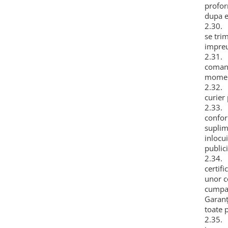
profor
dupa e
2.30. 
se tri
impreu
2.31. 
comand
moment
2.32. 
curier 
2.33. 
confor
suplim
inlocu
public
2.34. 
certifi
unor c
cumpar
Garan
toate 
2.35. 