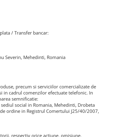
 plata / Transfer bancar:
rnu Severin, Mehedinti, Romania
roduse, precum si serviciilor comercializate de
in cadrul comenzilor efectuate telefonic. In
oarea semnificatie:
sediul social in Romania, Mehedinti, Drobeta
r de ordine in Registrul Comertului J25/40/2007,
torii, respectiv orice actiune, omisiune,