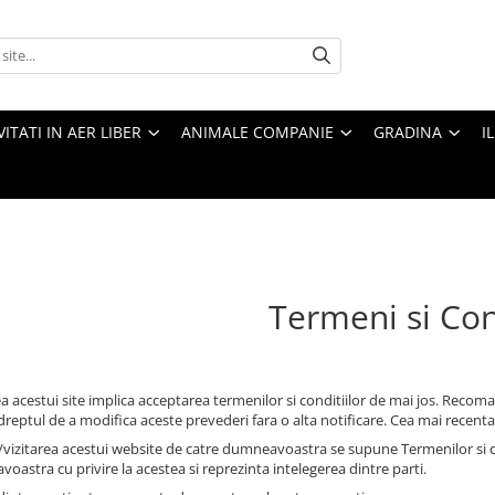
VITATI IN AER LIBER
ANIMALE COMPANIE
GRADINA
I
Termeni si Con
ea acestui site implica acceptarea termenilor si conditiilor de mai jos. Recom
reptul de a modifica aceste prevederi fara o alta notificare. Cea mai recenta
vizitarea acestui website de catre dumneavoastra se supune Termenilor si condi
oastra cu privire la acestea si reprezinta intelegerea dintre parti.