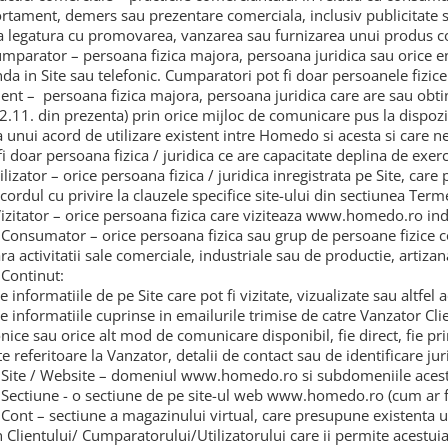
tament, demers sau prezentare comerciala, inclusiv publicitate si
a legatura cu promovarea, vanzarea sau furnizarea unui produs c
umparator – persoana fizica majora, persoana juridica sau orice e
a in Site sau telefonic. Cumparatori pot fi doar persoanele fizice /
lient – persoana fizica majora, persoana juridica care are sau obtin
. 2.11. din prezenta) prin orice mijloc de comunicare pus la dispozi
a unui acord de utilizare existent intre Homedo si acesta si care ne
i doar persoana fizica / juridica ce are capacitate deplina de exerc
ilizator – orice persoana fizica / juridica inregistrata pe Site, care
cordul cu privire la clauzele specifice site-ului din sectiunea Terme
izitator – orice persoana fizica care viziteaza www.homedo.ro in
Consumator – orice persoana fizica sau grup de persoane fizice con
ra activitatii sale comerciale, industriale sau de productie, artizana
Continut:
e informatiile de pe Site care pot fi vizitate, vizualizate sau altfe
ate informatiile cuprinse in emailurile trimise de catre Vanzator Cl
onice sau orice alt mod de comunicare disponibil, fie direct, fie pr
te referitoare la Vanzator, detalii de contact sau de identificare jur
Site / Website – domeniul www.homedo.ro si subdomeniile acest
Sectiune - o sectiune de pe site-ul web www.homedo.ro (cum ar 
Cont – sectiune a magazinului virtual, care presupune existenta un
n Clientului/ Cumparatorului/Utilizatorului care ii permite acestuia