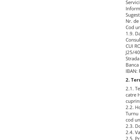
Servic
Strecuratori
Inform
Sugest
Tocatoare de bucatarie
Nr. de
Adaptor plita
Cod un
Aprinzatoare aragaz
1.9. D
Consul
Arzatoare
CUI R
Cantare de bucatarie
J25/4
Dispesere detergent
Strada
Mixere
Banca
IBAN:
Odorizant frigider
2. Ter
Pensule bucatarie
2.1. T
Prosoape bucatarie
catre 
Seturi cutite
cuprin
Ustensile de masurat
2.2. H
Ustensile fragezire carne
Turnu 
cod un
Ustensile gatire la aburi
2.3. D
Vase pentru gatit
2.4. V
2.5. P
Capace pentru vase