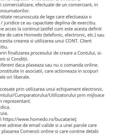
 comercializare, efectuate de un comerciant, in
onsumatorilor.
ntitate recunoscuta de lege care efectueaza o
 juridice ce au capacitate deplina de exercitiu.
e acces la continut (astfel cum este acesta definit
tie de catre Homedo (telefonic, electronic, etc.) sau
cesita crearea si utilizarea unui CONT. Client
itiu.
 prin finalizarea procesului de creare a Contului, si-
ni si Conditii.
diferent daca plaseaza sau nu o comanda online.
stituite in asociatii, care actioneaza in scopuri
le ori liberale.
l accesate prin utilizarea unui echipament electronic.
ientului/Cumparatorului/Utilizatorului prin mijloace
in reprezentant.
idica.
uia.
fi https://www.homedo.ro/bucatarie);
ei adrese de email valide si a unei parole care
 plasarea Comenzii online si care contine detalii