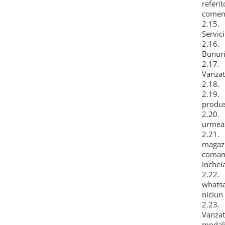
referit
Ustensile cofetarie si patiserie
comenz
2.15. 
Ramekin
Servici
Tavi si forme prajituri
2.16. 
Aparate prajituri
Bunuri
2.17. 
Facalete
Vanzato
Forme briose
2.18. B
Lumanari tort
2.19. 
produs
Ornare, insiropare si decorare
2.20. 
prajituri
urmeaz
Portionatoare si feliatoare
2.21. 
Posuri si duiuri
magazi
comand
Raclete patiserie
inchei
Suporturi prajituri
2.22. 
Tavi detasabile
whatsa
Tavi si forme fursecuri
niciun
2.23. 
Ustensile antiaderente
Vanzat
Ustensile de masura
modali