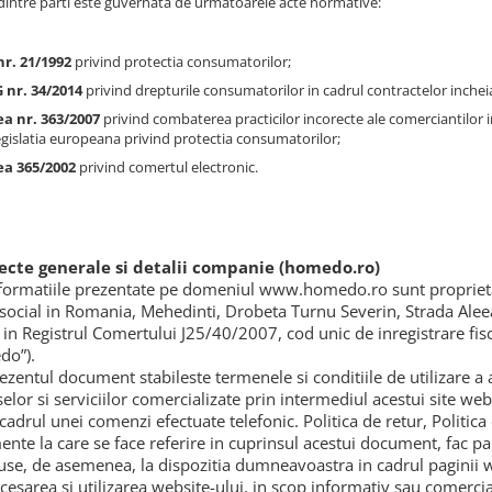
 dintre parti este guvernata de urmatoarele acte normative:
r. 21/1992
privind protectia consumatorilor;
 nr. 34/2014
privind drepturile consumatorilor in cadrul contractelor incheia
a nr. 363/2007
privind combaterea practicilor incorecte ale comerciantilor 
egislatia europeana privind protectia consumatorilor;
ea 365/2002
privind comertul electronic.
pecte generale si detalii companie (homedo.ro)
nformatiile prezentate pe domeniul www.homedo.ro sunt propriet
 social in Romania, Mehedinti, Drobeta Turnu Severin, Strada Aleea
 in Registrul Comertului J25/40/2007, cod unic de inregistrare f
do”).
ezentul document stabileste termenele si conditiile de utilizare a a
elor si serviciilor comercializate prin intermediul acestui site we
 cadrul unei comenzi efectuate telefonic. Politica de retur, Politic
nte la care se face referire in cuprinsul acestui document, fac par
use, de asemenea, la dispozitia dumneavoastra in cadrul paginii 
ccesarea si utilizarea website-ului, in scop informativ sau comerci