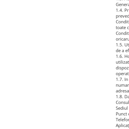
Obiecte mobilier
Genera
Accesorii mobilier
1.4. Pr
prevede
Dulapuri
Condit
Etajere
toate 
Rafturi
Conditi
oricar
Ustensile pentru gatit
1.5. Ut
Ascutitori cutite
de a e
Cutite
1.6. H
utiliz
Decojitoare fructe si legume
dispozi
Foarfece alimentare
operat
Mojare
1.7. I
numaru
Perii si bureti
adresa
Polonice, clesti, spatule, linguri
1.8. D
Prese, tocatoare si feliatoare
Consul
alimente
Sediul
Razatori
Punct 
Telefo
Seturi ustensile bucatarie
Aplica
ț
Site