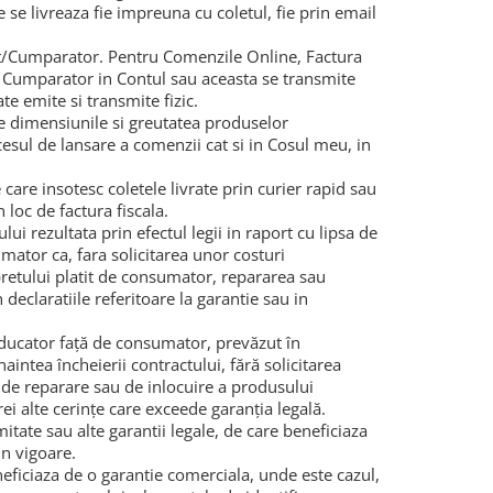
 se livreaza fie impreuna cu coletul, fie prin email
nt/Cumparator. Pentru Comenzile Online, Factura
 Cumparator in Contul sau aceasta se transmite
te emite si transmite fizic.
 de dimensiunile si greutatea produselor
ocesul de lansare a comenzii cat si in Cosul meu, in
are insotesc coletele livrate prin curier rapid sau
 loc de factura fiscala.
i rezultata prin efectul legii in raport cu lipsa de
mator ca, fara solicitarea unor costuri
pretului platit de consumator, repararea sau
eclaratiile referitoare la garantie sau in
ducator fa
ță
de consumator, prev
ă
zut în
intea încheierii contractului, f
ă
r
ă
solicitarea
, de reparare sau de inlocuire a produsului
rei alte cerin
ţ
e care exceede garan
ț
ia legal
ă
.
tate sau alte garantii legale, de care beneficiaza
in vigoare.
eficiaza de o garantie comerciala, unde este cazul,