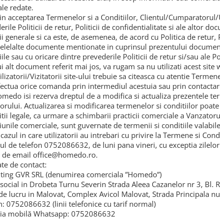
le redate.
in acceptarea Termenelor si a Conditiilor, Clientul/Cumparatorul/Uti
rile Politicii de retur, Politicii de confidentialitate si ale altor 
ii generale si ca este, de asemenea, de acord cu Politica de retur,
celelalte documente mentionate in cuprinsul prezentului documen
ile sau cu oricare dintre prevederile Politicii de retur si/sau ale P
ui alt document referit mai jos, va rugam sa nu utilizati acest site 
ilizatorii/Vizitatorii site-ului trebuie sa citeasca cu atentie Termene
fectua orice comanda prin intermediul acestuia sau prin contactare
omedo isi rezerva dreptul de a modifica si actualiza prezentele ter
atorului. Actualizarea si modificarea termenelor si conditiilor poat
tii legale, ca urmare a schimbarii practicii comerciale a Vanzatorulu
iunile comerciale, sunt guvernate de termenii si conditiile valabil
n cazul in care utilizatorii au intrebari cu privire la Termene si C
l de telefon 0752086632, de luni pana vineri, cu exceptia zilelor l
 de email office@homedo.ro.
ate de contact:
ting GVR SRL (denumirea comerciala ”Homedo”)
 social in Drobeta Turnu Severin Strada Aleea Cazanelor nr 3, Bl. R
de lucru in Malovat, Complex Avicol Malovat, Strada Principala n
n: 0752086632 (linii telefonice cu tarif normal)
ia mobil
ă
Whatsapp: 0752086632