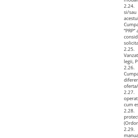
2.24. 
si/sau
acestu
Cumpar
”PRP” 
consid
solicit
2.25. 
Vanzat
legii,
2.26. 
Cumpar
difere
oferta
2.27. 
operati
cum es
2.28. 
protec
(Ordon
2.29. 
manual