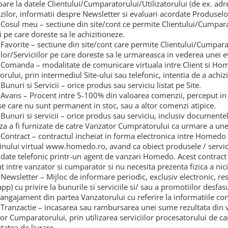
oare la datele Clientului/Cumparatorului/Utilizatorului (de ex. adres
ilor, informatii despre Newsletter si evaluari acordate Produselo
Cosul meu – sectiune din site/cont ce permite Clientului/Cumpara
i pe care doreste sa le achizitioneze.
Favorite – sectiune din site/cont care permite Clientului/Cumparator
lor/Serviciilor pe care doreste sa le urmareasca in vederea unei ev
Comanda – modalitate de comunicare virtuala intre Client si Ho
rului, prin intermediul Site-ului sau telefonic, intentia de a achizi
unuri si Servicii – orice produs sau serviciu listat pe Site.
Avans – Procent intre 5-100% din valoarea comenzii, perceput in 
e care nu sunt permanent in stoc, sau a altor comenzi atipice.
Bunuri si servicii – orice produs sau serviciu, inclusiv documente
a a fi furnizate de catre Vanzator Cumpratorului ca urmare a un
Contract – contractul incheiat in forma electronica intre Homedo
nului virtual www.homedo.ro, avand ca obiect produsele / servici
ate telefonic printr-un agent de vanzari Homedo. Acest contract ar
at intre vanzator si cumparator si nu necesita prezenta fizica a nici
Newsletter – Mijloc de informare periodic, exclusiv electronic, res
pp) cu privire la bunurile si serviciile si/ sau a promotiilor desfa
 angajament din partea Vanzatorului cu referire la informatiile con
Tranzactie – incasarea sau rambursarea unei sume rezultata din v
or Cumparatorului, prin utilizarea serviciilor procesatorului de ca
tatea de livrare.