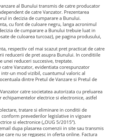
anzare al Bunului transmis de catre producator
d independent de catre Vanzator. Prezentarea
torul in decizia de cumparare a Bunului.
nta, cu font de culoare negru, langa acronimul
 decizia de cumparare a Bunului trebuie luat in
rosate de culoarea turcoaz), pe pagina produsului,
ta, respectiv cel mai scazut pret practicat de catre
ii reducerii de pret asupra Bunului. In conditiile
le unei reduceri succesive, treptate.
e catre Vanzator, evidentiata corespunzator
 intr-un mod vizibil, cuantumul valoric al
rocentuala dintre Pretul de Vanzare si Pretul de
 Vanzator catre societatea autorizata cu preluarea
r echipamentelor electrice si electronice, astfel
lectare, tratare si eliminare in conditii de
, conform prevederilor legislative in vigoare
trice si electronice („OUG 5/2015”).
mail dupa plasarea comenzii in site sau transmis
 care nu se regasesc in oferta online. Factura