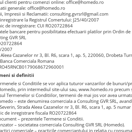
iul clienti pentru comenzi online: office@homedo.ro
atii generale: office@homedo.ro
ii, Impresii si Reclamatii: consulting.gvrsrl@gmail.com
 inregistrare la Registrul Comertului: J25/40/2007
ic de inregistrare: CUI RO20722864
atele bancare pentru posibilitatea efectuarii platilor prin Ordin de
ting GVR SRL
O20722864
0/2007
 Aleea Cazanelor nr 3, Bl. R6, scara 1, ap. 5, 220060, Drobeta Tu
 Banca Comerciala Romana
 RO45RNCB0179068672960001
meni si definitii
ermenele si Conditiile se vor aplica tuturor vanzarilor de bunuri/p
Homedo, prin intermediul site-ului sau, www.homedo.ro precum si 
sul Termenelor si Conditiilor, termenii de mai jos vor avea urmat
omedo – este denumirea comerciala a Consulting GVR SRL, avand 
Severin, Strada Aleea Cazanelor nr 3, Bl. R6, scara 1, ap. 5 numa
ic de inregistrare fiscala RO20722864
ocument – prezentele Termene si Conditii.
anzator – societatea comerciala Consulting GVR SRL (Homedo).
ractici comerciale – practicile comerciantului in relatia cu consuma