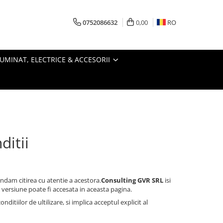
0752086632
0,00
RO
LUMINAT, ELECTRICE & ACCESORII
ditii
andam citirea cu atentie a acestora.
Consulting GVR SRL
isi
 versiune poate fi accesata in aceasta pagina.
tiilor de ultilizare, si implica acceptul explicit al