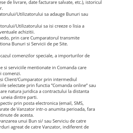
e de livrare, date facturare salvate, etc.), istoricul
r.
torului/Utilizatorului sa adauge Bunuri sau
ului/Utilizatorului sa isi creeze o lisia a
entuale achizitii.
medo, prin care Cumparatorul transmite
tiona Bunuri si Servicii de pe Site.
cazul comenzilor speciale, a importurilor de
le si serviciile mentionate in Comanda care
ei comenzi.
 si Client/Cumparator prin intermediul
ile selectate prin functia ”Comanda online” sau
e natura juridica a contractului la distanta
 uneia dintre parti.
pectiv prin posta electronica (email, SMS,
surate de Vanzator intr-o anumita perioada, fara
tinute de acesta.
anzarea unui Bun si/ sau Serviciu de catre
rduri agreat de catre Vanzator, indiferent de