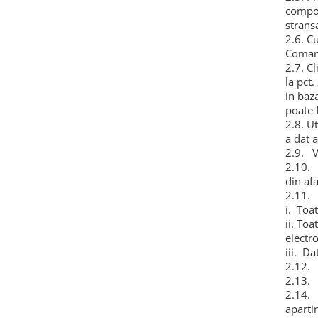
compor
Oale si cratite
strans
Tavi copt
2.6. C
Comand
Tigai
2.7. C
Vesela si tacamuri
la pct
Boluri
in baz
poate f
Farfurii
2.8. Ut
Scurgatoare vase
a dat a
Seturi de tacamuri
2.9. V
2.10. 
Suporturi pentru tacamuri
din afa
Cani
2.11. 
Cesti
i. Toat
Pahare
ii. To
electr
Scrumiere
iii. Da
Seturi vesela
2.12. 
Suporturi farfurii
2.13. 
2.14. 
Suporturi pahare, cesti, cani
aparti
Untiere