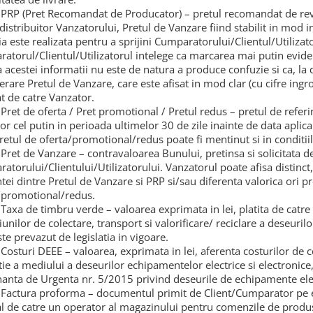
PRP (Pret Recomandat de Producator) – pretul recomandat de rev
 distribuitor Vanzatorului, Pretul de Vanzare fiind stabilit in mo
ia este realizata pentru a sprijini Cumparatorului/Clientul/Utiliza
atorul/Clientul/Utilizatorul intelege ca marcarea mai putin evide
a acestei informatii nu este de natura a produce confuzie si ca, la
erare Pretul de Vanzare, care este afisat in mod clar (cu cifre ing
at de catre Vanzator.
Pret de oferta / Pret promotional / Pretul redus – pretul de referin
or cel putin in perioada ultimelor 30 de zile inainte de data aplicar
 Pretul de oferta/promotional/redus poate fi mentinut si in conditii
Pret de Vanzare – contravaloarea Bunului, pretinsa si solicitata d
atorului/Clientului/Utilizatorului. Vanzatorul poate afisa distinct,
ntei dintre Pretul de Vanzare si PRP si/sau diferenta valorica ori p
/promotional/redus.
Taxa de timbru verde – valoarea exprimata in lei, platita de catre
unilor de colectare, transport si valorificare/ reciclare a deseurilo
te prevazut de legislatia in vigoare.
Costuri DEEE – valoarea, exprimata in lei, aferenta costurilor de co
tie a mediului a deseurilor echipamentelor electrice si electronice
anta de Urgenta nr. 5/2015 privind deseurile de echipamente elec
Factura proforma – documentul primit de Client/Cumparator pe e
 de catre un operator al magazinului pentru comenzile de produse