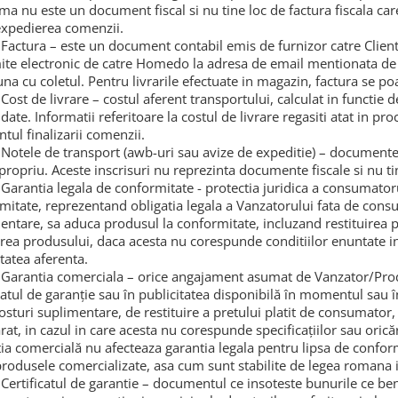
ma nu este un document fiscal si nu tine loc de factura fiscala care
xpedierea comenzii.
Factura – este un document contabil emis de furnizor catre Clie
mite electronic de catre Homedo la adresa de email mentionata de
na cu coletul. Pentru livrarile efectuate in magazin, factura se poa
Cost de livrare – costul aferent transportului, calculat in functie
ate. Informatii referitoare la costul de livrare regasiti atat in pr
ul finalizarii comenzii.
Notele de transport (awb-uri sau avize de expeditie) – documente c
propriu. Aceste inscrisuri nu reprezinta documente fiscale si nu tin
Garantia legala de conformitate - protectia juridica a consumatorulu
mitate, reprezentand obligatia legala a Vanzatorului fata de consu
entare, sa aduca produsul la conformitate, incluzand restituirea 
irea produsului, daca acesta nu corespunde conditiilor enuntate in d
itatea aferenta.
Garantia comerciala – orice angajament asumat de Vanzator/Pro
catul de garan
ţ
ie sau în publicitatea disponibil
ă
în momentul sau îna
osturi suplimentare, de restituire a pretului platit de consumator
at, in cazul in care acesta nu corespunde specifica
ţ
iilor sau oric
ă
ț
ia comercial
ă
nu afecteaza garantia legala pentru lipsa de conformi
produsele comercializate, asa cum sunt stabilite de legea romana 
Certificatul de garantie – documentul ce insoteste bunurile ce ben