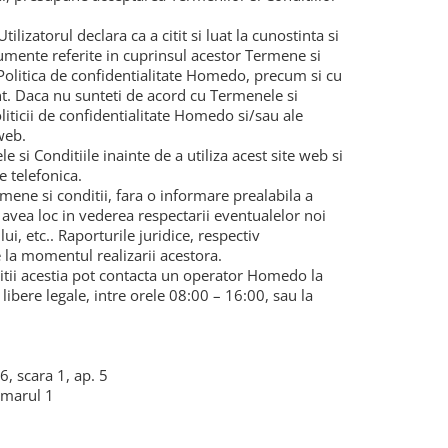
lizatorul declara ca a citit si luat la cunostinta si
documente referite in cuprinsul acestor Termene si
 Politica de confidentialitate Homedo, precum si cu
t. Daca nu sunteti de acord cu Termenele si
oliticii de confidentialitate Homedo si/sau ale
web.
le si Conditiile inainte de a utiliza acest site web si
 telefonica.
mene si conditii, fara o informare prealabila a
e avea loc in vederea respectarii eventualelor noi
i, etc.. Raporturile juridice, respectiv
e la momentul realizarii acestora.
onditii acestia pot contacta un operator Homedo la
ibere legale, intre orele 08:00 – 16:00, sau la
6, scara 1, ap. 5
umarul 1