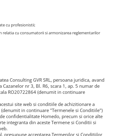
te cu profesionistii;
in relatia cu consumatorii si armonizarea reglementarilor
atea Consulting GVR SRL, persoana juridica, avand
 Cazanelor nr 3, Bl. R6, scara 1, ap. 5 numar de
iscala RO20722864 (denumit in continuare
cestui site web si conditiile de achizitionare a
b (denumit in continuare "Termenele si Conditiile")
a de confidentialitate Homedo, precum si orice alte
te integranta din aceste Termene si Conditii si
web.
al, presupune acceptarea Termenilor si Conditiilor