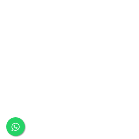
Oale si cratite
Tavi copt
Tigai
Vesela si tacamuri
Boluri
Farfurii
Scurgatoare vase
Seturi de tacamuri
Suporturi pentru tacamuri
Cani
Cesti
Pahare
Scrumiere
Seturi vesela
Suporturi farfurii
Suporturi pahare, cesti, cani
Untiere