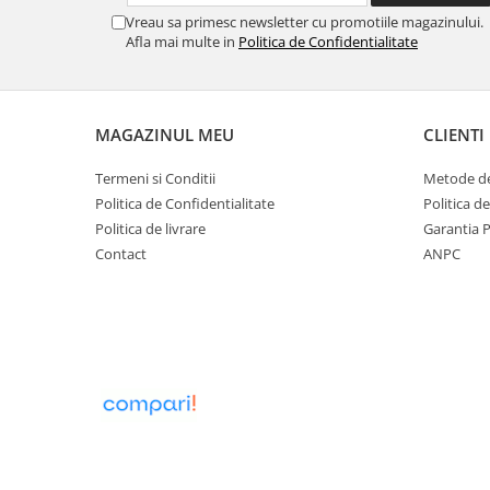
Obiecte mobilier
Vreau sa primesc newsletter cu promotiile magazinului.
Accesorii mobilier
Afla mai multe in
Politica de Confidentialitate
Dulapuri
Etajere
Rafturi
MAGAZINUL MEU
CLIENTI
Ustensile pentru gatit
Termeni si Conditii
Metode de
Ascutitori cutite
Politica de Confidentialitate
Politica d
Cutite
Politica de livrare
Garantia 
Decojitoare fructe si legume
Contact
ANPC
Foarfece alimentare
Mojare
Perii si bureti
Polonice, clesti, spatule, linguri
Prese, tocatoare si feliatoare
alimente
Razatori
Seturi ustensile bucatarie
Site