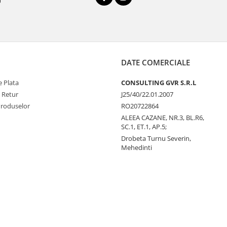
DATE COMERCIALE
 Plata
CONSULTING GVR S.R.L
e Retur
J25/40/22.01.2007
Produselor
RO20722864
ALEEA CAZANE, NR.3, BL.R6,
SC.1, ET.1, AP.5;
Drobeta Turnu Severin,
Mehedinti