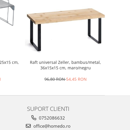
x25x15 cm,
Raft universal Zeller, bambus/metal,
36x15x15 cm, maro/negru
N
96,80 RON
54,45 RON
SUPORT CLIENTI
0752086632
office@homedo.ro