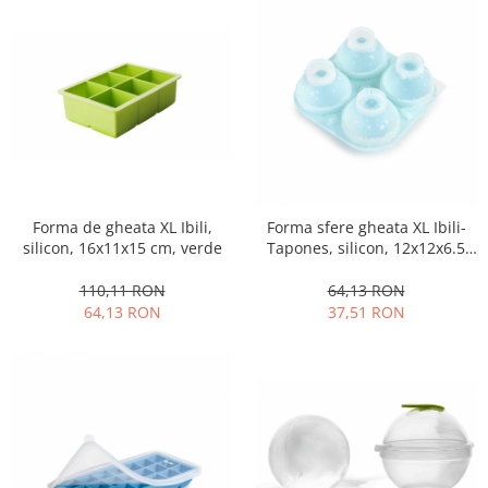
Obiecte mobilier
Accesorii mobilier
Dulapuri
Etajere
Rafturi
Ustensile pentru gatit
Ascutitori cutite
Cutite
Forma de gheata XL Ibili,
Forma sfere gheata XL Ibili-
Decojitoare fructe si legume
silicon, 16x11x15 cm, verde
Tapones, silicon, 12x12x6.5
Foarfece alimentare
cm, turcoaz
110,11 RON
64,13 RON
Mojare
64,13 RON
37,51 RON
Perii si bureti
Polonice, clesti, spatule, linguri
Prese, tocatoare si feliatoare
alimente
Razatori
Seturi ustensile bucatarie
Site