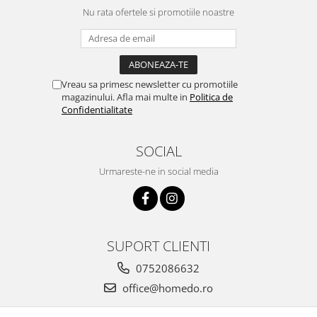
Nu rata ofertele si promotiile noastre
Ustensile cofetarie si patiserie
Ramekin
Tavi si forme prajituri
Aparate prajituri
Vreau sa primesc newsletter cu promotiile
Facalete
magazinului. Afla mai multe in
Politica de
Confidentialitate
Forme briose
Lumanari tort
SOCIAL
Ornare, insiropare si decorare
prajituri
Urmareste-ne in social media
Portionatoare si feliatoare
Posuri si duiuri
Raclete patiserie
Suporturi prajituri
SUPORT CLIENTI
Tavi detasabile
0752086632
Tavi si forme fursecuri
office@homedo.ro
Ustensile antiaderente
Ustensile de masura