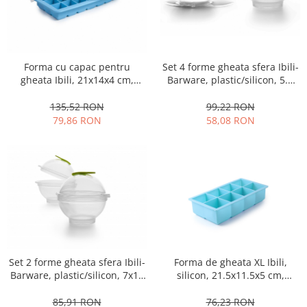
Strecuratori
Tocatoare de bucatarie
Adaptor plita
Set 4 forme gheata sfera Ibili-
Forma cu capac pentru
Aprinzatoare aragaz
Barware, plastic/silicon, 5.5
gheata Ibili, 21x14x4 cm,
Arzatoare
cm, transparent
albastru/transparent
Cantare de bucatarie
99,22 RON
135,52 RON
58,08 RON
79,86 RON
Dispesere detergent
Mixere
Odorizant frigider
Pensule bucatarie
Prosoape bucatarie
Seturi cutite
Ustensile de masurat
Ustensile fragezire carne
Forma de gheata XL Ibili,
Set 2 forme gheata sfera Ibili-
Ustensile gatire la aburi
silicon, 21.5x11.5x5 cm,
Barware, plastic/silicon, 7x11
Vase pentru gatit
albastru
cm, transparent
76,23 RON
85,91 RON
Capace pentru vase