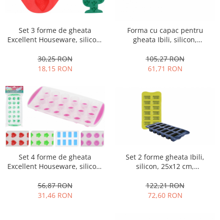
Fructiere si cosuri
Rafturi
Ceasuri decorative
Rucsacuri
Naproane si capace acoperire
Suporturi
Covorase intrare
alimente
Set 3 forme de gheata
Forma cu capac pentru
Suporturi si rame fotografii
Oliviere si solnite
Excellent Houseware, silicon,
gheata Ibili, silicon,
Odorizante
multicolor
albastru/transparent
Platouri servire
30,25 RON
105,27 RON
Odorizante auto
Suporturi oale
18,15 RON
61,71 RON
Odorizante camera
Tavi servire
Seturi desen
Seturi servire tapas
Sosiere
Suport servetele
Depozitare alimente
Caserole
Cutii Alimentare
Set 2 forme gheata Ibili,
Set 4 forme de gheata
silicon, 25x12 cm,
Excellent Houseware, silicon,
Cutii pentru paine
albastru/verde
24x11x2.5 cm, multicolor
Recipiente si borcane
122,21 RON
56,87 RON
Organizatoare frigider
72,60 RON
31,46 RON
Recipiente condimente