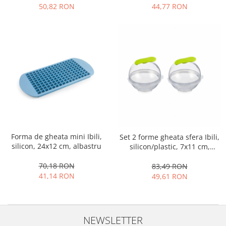
44,77 RON
50,82 RON
Oale si cratite
Tavi copt
Tigai
Vesela si tacamuri
Boluri
Farfurii
Scurgatoare vase
Seturi de tacamuri
Suporturi pentru tacamuri
Cani
Forma de gheata mini Ibili,
Set 2 forme gheata sfera Ibili,
Cesti
silicon, 24x12 cm, albastru
silicon/plastic, 7x11 cm,
transparent/verde
Pahare
70,18 RON
83,49 RON
Scrumiere
41,14 RON
49,61 RON
Seturi vesela
Suporturi farfurii
Suporturi pahare, cesti, cani
NEWSLETTER
Untiere