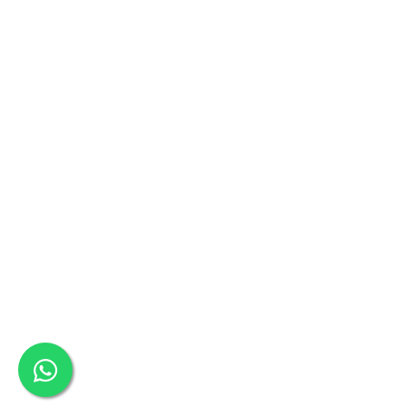
Oale si cratite
Tavi copt
Tigai
Vesela si tacamuri
Boluri
Farfurii
Scurgatoare vase
Seturi de tacamuri
Suporturi pentru tacamuri
Cani
Cesti
Pahare
Scrumiere
Seturi vesela
Suporturi farfurii
Suporturi pahare, cesti, cani
Untiere