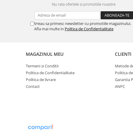
Nu rata ofertele si promotiile noastre
Strecuratori
Tocatoare de bucatarie
Adaptor plita
Vreau sa primesc newsletter cu promotiile magazinului.
Afla mai multe in
Politica de Confidentialitate
Aprinzatoare aragaz
Arzatoare
Cantare de bucatarie
Dispesere detergent
MAGAZINUL MEU
CLIENTI
Mixere
Termeni si Conditii
Metode de
Odorizant frigider
Politica de Confidentialitate
Politica d
Pensule bucatarie
Politica de livrare
Garantia 
Prosoape bucatarie
Contact
ANPC
Seturi cutite
Ustensile de masurat
Ustensile fragezire carne
Ustensile gatire la aburi
Vase pentru gatit
Capace pentru vase