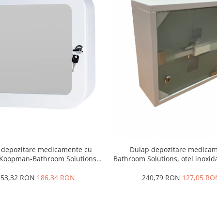
 depozitare medicamente cu
Dulap depozitare medica
 Koopman-Bathroom Solutions,
Bathroom Solutions, otel inoxida
oxidabil/sticla, 32x32x11.5 cm
30x12x30 cm, alb
353,32 RON
186,34 RON
240,79 RON
127,05 RO