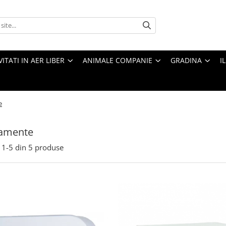
VITATI IN AER LIBER
ANIMALE COMPANIE
GRADINA
I
e
amente
1-
5
din
5
produse