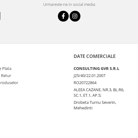
Urmareste-ne in social media
DATE COMERCIALE
 Plata
CONSULTING GVR S.R.L
e Retur
J25/40/22.01.2007
Produselor
RO20722864
ALEEA CAZANE, NR.3, BL.R6,
SC.1, ET.1, AP.5;
Drobeta Turnu Severin,
Mehedinti