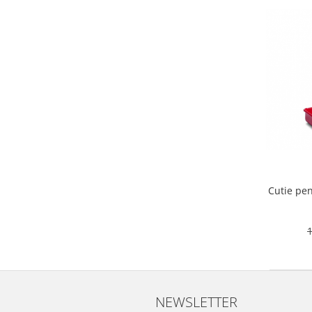
Obiecte mobilier
Accesorii mobilier
Dulapuri
Etajere
Rafturi
Ustensile pentru gatit
Ascutitori cutite
Cutite
Decojitoare fructe si legume
Foarfece alimentare
Mojare
Cutie pe
Perii si bureti
Polonice, clesti, spatule, linguri
Prese, tocatoare si feliatoare
alimente
Razatori
Seturi ustensile bucatarie
NEWSLETTER
Site