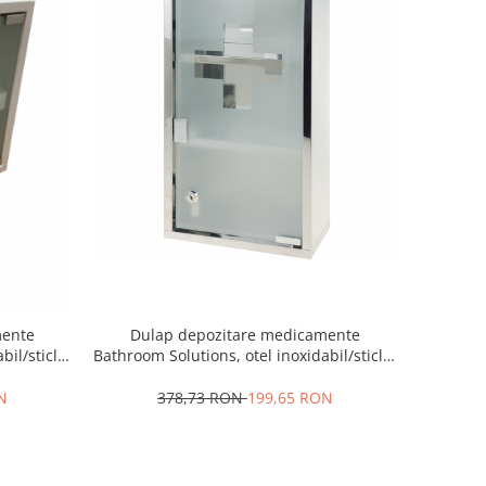
mente
Dulap depozitare medicamente
bil/sticla,
Bathroom Solutions, otel inoxidabil/sticla,
25x12x48 cm, argintiu
N
378,73 RON
199,65 RON