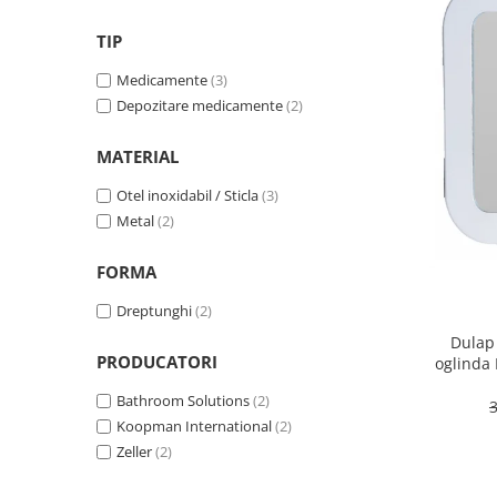
Fructiere si cosuri
Rafturi
Ceasuri decorative
Rucsacuri
Naproane si capace acoperire
Suporturi
TIP
Covorase intrare
alimente
Suporturi si rame fotografii
Medicamente
(3)
Oliviere si solnite
Odorizante
Depozitare medicamente
(2)
Platouri servire
Odorizante auto
Suporturi oale
MATERIAL
Odorizante camera
Tavi servire
Seturi desen
Otel inoxidabil / Sticla
(3)
Seturi servire tapas
Metal
(2)
Sosiere
Suport servetele
FORMA
Depozitare alimente
Dreptunghi
(2)
Caserole
Dulap
Cutii Alimentare
PRODUCATORI
oglinda
Cutii pentru paine
otel in
Bathroom Solutions
(2)
Recipiente si borcane
Koopman International
(2)
Organizatoare frigider
Zeller
(2)
Recipiente condimente