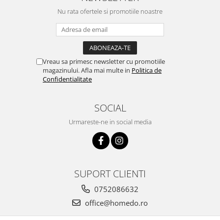
Nu rata ofertele si promotiile noastre
Strecuratori
Tocatoare de bucatarie
Adaptor plita
Aprinzatoare aragaz
Vreau sa primesc newsletter cu promotiile
Arzatoare
magazinului. Afla mai multe in
Politica de
Cantare de bucatarie
Confidentialitate
Dispesere detergent
Mixere
SOCIAL
Odorizant frigider
Urmareste-ne in social media
Pensule bucatarie
Prosoape bucatarie
Seturi cutite
Ustensile de masurat
SUPORT CLIENTI
Ustensile fragezire carne
0752086632
Ustensile gatire la aburi
office@homedo.ro
Vase pentru gatit
Capace pentru vase