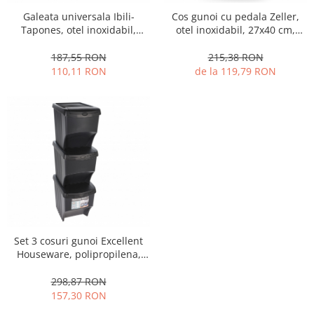
Galeata universala Ibili-
Cos gunoi cu pedala Zeller,
Tapones, otel inoxidabil,
otel inoxidabil, 27x40 cm,
20x20 cm, argintiu
argintiu/negru
187,55 RON
215,38 RON
110,11 RON
de la 119,79 RON
Set 3 cosuri gunoi Excellent
Houseware, polipropilena,
37x28x33 cm, 21.7 l, negru
298,87 RON
157,30 RON