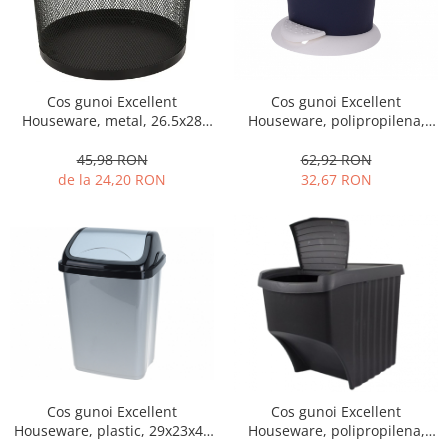
Fructiere si cosuri
Rafturi
Ceasuri decorative
Rucsacuri
Naproane si capace acoperire
Suporturi
Covorase intrare
alimente
Suporturi si rame fotografii
Oliviere si solnite
Odorizante
Cos gunoi Excellent
Cos gunoi Excellent
Platouri servire
Houseware, polipropilena,
Houseware, metal, 26.5x28
Odorizante auto
Suporturi oale
21x30 cm, 6 l, albastru
cm, negru
Odorizante camera
Tavi servire
62,92 RON
45,98 RON
Seturi desen
32,67 RON
de la 24,20 RON
Seturi servire tapas
Sosiere
Suport servetele
Depozitare alimente
Caserole
Cutii Alimentare
Cutii pentru paine
Recipiente si borcane
Organizatoare frigider
Cos gunoi Excellent
Cos gunoi Excellent
Recipiente condimente
Houseware, plastic, 29x23x44
Houseware, polipropilena,