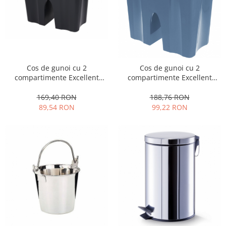
Cos de gunoi cu 2
Cos de gunoi cu 2
compartimente Excellent
compartimente Excellent
Houseware, plastic, 50x30x55
Houseware, plastic, 50x30x55
cm, 2x25 l, negru/alb
cm, albastru
169,40 RON
188,76 RON
89,54 RON
99,22 RON