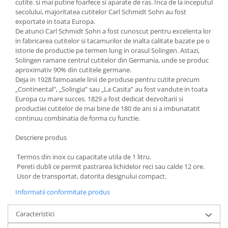
cutite. si mai putine foarfece si aparate de ras. Inca de la inceputul
Ustensile cofetarie si patiserie
secolului, majoritatea cutitelor Carl Schmidt Sohn au fost
exportate in toata Europa.
Ramekin
De atunci Carl Schmidt Sohn a fost cunoscut pentru excelenta lor
Tavi si forme prajituri
in fabricarea cutitelor si tacamurilor de inalta calitate bazate pe o
istorie de productie pe termen lung in orasul Solingen. Astazi,
Aparate prajituri
Solingen ramane centrul cutitelor din Germania, unde se produc
Facalete
aproximativ 90% din cutitele germane.
Deja in 1928 faimoasele linii de produse pentru cutite precum
Forme briose
„Continental”, „Solingia” sau „La Casita” au fost vandute in toata
Lumanari tort
Europa cu mare succes. 1829 a fost dedicat dezvoltarii si
Ornare, insiropare si decorare
productiei cutitelor de mai bine de 180 de ani si a imbunatatit
prajituri
continuu combinatia de forma cu functie.
Portionatoare si feliatoare
Descriere produs
Posuri si duiuri
Raclete patiserie
Termos din inox cu capacitate utila de 1 litru.
Pereti dubli ce permit pastrarea lichidelor reci sau calde 12 ore.
Suporturi prajituri
Usor de transportat, datorita designului compact.
Tavi detasabile
Informatii conformitate produs
Tavi si forme fursecuri
Ustensile antiaderente
Caracteristici
Ustensile de masura