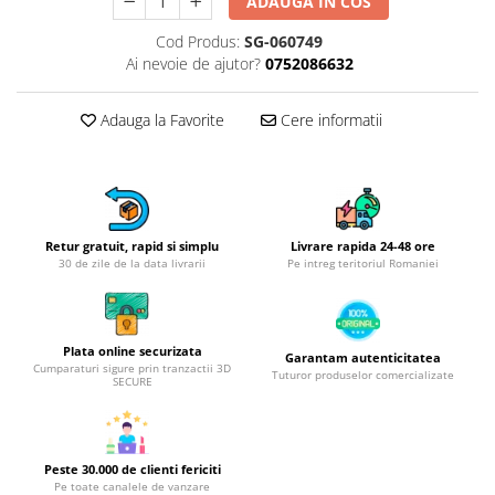
Obiecte mobilier
ADAUGA IN COS
Accesorii mobilier
Cod Produs:
SG-060749
Dulapuri
Ai nevoie de ajutor?
0752086632
Etajere
Adauga la Favorite
Cere informatii
Rafturi
Ustensile pentru gatit
Ascutitori cutite
Cutite
Decojitoare fructe si legume
Retur gratuit, rapid si simplu
Livrare rapida 24-48 ore
30 de zile de la data livrarii
Pe intreg teritoriul Romaniei
Foarfece alimentare
Mojare
Perii si bureti
Plata online securizata
Polonice, clesti, spatule, linguri
Garantam autenticitatea
Cumparaturi sigure prin tranzactii 3D
Tuturor produselor comercializate
SECURE
Prese, tocatoare si feliatoare
alimente
Razatori
Seturi ustensile bucatarie
Peste 30.000 de clienti fericiti
Pe toate canalele de vanzare
Site