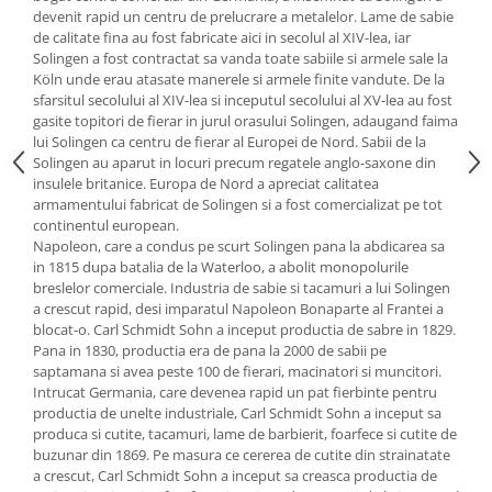
devenit rapid un centru de prelucrare a metalelor. Lame de sabie
Oale si cratite
de calitate fina au fost fabricate aici in secolul al XIV-lea, iar
Tavi copt
Solingen a fost contractat sa vanda toate sabiile si armele sale la
Köln unde erau atasate manerele si armele finite vandute. De la
Tigai
sfarsitul secolului al XIV-lea si inceputul secolului al XV-lea au fost
Vesela si tacamuri
gasite topitori de fierar in jurul orasului Solingen, adaugand faima
lui Solingen ca centru de fierar al Europei de Nord. Sabii de la
Boluri
Solingen au aparut in locuri precum regatele anglo-saxone din
Farfurii
insulele britanice. Europa de Nord a apreciat calitatea
Scurgatoare vase
armamentului fabricat de Solingen si a fost comercializat pe tot
continentul european.
Seturi de tacamuri
Napoleon, care a condus pe scurt Solingen pana la abdicarea sa
Suporturi pentru tacamuri
in 1815 dupa batalia de la Waterloo, a abolit monopolurile
Cani
breslelor comerciale. Industria de sabie si tacamuri a lui Solingen
a crescut rapid, desi imparatul Napoleon Bonaparte al Frantei a
Cesti
blocat-o. Carl Schmidt Sohn a inceput productia de sabre in 1829.
Pahare
Pana in 1830, productia era de pana la 2000 de sabii pe
saptamana si avea peste 100 de fierari, macinatori si muncitori.
Scrumiere
Intrucat Germania, care devenea rapid un pat fierbinte pentru
Seturi vesela
productia de unelte industriale, Carl Schmidt Sohn a inceput sa
Suporturi farfurii
produca si cutite, tacamuri, lame de barbierit, foarfece si cutite de
buzunar din 1869. Pe masura ce cererea de cutite din strainatate
Suporturi pahare, cesti, cani
a crescut, Carl Schmidt Sohn a inceput sa creasca productia de
Untiere