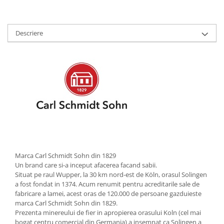
Strecuratori
Tocatoare de bucatarie
Descriere
Adaptor plita
Aprinzatoare aragaz
Arzatoare
Cantare de bucatarie
Dispesere detergent
Mixere
Odorizant frigider
Pensule bucatarie
Prosoape bucatarie
Seturi cutite
Marca Carl Schmidt Sohn din 1829
Un brand care si-a inceput afacerea facand sabii.
Ustensile de masurat
Situat pe raul Wupper, la 30 km nord-est de Köln, orasul Solingen
Ustensile fragezire carne
a fost fondat in 1374. Acum renumit pentru acreditarile sale de
fabricare a lamei, acest oras de 120.000 de persoane gazduieste
Ustensile gatire la aburi
marca Carl Schmidt Sohn din 1829.
Vase pentru gatit
Prezenta minereului de fier in apropierea orasului Koln (cel mai
bogat centru comercial din Germania) a insemnat ca Solingen a
Capace pentru vase