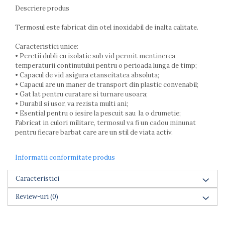
Lumanari tort
Descriere produs
Ornare, insiropare si decorare
prajituri
Termosul este fabricat din otel inoxidabil de inalta calitate.
Portionatoare si feliatoare
Caracteristici unice:
Posuri si duiuri
• Peretii dubli cu izolatie sub vid permit mentinerea
Raclete patiserie
temperaturii continutului pentru o perioada lunga de timp;
Suporturi prajituri
• Capacul de vid asigura etanseitatea absoluta;
Tavi detasabile
• Capacul are un maner de transport din plastic convenabil;
• Gat lat pentru curatare si turnare usoara;
Tavi si forme fursecuri
• Durabil si usor, va rezista multi ani;
Ustensile antiaderente
• Esential pentru o iesire la pescuit sau la o drumetie;
Ustensile de masura
Fabricat in culori militare, termosul va fi un cadou minunat
pentru fiecare barbat care are un stil de viata activ.
Informatii conformitate produs
Caracteristici
Review-uri
(0)