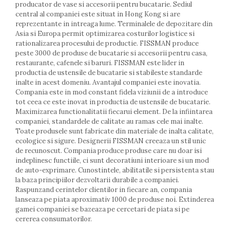
producator de vase si accesorii pentru bucatarie. Sediul
Farfurii
central al companiei este situat in Hong Kong si are
Scurgatoare vase
reprezentante in intreaga lume. Terminalele de depozitare din
Seturi de tacamuri
Asia si Europa permit optimizarea costurilor logistice si
rationalizarea procesului de productie. FISSMAN produce
Suporturi pentru tacamuri
peste 3000 de produse de bucatarie si accesorii pentru casa,
Cani
restaurante, cafenele si baruri. FISSMAN este lider in
Cesti
productia de ustensile de bucatarie si stabileste standarde
Pahare
inalte in acest domeniu. Avantajul companiei este inovatia.
Compania este in mod constant fidela viziunii de a introduce
Scrumiere
tot ceea ce este inovat in productia de ustensile de bucatarie.
Seturi vesela
Maximizarea functionalitatii fiecarui element. De la infiintarea
Suporturi farfurii
companiei, standardele de calitate au ramas cele mai inalte.
Suporturi pahare, cesti, cani
Toate produsele sunt fabricate din materiale de inalta calitate,
ecologice si sigure. Designerii FISSMAN creeaza un stil unic
Untiere
de recunoscut. Compania produce produse care nu doar isi
Ustensile cofetarie si patiserie
indeplinesc functiile, ci sunt decoratiuni interioare si un mod
de auto-exprimare. Cunostintele, abilitatile si persistenta stau
Ramekin
la baza principiilor dezvoltarii durabile a companiei.
Tavi si forme prajituri
Raspunzand cerintelor clientilor in fiecare an, compania
Aparate prajituri
lanseaza pe piata aproximativ 1000 de produse noi. Extinderea
Facalete
gamei companiei se bazeaza pe cercetari de piata si pe
cererea consumatorilor.
Forme briose