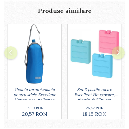
Produse similare
Geanta termoizolanta
Set 3 pastile racire
pentru sticle Excellent
Excellent Houseware,
Houseware, poliester,
plastic, 8x7.5x1 cm,
12x32 cm, 1.5 l, albastru
multicolor
36,30 RON
26,62 RON
20,57 RON
18,15 RON