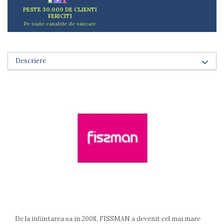
Arzatoare
PESTE 30.000 DE CLIENTI
FERICITI
Cantare de bucatarie
Pe toate canalele de vanzare
Dispesere detergent
Mixere
Odorizant frigider
Descriere
Pensule bucatarie
Prosoape bucatarie
Seturi cutite
Ustensile de masurat
Ustensile fragezire carne
Ustensile gatire la aburi
Vase pentru gatit
Capace pentru vase
Oale si cratite
Tavi copt
Tigai
Vesela si tacamuri
De la infiintarea sa in 2008, FISSMAN a devenit cel mai mare
Boluri