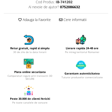
Obiecte mobilier
Cod Produs:
IB-741202
Ai nevoie de ajutor?
0752086632
Accesorii mobilier
Dulapuri
Adauga la Favorite
Cere informatii
Etajere
Rafturi
Ustensile pentru gatit
Ascutitori cutite
Cutite
Retur gratuit, rapid si simplu
Livrare rapida 24-48 ore
30 de zile de la data livrarii
Pe intreg teritoriul Romaniei
Decojitoare fructe si legume
Foarfece alimentare
Mojare
Plata online securizata
Garantam autenticitatea
Perii si bureti
Cumparaturi sigure prin tranzactii 3D
Tuturor produselor comercializate
SECURE
Polonice, clesti, spatule, linguri
Prese, tocatoare si feliatoare
alimente
Razatori
Peste 30.000 de clienti fericiti
Pe toate canalele de vanzare
Seturi ustensile bucatarie
Site