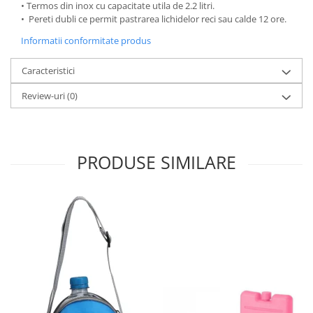
• Termos din inox cu capacitate utila de 2.2 litri.
Oale si cratite
• Pereti dubli ce permit pastrarea lichidelor reci sau calde 12 ore.
Tavi copt
Informatii conformitate produs
Tigai
Caracteristici
Vesela si tacamuri
Boluri
Review-uri
(0)
Farfurii
Scurgatoare vase
Seturi de tacamuri
PRODUSE SIMILARE
Suporturi pentru tacamuri
Cani
Cesti
Pahare
Scrumiere
Seturi vesela
Suporturi farfurii
Suporturi pahare, cesti, cani
Untiere