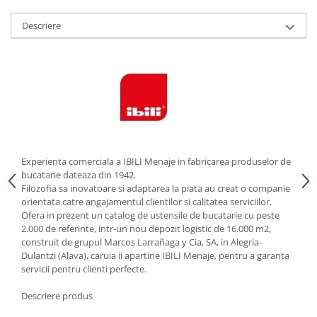
Strecuratori
Descriere
Tocatoare de bucatarie
Adaptor plita
Aprinzatoare aragaz
Arzatoare
Cantare de bucatarie
Dispesere detergent
Mixere
Experienta comerciala a IBILI Menaje in fabricarea produselor de
Odorizant frigider
bucatarie dateaza din 1942.
Pensule bucatarie
Filozofia sa inovatoare si adaptarea la piata au creat o companie
Prosoape bucatarie
orientata catre angajamentul clientilor si calitatea serviciilor.
Ofera in prezent un catalog de ustensile de bucatarie cu peste
Seturi cutite
2.000 de referinte, intr-un nou depozit logistic de 16.000 m2,
Ustensile de masurat
construit de grupul Marcos Larrañaga y Cia, SA, in Alegria-
Dulantzi (Alava), caruia ii apartine IBILI Menaje, pentru a garanta
Ustensile fragezire carne
servicii pentru clienti perfecte.
Ustensile gatire la aburi
Vase pentru gatit
Descriere produs
Capace pentru vase