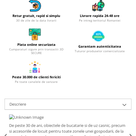
Obiecte mobilier
Accesorii mobilier
Retur gratuit, rapid si simplu
Livrare rapida 24-48 ore
Dulapuri
30 de zile de la data livrarii
Pe intreg teritoriul Romaniei
Etajere
Rafturi
Ustensile pentru gatit
Plata online securizata
Garantam autenticitatea
Cumparaturi sigure prin tranzactii 3D
Ascutitori cutite
Tuturor produselor comercializate
SECURE
Cutite
Decojitoare fructe si legume
Foarfece alimentare
Peste 30.000 de clienti fericiti
Mojare
Pe toate canalele de vanzare
Perii si bureti
Polonice, clesti, spatule, linguri
Descriere
Prese, tocatoare si feliatoare
alimente
Razatori
De peste 30 de ani, obiectele de bucatarie si de uz casnic, precum
Seturi ustensile bucatarie
si accesoriile de locuit pentru toate zonele unei gospodarii, de la
Site