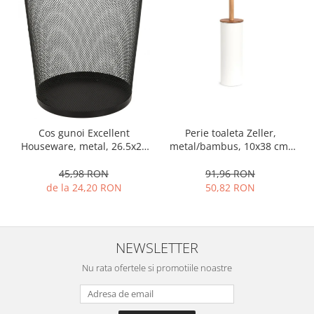
Oale si cratite
Tavi copt
Tigai
Vesela si tacamuri
Boluri
Farfurii
Scurgatoare vase
Cos gunoi Excellent
Perie toaleta Zeller,
Houseware, metal, 26.5x28
metal/bambus, 10x38 cm,
Seturi de tacamuri
cm, negru
alb
Suporturi pentru tacamuri
45,98 RON
91,96 RON
Cani
de la 24,20 RON
50,82 RON
Cesti
Pahare
Scrumiere
NEWSLETTER
Seturi vesela
Nu rata ofertele si promotiile noastre
Suporturi farfurii
Suporturi pahare, cesti, cani
Untiere