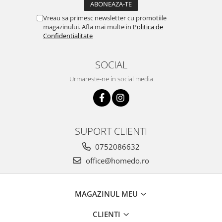
Ustensile cofetarie si patiserie
Vreau sa primesc newsletter cu promotiile
Ramekin
magazinului. Afla mai multe in
Politica de
Confidentialitate
Tavi si forme prajituri
Aparate prajituri
SOCIAL
Facalete
Forme briose
Urmareste-ne in social media
Lumanari tort
Ornare, insiropare si decorare
prajituri
Portionatoare si feliatoare
SUPORT CLIENTI
Posuri si duiuri
0752086632
Raclete patiserie
office@homedo.ro
Suporturi prajituri
Tavi detasabile
Tavi si forme fursecuri
MAGAZINUL MEU
Ustensile antiaderente
CLIENTI
Ustensile de masura