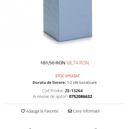
Fructiere si cosuri
Rafturi
Ceasuri decorative
Rucsacuri
Naproane si capace acoperire
Suporturi
Covorase intrare
alimente
Suporturi si rame fotografii
Oliviere si solnite
Odorizante
Platouri servire
Odorizante auto
Suporturi oale
Odorizante camera
Tavi servire
Seturi desen
Seturi servire tapas
Sosiere
181,50 RON
68,74 RON
Suport servetele
Depozitare alimente
STOC EPUIZAT
Durata de livrare:
1-2 zile lucratoare
Caserole
Cod Produs:
ZE-13264
Cutii Alimentare
Ai nevoie de ajutor?
0752086632
Cutii pentru paine
Recipiente si borcane
Adauga la Favorite
Cere informatii
Organizatoare frigider
Recipiente condimente