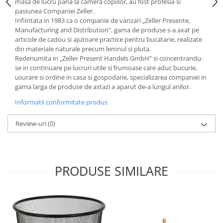
masa de lucru pana la camera copiilor, au fost profesia si
pasiunea Companiei Zeller.
Strecuratori
Infiintata in 1983 ca o companie de vanzari „Zeller Presente,
Tocatoare de bucatarie
Manufacturing and Distribution”, gama de produse s-a axat pe
Adaptor plita
articole de cadou si ajutoare practice pentru bucatarie, realizate
din materiale naturale precum lemnul si pluta.
Aprinzatoare aragaz
Redenumita in „Zeller Present Handels GmbH” si concentrandu-
Arzatoare
se in continuare pe lucruri utile si frumoase care aduc bucurie,
Cantare de bucatarie
usurare si ordine in casa si gospodarie, specializarea companiei in
gama larga de produse de astazi a aparut de-a lungul anilor.
Dispesere detergent
Informatii conformitate produs
Mixere
Odorizant frigider
Review-uri
(0)
Pensule bucatarie
Prosoape bucatarie
Seturi cutite
PRODUSE SIMILARE
Ustensile de masurat
Ustensile fragezire carne
Ustensile gatire la aburi
Vase pentru gatit
Capace pentru vase