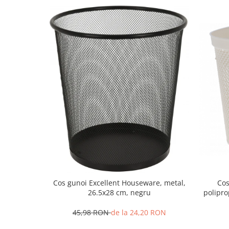
Strecuratori
Tocatoare de bucatarie
Adaptor plita
Aprinzatoare aragaz
Arzatoare
Cantare de bucatarie
Dispesere detergent
Mixere
Odorizant frigider
Pensule bucatarie
Prosoape bucatarie
Seturi cutite
Ustensile de masurat
Cos
Cos gunoi Excellent Houseware, metal,
Ustensile fragezire carne
polipro
26.5x28 cm, negru
Ustensile gatire la aburi
Vase pentru gatit
45,98 RON
de la 24,20 RON
Capace pentru vase