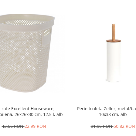
 rufe Excellent Houseware,
Perie toaleta Zeller, metal/
pilena, 26x26x30 cm, 12.5 l, alb
10x38 cm, alb
43,56 RON
22,99 RON
91,96 RON
50,82 RON