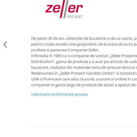
Obiecte mobilier
Accesorii mobilier
Dulapuri
Etajere
Rafturi
De peste 30 de ani, obiectele de bucatarie si de uz casnic, p
Ustensile pentru gatit
pentru toate zonele unei gospodarii, de la masa de lucru pa
profesia si pasiunea Companiei Zeller.
Ascutitori cutite
Infiintata in 1983 ca o companie de vanzari „Zeller Presen
Cutite
Distribution”, gama de produse s-a axat pe articole de cad
Decojitoare fructe si legume
bucatarie, realizate din materiale naturale precum lemnul s
Redenumita in „Zeller Present Handels GmbH” si concentra
Foarfece alimentare
utile si frumoase care aduc bucurie, usurare si ordine in ca
Mojare
companiei in gama larga de produse de astazi a aparut de-a
Perii si bureti
Informatii conformitate produs
Polonice, clesti, spatule, linguri
Prese, tocatoare si feliatoare
alimente
Razatori
Seturi ustensile bucatarie
Site