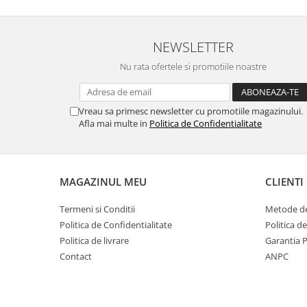
Oale si cratite
Tavi copt
NEWSLETTER
Tigai
Nu rata ofertele si promotiile noastre
Vesela si tacamuri
Boluri
Farfurii
Vreau sa primesc newsletter cu promotiile magazinului.
Afla mai multe in
Politica de Confidentialitate
Scurgatoare vase
Seturi de tacamuri
Suporturi pentru tacamuri
Cani
MAGAZINUL MEU
CLIENTI
Cesti
Termeni si Conditii
Metode de
Pahare
Politica de Confidentialitate
Politica d
Scrumiere
Politica de livrare
Garantia 
Seturi vesela
Contact
ANPC
Suporturi farfurii
Suporturi pahare, cesti, cani
Untiere