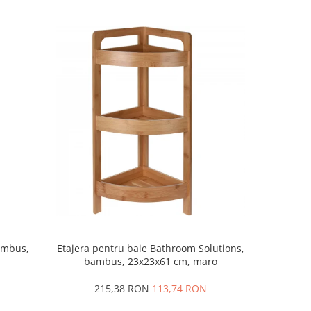
bambus,
Etajera pentru baie Bathroom Solutions,
Cos de 
bambus, 23x23x61 cm, maro
polipropil
215,38 RON
113,74 RON
1