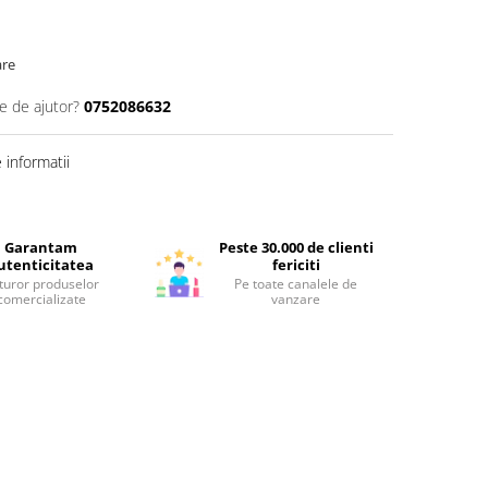
are
e de ajutor?
0752086632
informatii
Garantam
Peste 30.000 de clienti
utenticitatea
fericiti
turor produselor
Pe toate canalele de
comercializate
vanzare