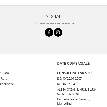
SOCIAL
Urmareste-ne in social media
DATE COMERCIALE
 Plata
CONSULTING GVR S.R.L
e Retur
J25/40/22.01.2007
Produselor
RO20722864
ALEEA CAZANE, NR.3, BL.R6,
SC.1, ET.1, AP.5;
Drobeta Turnu Severin,
Mehedinti