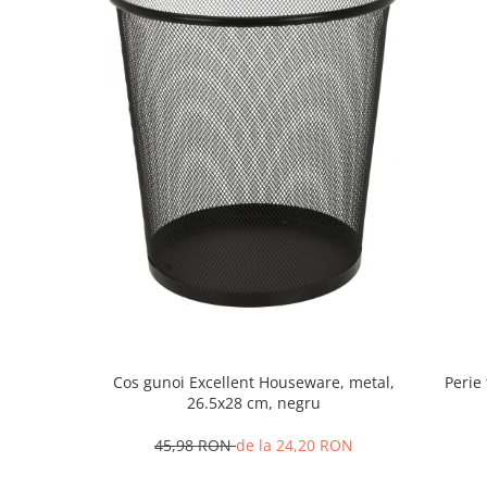
Strecuratori
Tocatoare de bucatarie
Adaptor plita
Aprinzatoare aragaz
Arzatoare
Cantare de bucatarie
Dispesere detergent
Mixere
Odorizant frigider
Pensule bucatarie
Prosoape bucatarie
Seturi cutite
Ustensile de masurat
Cos gunoi Excellent Houseware, metal,
Perie
Ustensile fragezire carne
26.5x28 cm, negru
Ustensile gatire la aburi
45,98 RON
de la 24,20 RON
Vase pentru gatit
Capace pentru vase