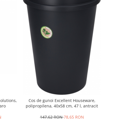
olutions,
Cos de gunoi Excellent Houseware,
Cos r
aro
polipropilena, 40x58 cm, 47 l, antracit
polipropil
N
147,62 RON
78,65 RON
4