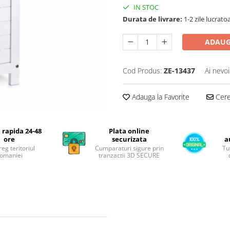
IN STOC
Durata de livrare:
1-2 zile lucrato
ADAUG
Cod Produs:
ZE-13437
Ai nevoi
Adauga la Favorite
Cere 
 rapida 24-48
Plata online
ore
securizata
a
reg teritoriul
Cumparaturi sigure prin
Tu
omaniei
tranzactii 3D SECURE