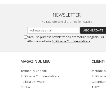
Oale si cratite
Tavi copt
NEWSLETTER
Tigai
Nu rata ofertele si promotiile noastre
Vesela si tacamuri
Boluri
Vreau sa primesc newsletter cu promotiile magazinului.
Farfurii
Afla mai multe in
Politica de Confidentialitate
Scurgatoare vase
Seturi de tacamuri
Suporturi pentru tacamuri
MAGAZINUL MEU
CLIENTI
Cani
Cesti
Termeni si Conditii
Metode de
Pahare
Politica de Confidentialitate
Politica d
Scrumiere
Politica de livrare
Garantia 
Seturi vesela
Contact
ANPC
Suporturi farfurii
Suporturi pahare, cesti, cani
Untiere