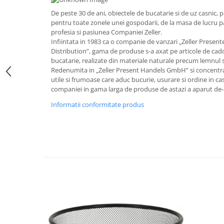
Obiecte mobilier
De peste 30 de ani, obiectele de bucatarie si de uz casnic, p
Accesorii mobilier
pentru toate zonele unei gospodarii, de la masa de lucru pa
Dulapuri
profesia si pasiunea Companiei Zeller.
Infiintata in 1983 ca o companie de vanzari „Zeller Presen
Etajere
Distribution”, gama de produse s-a axat pe articole de cad
Rafturi
bucatarie, realizate din materiale naturale precum lemnul s
Ustensile pentru gatit
Redenumita in „Zeller Present Handels GmbH” si concentra
utile si frumoase care aduc bucurie, usurare si ordine in ca
Ascutitori cutite
companiei in gama larga de produse de astazi a aparut de-a
Cutite
Informatii conformitate produs
Decojitoare fructe si legume
Foarfece alimentare
Mojare
Perii si bureti
Polonice, clesti, spatule, linguri
Prese, tocatoare si feliatoare
alimente
Razatori
Seturi ustensile bucatarie
Site