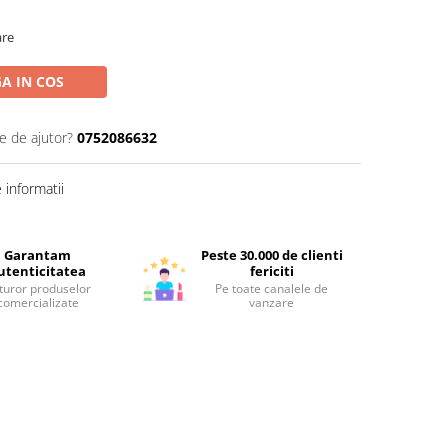
are
A IN COS
e de ajutor?
0752086632
informatii
Garantam
Peste 30.000 de clienti
utenticitatea
fericiti
turor produselor
Pe toate canalele de
comercializate
vanzare