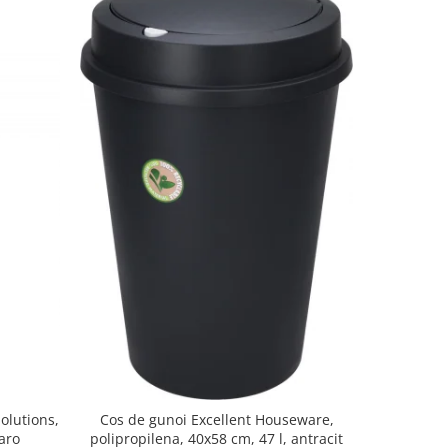
olutions,
Cos de gunoi Excellent Houseware,
Cos r
aro
polipropilena, 40x58 cm, 47 l, antracit
polipropil