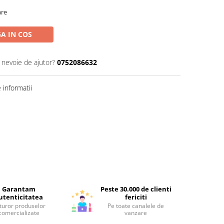
are
A IN COS
i nevoie de ajutor?
0752086632
informatii
Garantam
Peste 30.000 de clienti
utenticitatea
fericiti
turor produselor
Pe toate canalele de
comercializate
vanzare