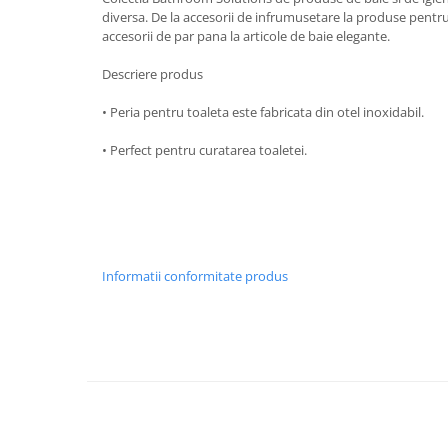
diversa. De la accesorii de infrumusetare la produse pentru ing
Strecuratori
accesorii de par pana la articole de baie elegante.
Tocatoare de bucatarie
Descriere produs
Adaptor plita
Aprinzatoare aragaz
• Peria pentru toaleta este fabricata din otel inoxidabil.
Arzatoare
• Perfect pentru curatarea toaletei.
Cantare de bucatarie
Dispesere detergent
Mixere
Odorizant frigider
Pensule bucatarie
Informatii conformitate produs
Prosoape bucatarie
Seturi cutite
Ustensile de masurat
Ustensile fragezire carne
Ustensile gatire la aburi
Vase pentru gatit
Capace pentru vase