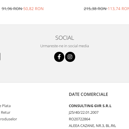
91,96 RON
50,82 RON
215,38 RON
113,74 RO
SOCIAL
Urmareste-ne in social media
DATE COMERCIALE
 Plata
CONSULTING GVR S.R.L
e Retur
J25/40/22.01.2007
Produselor
RO20722864
ALEEA CAZANE, NR.3, BL.R6,