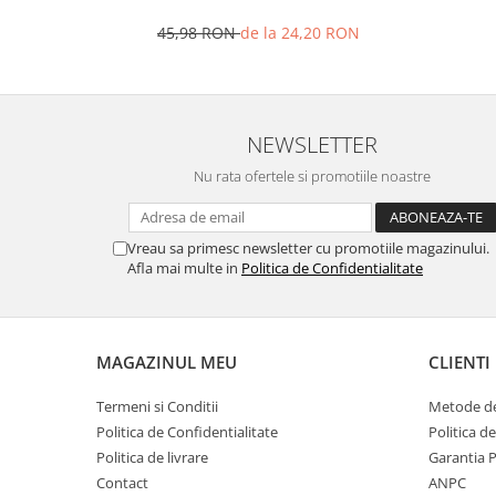
Ustensile cofetarie si patiserie
45,98 RON
de la 24,20 RON
Ramekin
Tavi si forme prajituri
Aparate prajituri
NEWSLETTER
Facalete
Forme briose
Nu rata ofertele si promotiile noastre
Lumanari tort
Ornare, insiropare si decorare
Vreau sa primesc newsletter cu promotiile magazinului.
prajituri
Afla mai multe in
Politica de Confidentialitate
Portionatoare si feliatoare
Posuri si duiuri
Raclete patiserie
MAGAZINUL MEU
CLIENTI
Suporturi prajituri
Tavi detasabile
Termeni si Conditii
Metode de
Tavi si forme fursecuri
Politica de Confidentialitate
Politica d
Ustensile antiaderente
Politica de livrare
Garantia 
Contact
ANPC
Ustensile de masura