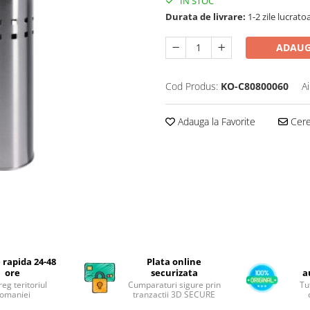
IN STOC
Durata de livrare:
1-2 zile lucrato
ADAUG
Cod Produs:
KO-C80800060
A
Adauga la Favorite
Cere 
 rapida 24-48
Plata online
ore
securizata
a
reg teritoriul
Cumparaturi sigure prin
Tu
omaniei
tranzactii 3D SECURE