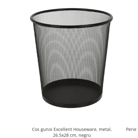
Oale si cratite
Tavi copt
Tigai
Vesela si tacamuri
Boluri
Farfurii
Scurgatoare vase
Seturi de tacamuri
Suporturi pentru tacamuri
Cani
Cesti
Pahare
Scrumiere
Seturi vesela
Suporturi farfurii
Suporturi pahare, cesti, cani
Cos gunoi Excellent Houseware, metal,
Perie
26.5x28 cm, negru
Untiere