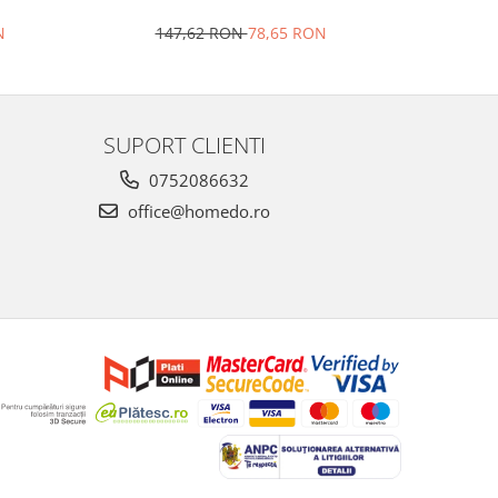
N
147,62 RON
78,65 RON
4
SUPORT CLIENTI
0752086632
office@homedo.ro