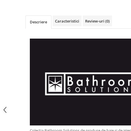
Obiecte mobilier
Accesorii mobilier
Dulapuri
Caracteristici
Review-uri
(0)
Descriere
Etajere
Rafturi
Ustensile pentru gatit
Ascutitori cutite
Cutite
Decojitoare fructe si legume
Foarfece alimentare
Mojare
Perii si bureti
Polonice, clesti, spatule, linguri
Prese, tocatoare si feliatoare
alimente
Razatori
Seturi ustensile bucatarie
Site
Colectia Bathroom Solutions de produse de baie si de igien