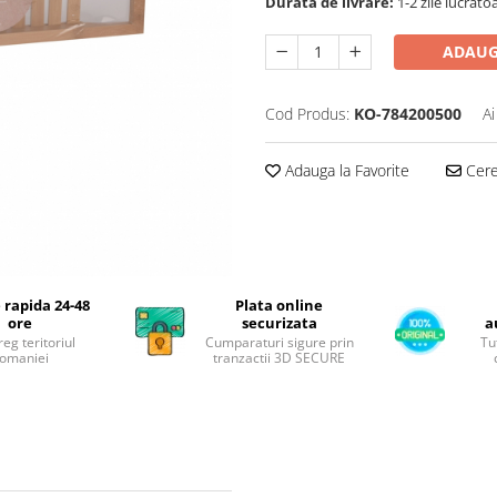
Durata de livrare:
1-2 zile lucrato
ADAUG
Cod Produs:
KO-784200500
Ai
Adauga la Favorite
Cere 
 rapida 24-48
Plata online
ore
securizata
a
reg teritoriul
Cumparaturi sigure prin
Tu
omaniei
tranzactii 3D SECURE