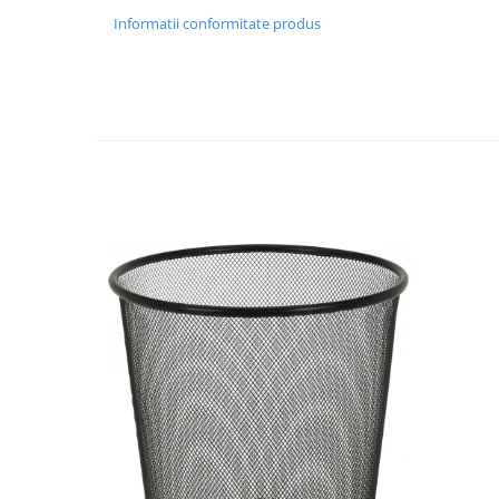
Informatii conformitate produs
Strecuratori
Tocatoare de bucatarie
Adaptor plita
Aprinzatoare aragaz
Arzatoare
Cantare de bucatarie
Dispesere detergent
Mixere
Odorizant frigider
Pensule bucatarie
Prosoape bucatarie
Seturi cutite
Ustensile de masurat
Ustensile fragezire carne
Ustensile gatire la aburi
Vase pentru gatit
Capace pentru vase