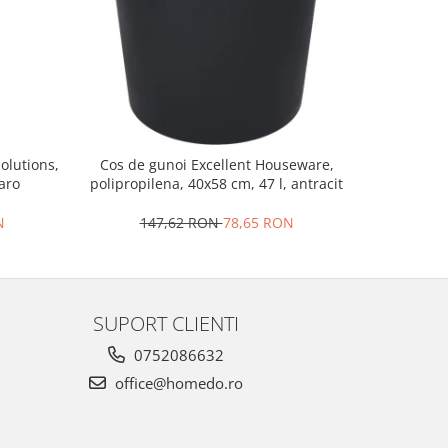
olutions,
Cos de gunoi Excellent Houseware,
Cos r
aro
polipropilena, 40x58 cm, 47 l, antracit
polipropil
N
147,62 RON
78,65 RON
4
SUPORT CLIENTI
0752086632
office@homedo.ro