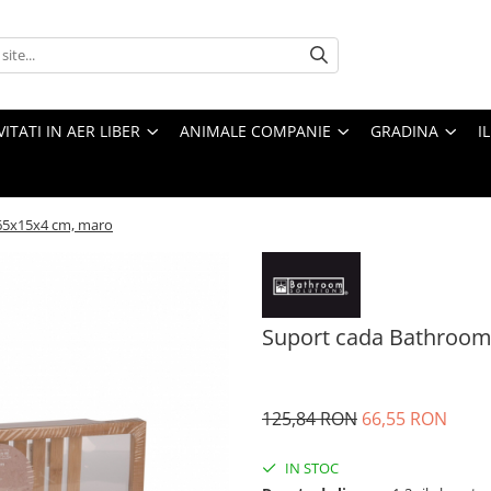
VITATI IN AER LIBER
ANIMALE COMPANIE
GRADINA
I
65x15x4 cm, maro
Suport cada Bathroom
125,84 RON
66,55 RON
IN STOC