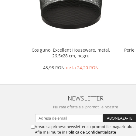
Oale si cratite
Tavi copt
Tigai
Vesela si tacamuri
Boluri
Farfurii
Cos gunoi Excellent Houseware, metal,
Perie
26.5x28 cm, negru
Scurgatoare vase
Seturi de tacamuri
45,98 RON
de la 24,20 RON
Suporturi pentru tacamuri
Cani
Cesti
Pahare
NEWSLETTER
Scrumiere
Nu rata ofertele si promotiile noastre
Seturi vesela
Suporturi farfurii
Vreau sa primesc newsletter cu promotiile magazinului.
Suporturi pahare, cesti, cani
Afla mai multe in
Politica de Confidentialitate
Untiere