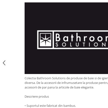
Obiecte mobilier
Accesorii mobilier
Dulapuri
Etajere
Rafturi
Ustensile pentru gatit
Ascutitori cutite
Cutite
Decojitoare fructe si legume
Foarfece alimentare
Mojare
Perii si bureti
Polonice, clesti, spatule, linguri
Colectia Bathroom Solutions de produse de baie si de igien
diversa. De la accesorii de infrumusetare la produse pentru ing
Prese, tocatoare si feliatoare
accesorii de par pana la articole de baie elegante.
alimente
Razatori
Descriere produs
Seturi ustensile bucatarie
• Suportul este fabricat din bambus.
Site