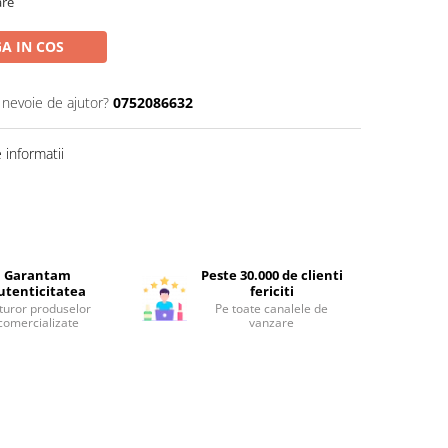
are
A IN COS
 nevoie de ajutor?
0752086632
informatii
Garantam
Peste 30.000 de clienti
utenticitatea
fericiti
turor produselor
Pe toate canalele de
comercializate
vanzare