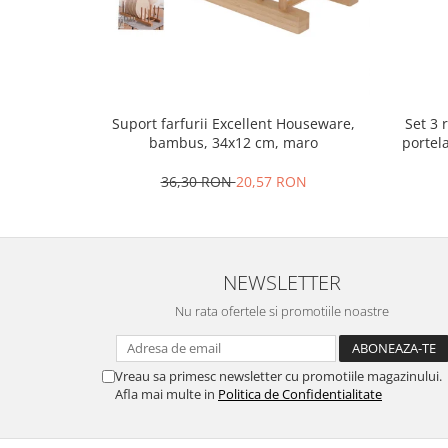
Oale si cratite
Tavi copt
Tigai
Vesela si tacamuri
Set 3 
Suport farfurii Excellent Houseware,
Boluri
portel
bambus, 34x12 cm, maro
Farfurii
36,30 RON
20,57 RON
Scurgatoare vase
Seturi de tacamuri
Suporturi pentru tacamuri
Cani
NEWSLETTER
Cesti
Nu rata ofertele si promotiile noastre
Pahare
Scrumiere
Seturi vesela
Vreau sa primesc newsletter cu promotiile magazinului.
Suporturi farfurii
Afla mai multe in
Politica de Confidentialitate
Suporturi pahare, cesti, cani
Untiere