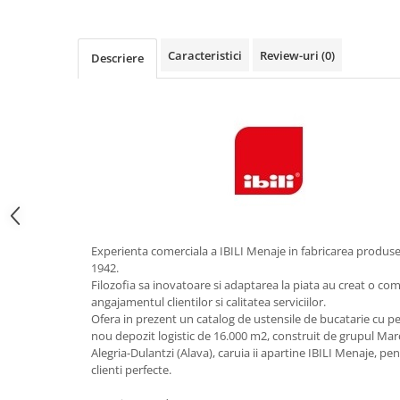
Obiecte mobilier
Accesorii mobilier
Dulapuri
Caracteristici
Review-uri
(0)
Descriere
Etajere
Rafturi
Ustensile pentru gatit
Ascutitori cutite
Cutite
Decojitoare fructe si legume
Foarfece alimentare
Mojare
Experienta comerciala a IBILI Menaje in fabricarea produse
Perii si bureti
1942.
Filozofia sa inovatoare si adaptarea la piata au creat o co
Polonice, clesti, spatule, linguri
angajamentul clientilor si calitatea serviciilor.
Prese, tocatoare si feliatoare
Ofera in prezent un catalog de ustensile de bucatarie cu pes
alimente
nou depozit logistic de 16.000 m2, construit de grupul Marc
Razatori
Alegria-Dulantzi (Alava), caruia ii apartine IBILI Menaje, pe
clienti perfecte.
Seturi ustensile bucatarie
Site