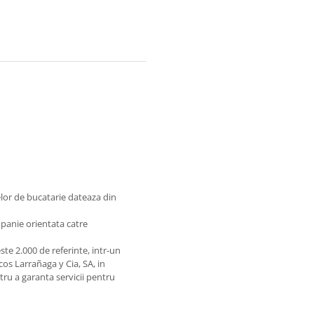
lor de bucatarie dateaza din
mpanie orientata catre
te 2.000 de referinte, intr-un
os Larrañaga y Cia, SA, in
ntru a garanta servicii pentru