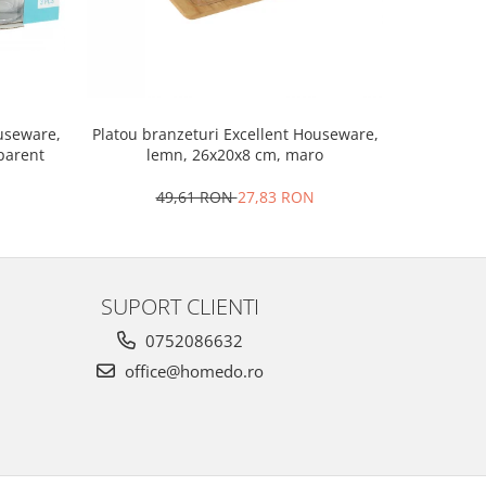
Set 2 ra
ouseware,
Platou branzeturi Excellent Houseware,
portela
sparent
lemn, 26x20x8 cm, maro
4
49,61 RON
27,83 RON
SUPORT CLIENTI
0752086632
office@homedo.ro