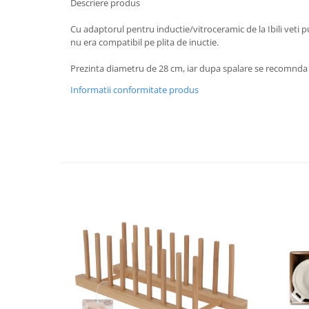
Descriere produs
Strecuratori
Cu adaptorul pentru inductie/vitroceramic de la Ibili veti pu
Tocatoare de bucatarie
nu era compatibil pe plita de inuctie.
Adaptor plita
Prezinta diametru de 28 cm, iar dupa spalare se recomnda 
Aprinzatoare aragaz
Arzatoare
Informatii conformitate produs
Cantare de bucatarie
Dispesere detergent
Mixere
Odorizant frigider
Pensule bucatarie
Prosoape bucatarie
Seturi cutite
Ustensile de masurat
Ustensile fragezire carne
Ustensile gatire la aburi
Vase pentru gatit
Capace pentru vase