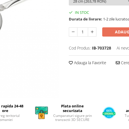
IN STOC
Durata de livrare:
1-2 zile lucrato
ADAUG
Cod Produs:
IB-703728
Ai nevo
Adauga la Favorite
Cere 
 rapida 24-48
Plata online
ore
securizata
a
reg teritoriul
Cumparaturi sigure prin
Tu
omaniei
tranzactii 3D SECURE