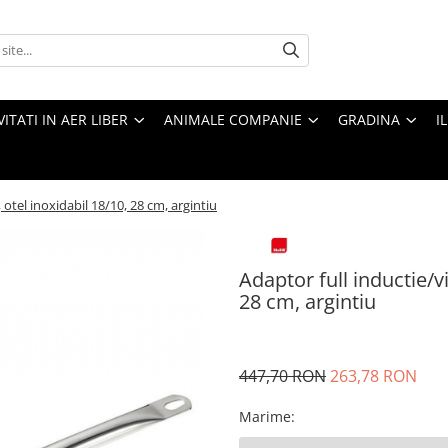
VITATI IN AER LIBER
ANIMALE COMPANIE
GRADINA
I
, otel inoxidabil 18/10, 28 cm, argintiu
Adaptor full inductie/vi
28 cm, argintiu
447,70 RON
263,78 RON
Marime
: