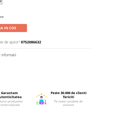
are
A IN COS
ie de ajutor?
0752086632
informatii
Garantam
Peste 30.000 de clienti
utenticitatea
fericiti
turor produselor
Pe toate canalele de
comercializate
vanzare