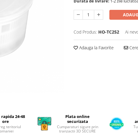
Durata de livrare:
1-2 zile lucrato
ADAUG
Cod Produs:
HO-TC252
Ai nev
Adauga la Favorite
Cere 
 rapida 24-48
Plata online
ore
securizata
a
reg teritoriul
Cumparaturi sigure prin
Tu
omaniei
tranzactii 3D SECURE