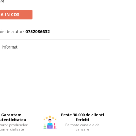
are
A IN COS
oie de ajutor?
0752086632
informatii
Garantam
Peste 30.000 de clienti
utenticitatea
fericiti
turor produselor
Pe toate canalele de
comercializate
vanzare