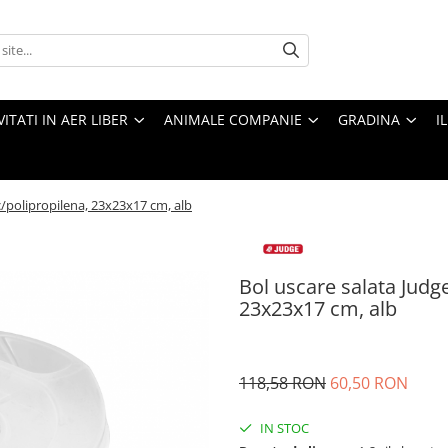
VITATI IN AER LIBER
ANIMALE COMPANIE
GRADINA
I
ic/polipropilena, 23x23x17 cm, alb
Bol uscare salata Judge
23x23x17 cm, alb
118,58 RON
60,50 RON
IN STOC