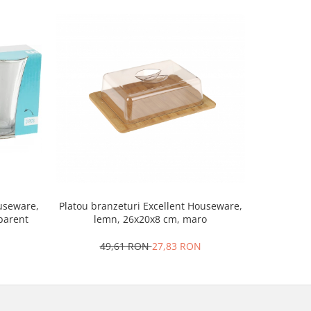
Set 2 ra
ouseware,
Platou branzeturi Excellent Houseware,
portela
sparent
lemn, 26x20x8 cm, maro
4
49,61 RON
27,83 RON