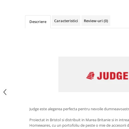
Obiecte mobilier
Accesorii mobilier
Dulapuri
Caracteristici
Review-uri
(0)
Descriere
Etajere
Rafturi
Ustensile pentru gatit
Ascutitori cutite
Cutite
Decojitoare fructe si legume
Foarfece alimentare
Mojare
Perii si bureti
Polonice, clesti, spatule, linguri
Prese, tocatoare si feliatoare
alimente
Judge este alegerea perfecta pentru nevoile dumneavoastra 
Razatori
Proiectat in Bristol si distribuit in Marea Britanie si in i
Seturi ustensile bucatarie
Homewares, cu un portofoliu de peste o mie de accesorii 
Site