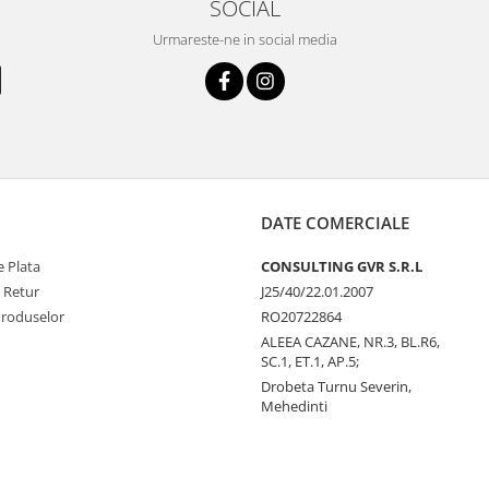
SOCIAL
Urmareste-ne in social media
DATE COMERCIALE
 Plata
CONSULTING GVR S.R.L
e Retur
J25/40/22.01.2007
Produselor
RO20722864
ALEEA CAZANE, NR.3, BL.R6,
SC.1, ET.1, AP.5;
Drobeta Turnu Severin,
Mehedinti