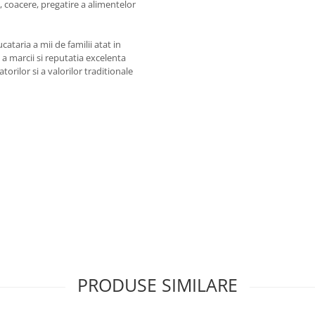
t, coacere, pregatire a alimentelor
aria a mii de familii atat in ​​
a a marcii si reputatia excelenta
orilor si a valorilor traditionale
PRODUSE SIMILARE