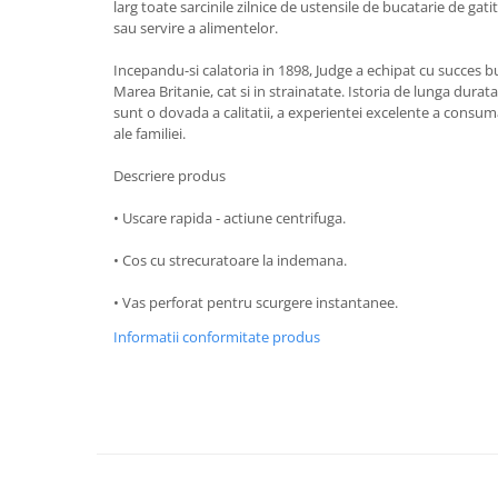
larg toate sarcinile zilnice de ustensile de bucatarie de gati
Strecuratori
sau servire a alimentelor.
Tocatoare de bucatarie
Incepandu-si calatoria in 1898, Judge a echipat cu succes bucat
Adaptor plita
Marea Britanie, cat si in strainatate. Istoria de lunga durat
sunt o dovada a calitatii, a experientei excelente a consumat
Aprinzatoare aragaz
ale familiei.
Arzatoare
Cantare de bucatarie
Descriere produs
Dispesere detergent
• Uscare rapida - actiune centrifuga.
Mixere
Odorizant frigider
• Cos cu strecuratoare la indemana.
Pensule bucatarie
• Vas perforat pentru scurgere instantanee.
Prosoape bucatarie
Informatii conformitate produs
Seturi cutite
Ustensile de masurat
Ustensile fragezire carne
Ustensile gatire la aburi
Vase pentru gatit
Capace pentru vase