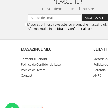
NEWSLETTER
Ustensile cofetarie si patiserie
Nu rata ofertele si promotiile noastre
Ramekin
Tavi si forme prajituri
Vreau sa primesc newsletter cu promotiile magazinului.
Aparate prajituri
Afla mai multe in
Politica de Confidentialitate
Facalete
Forme briose
Lumanari tort
MAGAZINUL MEU
CLIENTI
Ornare, insiropare si decorare
prajituri
Termeni si Conditii
Metode de
Portionatoare si feliatoare
Politica de Confidentialitate
Politica d
Posuri si duiuri
Politica de livrare
Garantia 
Raclete patiserie
Contact
ANPC
Suporturi prajituri
Tavi detasabile
Tavi si forme fursecuri
Ustensile antiaderente
Ustensile de masura