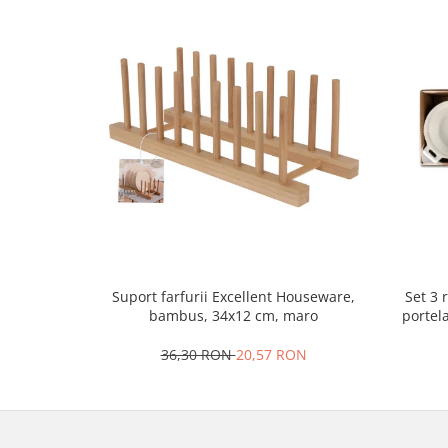
Oale si cratite
Tavi copt
Tigai
Vesela si tacamuri
Boluri
Farfurii
Scurgatoare vase
Seturi de tacamuri
Suporturi pentru tacamuri
Cani
Cesti
Set 3 
Suport farfurii Excellent Houseware,
Pahare
portel
bambus, 34x12 cm, maro
Scrumiere
36,30 RON
20,57 RON
Seturi vesela
Suporturi farfurii
Suporturi pahare, cesti, cani
Untiere