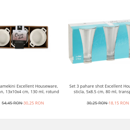
ramekini Excellent Houseware,
Set 3 pahare shot Excellent H
an, 13x10x4 cm, 130 ml, rotund
sticla, 5x8.5 cm, 80 ml, tran
54,45 RON
30,25 RON
30,25 RON
18,15 RON