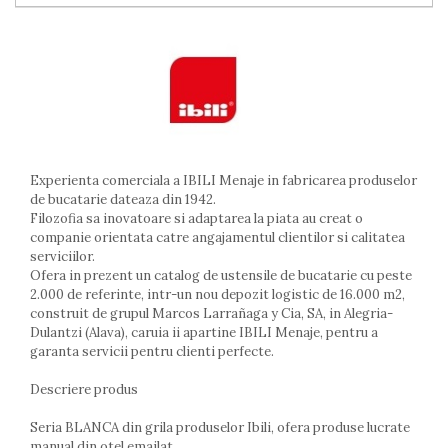
Arzatoare
Cantare de bucatarie
Dispesere detergent
Mixere
Odorizant frigider
Pensule bucatarie
Prosoape bucatarie
Experienta comerciala a IBILI Menaje in fabricarea produselor
Seturi cutite
de bucatarie dateaza din 1942.
Ustensile de masurat
Filozofia sa inovatoare si adaptarea la piata au creat o
Ustensile fragezire carne
companie orientata catre angajamentul clientilor si calitatea
Ustensile gatire la aburi
serviciilor.
Ofera in prezent un catalog de ustensile de bucatarie cu peste
Vase pentru gatit
2.000 de referinte, intr-un nou depozit logistic de 16.000 m2,
Capace pentru vase
construit de grupul Marcos Larrañaga y Cia, SA, in Alegria-
Dulantzi (Alava), caruia ii apartine IBILI Menaje, pentru a
Oale si cratite
garanta servicii pentru clienti perfecte.
Tavi copt
Tigai
Descriere produs
Vesela si tacamuri
Seria BLANCA din grila produselor Ibili, ofera produse lucrate
Boluri
manual din otel emailat.