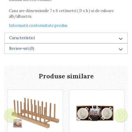
Farfurii
Cana are dimensiunile 7 x 6 cetimetri ( D x h ) si de culoare
Scurgatoare vase
alb/albastru.
Seturi de tacamuri
Suporturi pentru tacamuri
Informatii conformitate produs
Cani
Caracteristici
Cesti
Pahare
Review-uri
(0)
Scrumiere
Seturi vesela
Suporturi farfurii
Produse similare
Suporturi pahare, cesti, cani
Untiere
Ustensile cofetarie si patiserie
Ramekin
Tavi si forme prajituri
Aparate prajituri
Facalete
Forme briose