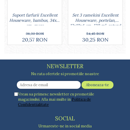
Lumanari tort
Ornare, insiropare si decorare
prajituri
Set 3 ramekini Excellent
Suport farfurii Excellent
Houseware, portelan,
Houseware, bambus, 34x12
Portionatoare si feliatoare
13x10x4 cm, 130 ml, rotund
cm, maro
Posuri si duiuri
54,45 RON
36,30 RON
Raclete patiserie
30,25 RON
20,57 RON
Suporturi prajituri
Tavi detasabile
Tavi si forme fursecuri
Ustensile antiaderente
NEWSLETTER
Ustensile de masura
Nu rata ofertele si promotiile noastre
Vreau sa primesc newsletter cu promotiile
magazinului. Afla mai multe in
Politica de
Confidentialitate
SOCIAL
Urmareste-ne in social media