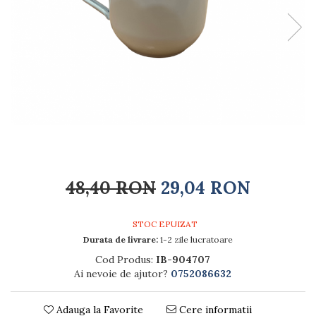
Rucsacuri
Naproane si capace acoperire
Suporturi
Covorase intrare
alimente
Suporturi si rame fotografii
Oliviere si solnite
Odorizante
Platouri servire
Odorizante auto
Suporturi oale
Odorizante camera
Tavi servire
Seturi desen
Seturi servire tapas
Sosiere
Suport servetele
Depozitare alimente
Caserole
48,40 RON
29,04 RON
Cutii Alimentare
Cutii pentru paine
STOC EPUIZAT
Recipiente si borcane
Durata de livrare:
1-2 zile lucratoare
Organizatoare frigider
Cod Produs:
IB-904707
Recipiente condimente
Ai nevoie de ajutor?
0752086632
Obiecte mobilier
Accesorii mobilier
Adauga la Favorite
Cere informatii