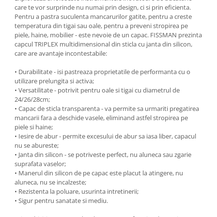
care te vor surprinde nu numai prin design, ci si prin eficienta.
Ustensile cofetarie si patiserie
Pentru a pastra suculenta mancarurilor gatite, pentru a creste
temperatura din tigai sau oale, pentru a preveni stropirea pe
Ramekin
piele, haine, mobilier - este nevoie de un capac. FISSMAN prezinta
Tavi si forme prajituri
capcul TRIPLEX multidimensional din sticla cu janta din silicon,
Aparate prajituri
care are avantaje incontestabile:
Facalete
• Durabilitate - isi pastreaza proprietatile de performanta cu o
Forme briose
utilizare prelungita si activa;
Lumanari tort
• Versatilitate - potrivit pentru oale si tigai cu diametrul de
24/26/28cm;
Ornare, insiropare si decorare
• Capac de sticla transparenta - va permite sa urmariti pregatirea
prajituri
mancarii fara a deschide vasele, eliminand astfel stropirea pe
Portionatoare si feliatoare
piele si haine;
• Iesire de abur - permite excesului de abur sa iasa liber, capacul
Posuri si duiuri
nu se abureste;
Raclete patiserie
• Janta din silicon - se potriveste perfect, nu aluneca sau zgarie
Suporturi prajituri
suprafata vaselor;
• Manerul din silicon de pe capac este placut la atingere, nu
Tavi detasabile
aluneca, nu se incalzeste;
Tavi si forme fursecuri
• Rezistenta la poluare, usurinta intretinerii;
Ustensile antiaderente
• Sigur pentru sanatate si mediu.
Ustensile de masura