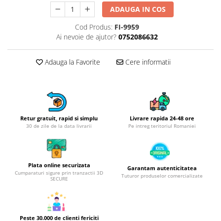
Obiecte mobilier
ADAUGA IN COS
Accesorii mobilier
Cod Produs:
FI-9959
Dulapuri
Ai nevoie de ajutor?
0752086632
Etajere
Rafturi
Adauga la Favorite
Cere informatii
Ustensile pentru gatit
Ascutitori cutite
Cutite
Decojitoare fructe si legume
Retur gratuit, rapid si simplu
Livrare rapida 24-48 ore
Foarfece alimentare
30 de zile de la data livrarii
Pe intreg teritoriul Romaniei
Mojare
Perii si bureti
Polonice, clesti, spatule, linguri
Plata online securizata
Garantam autenticitatea
Prese, tocatoare si feliatoare
Cumparaturi sigure prin tranzactii 3D
Tuturor produselor comercializate
SECURE
alimente
Razatori
Seturi ustensile bucatarie
Peste 30.000 de clienti fericiti
Site