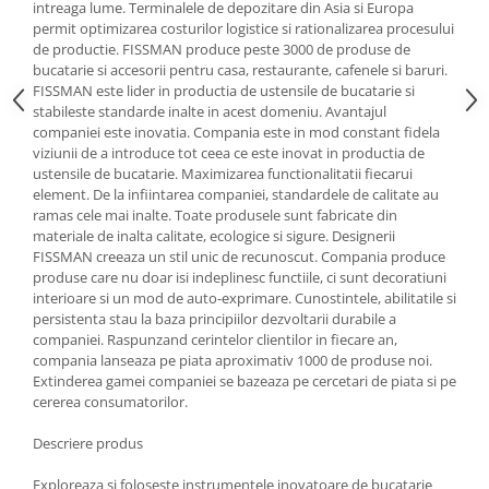
intreaga lume. Terminalele de depozitare din Asia si Europa
Oale si cratite
permit optimizarea costurilor logistice si rationalizarea procesului
de productie. FISSMAN produce peste 3000 de produse de
Tavi copt
bucatarie si accesorii pentru casa, restaurante, cafenele si baruri.
Tigai
FISSMAN este lider in productia de ustensile de bucatarie si
Vesela si tacamuri
stabileste standarde inalte in acest domeniu. Avantajul
companiei este inovatia. Compania este in mod constant fidela
Boluri
viziunii de a introduce tot ceea ce este inovat in productia de
Farfurii
ustensile de bucatarie. Maximizarea functionalitatii fiecarui
element. De la infiintarea companiei, standardele de calitate au
Scurgatoare vase
ramas cele mai inalte. Toate produsele sunt fabricate din
Seturi de tacamuri
materiale de inalta calitate, ecologice si sigure. Designerii
FISSMAN creeaza un stil unic de recunoscut. Compania produce
Suporturi pentru tacamuri
produse care nu doar isi indeplinesc functiile, ci sunt decoratiuni
Cani
interioare si un mod de auto-exprimare. Cunostintele, abilitatile si
Cesti
persistenta stau la baza principiilor dezvoltarii durabile a
companiei. Raspunzand cerintelor clientilor in fiecare an,
Pahare
compania lanseaza pe piata aproximativ 1000 de produse noi.
Scrumiere
Extinderea gamei companiei se bazeaza pe cercetari de piata si pe
Seturi vesela
cererea consumatorilor.
Suporturi farfurii
Descriere produs
Suporturi pahare, cesti, cani
Exploreaza si foloseste instrumentele inovatoare de bucatarie
Untiere