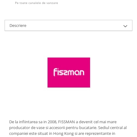
Pe toate canalele de vanzare
Strecuratori
Tocatoare de bucatarie
Adaptor plita
Descriere
Aprinzatoare aragaz
Arzatoare
Cantare de bucatarie
Dispesere detergent
Mixere
Odorizant frigider
Pensule bucatarie
Prosoape bucatarie
Seturi cutite
Ustensile de masurat
Ustensile fragezire carne
Ustensile gatire la aburi
De la infiintarea sa in 2008, FISSMAN a devenit cel mai mare
Vase pentru gatit
producator de vase si accesorii pentru bucatarie. Sediul central al
companiei este situat in Hong Kong si are reprezentante in
Capace pentru vase