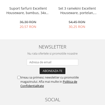
Set 3 ramekini Excellent
Suport farfurii Excellent
Houseware, portelan,
Houseware, bambus, 34x12
13x10x4 cm, 130 ml, rotund
cm, maro
54,45 RON
36,30 RON
30,25 RON
20,57 RON
NEWSLETTER
Nu rata ofertele si promotiile noastre
Vreau sa primesc newsletter cu promotiile
magazinului. Afla mai multe in
Politica de
Confidentialitate
SOCIAL