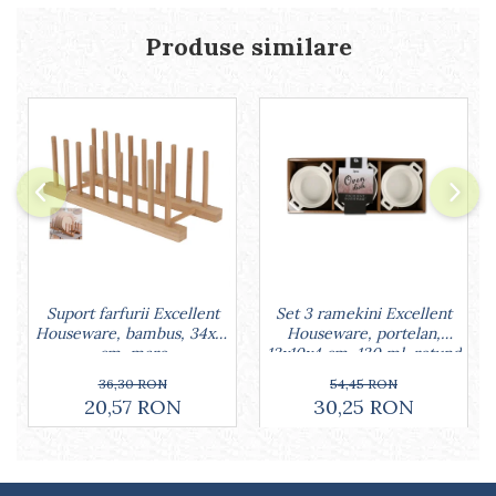
Lumanari tort
Ornare, insiropare si decorare
Produse similare
prajituri
Portionatoare si feliatoare
Posuri si duiuri
Raclete patiserie
Suporturi prajituri
Tavi detasabile
Tavi si forme fursecuri
Ustensile antiaderente
Ustensile de masura
Set 3 ramekini Excellent
Suport farfurii Excellent
Houseware, portelan,
Houseware, bambus, 34x12
13x10x4 cm, 130 ml, rotund
cm, maro
54,45 RON
36,30 RON
30,25 RON
20,57 RON