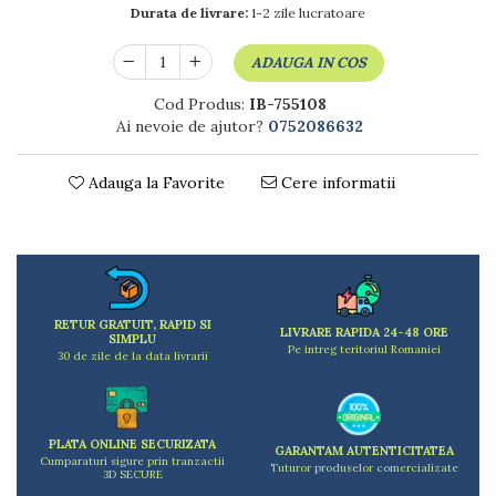
Dulapuri
Durata de livrare:
1-2 zile lucratoare
Etajere
Rafturi
ADAUGA IN COS
Ustensile pentru gatit
Cod Produs:
IB-755108
Ascutitori cutite
Ai nevoie de ajutor?
0752086632
Cutite
Decojitoare fructe si legume
Adauga la Favorite
Cere informatii
Foarfece alimentare
Mojare
Perii si bureti
Polonice, clesti, spatule, linguri
Prese, tocatoare si feliatoare alimente
RETUR GRATUIT, RAPID SI
Razatori
LIVRARE RAPIDA 24-48 ORE
SIMPLU
Pe intreg teritoriul Romaniei
Seturi ustensile bucatarie
30 de zile de la data livrarii
Site
Strecuratori
Tocatoare de bucatarie
PLATA ONLINE SECURIZATA
GARANTAM AUTENTICITATEA
Adaptor plita
Cumparaturi sigure prin tranzactii
Tuturor produselor comercializate
3D SECURE
Aprinzatoare aragaz