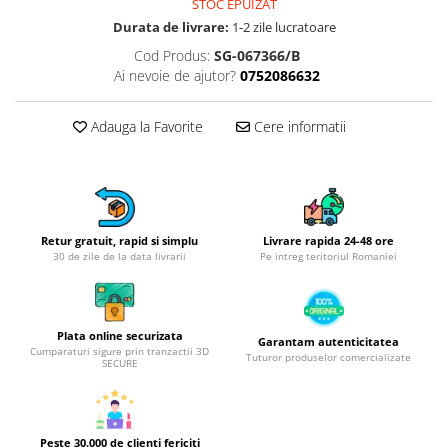
Obiecte mobilier
STOC EPUIZAT
Durata de livrare:
1-2 zile lucratoare
Accesorii mobilier
Cod Produs:
SG-067366/B
Dulapuri
Ai nevoie de ajutor?
0752086632
Etajere
Rafturi
Adauga la Favorite
Cere informatii
Ustensile pentru gatit
Ascutitori cutite
Cutite
Decojitoare fructe si legume
Retur gratuit, rapid si simplu
Livrare rapida 24-48 ore
Foarfece alimentare
30 de zile de la data livrarii
Pe intreg teritoriul Romaniei
Mojare
Perii si bureti
Polonice, clesti, spatule, linguri
Plata online securizata
Garantam autenticitatea
Prese, tocatoare si feliatoare
Cumparaturi sigure prin tranzactii 3D
Tuturor produselor comercializate
SECURE
alimente
Razatori
Seturi ustensile bucatarie
Peste 30.000 de clienti fericiti
Site