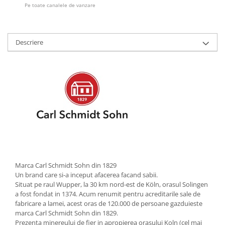
Pe toate canalele de vanzare
Strecuratori
Tocatoare de bucatarie
Adaptor plita
Descriere
Aprinzatoare aragaz
Arzatoare
Cantare de bucatarie
Dispesere detergent
Mixere
Odorizant frigider
Pensule bucatarie
Prosoape bucatarie
Seturi cutite
Marca Carl Schmidt Sohn din 1829
Ustensile de masurat
Un brand care si-a inceput afacerea facand sabii.
Ustensile fragezire carne
Situat pe raul Wupper, la 30 km nord-est de Köln, orasul Solingen
a fost fondat in 1374. Acum renumit pentru acreditarile sale de
Ustensile gatire la aburi
fabricare a lamei, acest oras de 120.000 de persoane gazduieste
Vase pentru gatit
marca Carl Schmidt Sohn din 1829.
Prezenta minereului de fier in apropierea orasului Koln (cel mai
Capace pentru vase