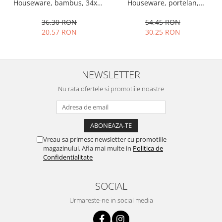
Houseware, portelan,
Houseware, bambus, 34x12
13x10x4 cm, 130 ml, rotund
cm, maro
54,45 RON
36,30 RON
30,25 RON
20,57 RON
NEWSLETTER
Nu rata ofertele si promotiile noastre
Vreau sa primesc newsletter cu promotiile
magazinului. Afla mai multe in
Politica de
Confidentialitate
SOCIAL
Urmareste-ne in social media