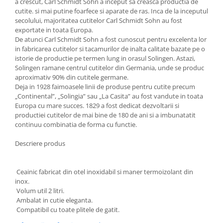
a crescut, Carl Schmidt Sohn a inceput sa creasca productia de
Ustensile cofetarie si patiserie
cutite. si mai putine foarfece si aparate de ras. Inca de la inceputul
secolului, majoritatea cutitelor Carl Schmidt Sohn au fost
Ramekin
exportate in toata Europa.
Tavi si forme prajituri
De atunci Carl Schmidt Sohn a fost cunoscut pentru excelenta lor
in fabricarea cutitelor si tacamurilor de inalta calitate bazate pe o
Aparate prajituri
istorie de productie pe termen lung in orasul Solingen. Astazi,
Facalete
Solingen ramane centrul cutitelor din Germania, unde se produc
aproximativ 90% din cutitele germane.
Forme briose
Deja in 1928 faimoasele linii de produse pentru cutite precum
Lumanari tort
„Continental”, „Solingia” sau „La Casita” au fost vandute in toata
Ornare, insiropare si decorare
Europa cu mare succes. 1829 a fost dedicat dezvoltarii si
prajituri
productiei cutitelor de mai bine de 180 de ani si a imbunatatit
continuu combinatia de forma cu functie.
Portionatoare si feliatoare
Posuri si duiuri
Descriere produs
Raclete patiserie
Suporturi prajituri
Ceainic fabricat din otel inoxidabil si maner termoizolant din
Tavi detasabile
inox.
Volum util 2 litri.
Tavi si forme fursecuri
Ambalat in cutie eleganta.
Ustensile antiaderente
Compatibil cu toate plitele de gatit.
Ustensile de masura