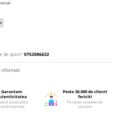
versal.
e de ajutor?
0752086632
informatii
Garantam
Peste 30.000 de clienti
utenticitatea
fericiti
turor produselor
Pe toate canalele de
comercializate
vanzare