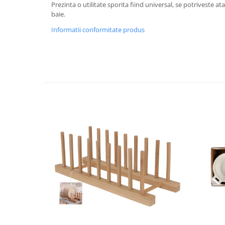
Prezinta o utilitate sporita fiind universal, se potriveste atat
Strecuratori
baie.
Tocatoare de bucatarie
Informatii conformitate produs
Adaptor plita
Aprinzatoare aragaz
Arzatoare
Cantare de bucatarie
Dispesere detergent
Mixere
Odorizant frigider
Pensule bucatarie
Prosoape bucatarie
Seturi cutite
Ustensile de masurat
Ustensile fragezire carne
Ustensile gatire la aburi
Vase pentru gatit
Capace pentru vase