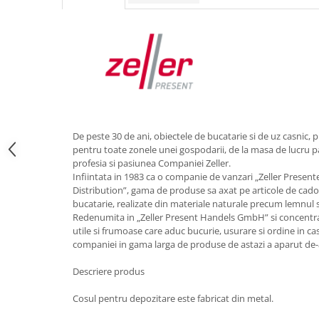
Obiecte mobilier
Accesorii mobilier
Dulapuri
Etajere
Rafturi
Ustensile pentru gatit
Ascutitori cutite
De peste 30 de ani, obiectele de bucatarie si de uz casnic, p
Cutite
pentru toate zonele unei gospodarii, de la masa de lucru pa
Decojitoare fructe si legume
profesia si pasiunea Companiei Zeller.
Foarfece alimentare
Infiintata in 1983 ca o companie de vanzari „Zeller Presen
Distribution”, gama de produse sa axat pe articole de cado
Mojare
bucatarie, realizate din materiale naturale precum lemnul s
Perii si bureti
Redenumita in „Zeller Present Handels GmbH” si concentra
Polonice, clesti, spatule, linguri
utile si frumoase care aduc bucurie, usurare si ordine in ca
companiei in gama larga de produse de astazi a aparut de-a
Prese, tocatoare si feliatoare
alimente
Descriere produs
Razatori
Cosul pentru depozitare este fabricat din metal.
Seturi ustensile bucatarie
Site