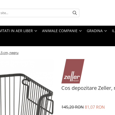
VITATI IN AER LIBER
ANIMALE COMPANIE
GRADINA
I
1.5 cm, negru
Cos depozitare Zeller,
145,20 RON
81,07 RON