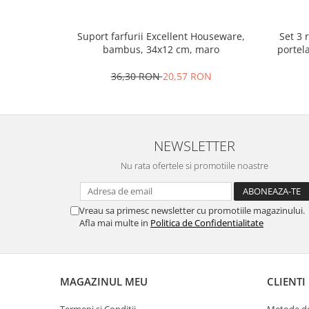
Oale si cratite
Tavi copt
Set 3 
Suport farfurii Excellent Houseware,
portel
bambus, 34x12 cm, maro
Tigai
Vesela si tacamuri
36,30 RON
20,57 RON
Boluri
Farfurii
Scurgatoare vase
NEWSLETTER
Seturi de tacamuri
Suporturi pentru tacamuri
Nu rata ofertele si promotiile noastre
Cani
Cesti
Vreau sa primesc newsletter cu promotiile magazinului.
Pahare
Afla mai multe in
Politica de Confidentialitate
Scrumiere
Seturi vesela
Suporturi farfurii
MAGAZINUL MEU
CLIENTI
Suporturi pahare, cesti, cani
Untiere