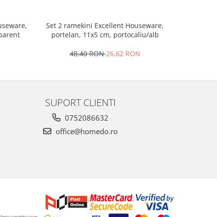
Set 2 ramekini Excellent Houseware,
Platou bra
ouseware,
portelan, 11x5 cm, portocaliu/alb
le
sparent
48,40 RON
26,62 RON
4
SUPORT CLIENTI
0752086632
office@homedo.ro