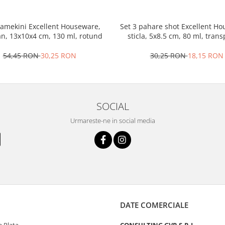
ramekini Excellent Houseware,
Set 3 pahare shot Excellent H
an, 13x10x4 cm, 130 ml, rotund
sticla, 5x8.5 cm, 80 ml, tran
54,45 RON
30,25 RON
30,25 RON
18,15 RON
SOCIAL
Urmareste-ne in social media
DATE COMERCIALE