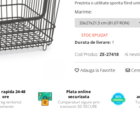
Prezinta o utilitate sporita fiind uni
Marime
:
STOC EPUIZAT
Durata de livrare:
1
Cod Produs:
ZE-27418
Ai nevoi
Adauga la Favorite
Cere 
 rapida 24-48
Plata online
ore
securizata
a
reg teritoriul
Cumparaturi sigure prin
Tu
omaniei
tranzactii 3D SECURE