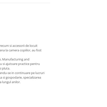
recum si accesorii de locuit
na la camera copiilor, au fost
te, Manufacturing and
u si ajutoare practice pentru
i pluta.
ndu-se in continuare pe lucruri
sa si gospodarie, specializarea
 lungul anilor.