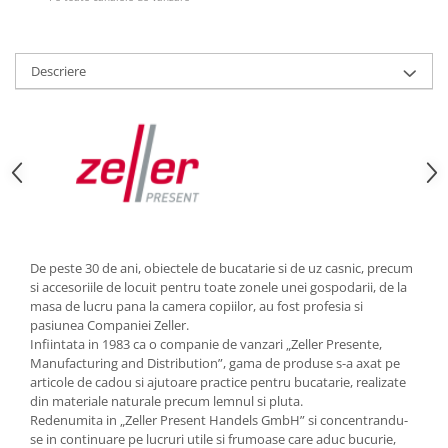
Strecuratori
Tocatoare de bucatarie
Descriere
Adaptor plita
Aprinzatoare aragaz
Arzatoare
Cantare de bucatarie
Dispesere detergent
Mixere
Odorizant frigider
Pensule bucatarie
De peste 30 de ani, obiectele de bucatarie si de uz casnic, precum
Prosoape bucatarie
si accesoriile de locuit pentru toate zonele unei gospodarii, de la
masa de lucru pana la camera copiilor, au fost profesia si
Seturi cutite
pasiunea Companiei Zeller.
Ustensile de masurat
Infiintata in 1983 ca o companie de vanzari „Zeller Presente,
Ustensile fragezire carne
Manufacturing and Distribution”, gama de produse s-a axat pe
articole de cadou si ajutoare practice pentru bucatarie, realizate
Ustensile gatire la aburi
din materiale naturale precum lemnul si pluta.
Vase pentru gatit
Redenumita in „Zeller Present Handels GmbH” si concentrandu-
se in continuare pe lucruri utile si frumoase care aduc bucurie,
Capace pentru vase