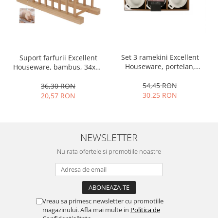
Ustensile cofetarie si patiserie
Ramekin
Tavi si forme prajituri
Aparate prajituri
Set 3 ramekini Excellent
Suport farfurii Excellent
Facalete
Houseware, portelan,
Houseware, bambus, 34x12
13x10x4 cm, 130 ml, rotund
cm, maro
Forme briose
54,45 RON
36,30 RON
Lumanari tort
30,25 RON
20,57 RON
Ornare, insiropare si decorare
prajituri
Portionatoare si feliatoare
NEWSLETTER
Posuri si duiuri
Raclete patiserie
Nu rata ofertele si promotiile noastre
Suporturi prajituri
Tavi detasabile
Tavi si forme fursecuri
Ustensile antiaderente
Vreau sa primesc newsletter cu promotiile
magazinului. Afla mai multe in
Politica de
Ustensile de masura