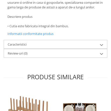
usurare si ordine in casa si gospodarie, specializarea companiei in
Oale si cratite
gama larga de produse de astazi a aparut de-a lungul anilor.
Tavi copt
Descriere produs
Tigai
Vesela si tacamuri
• Cutia este fabricata integral din bambus.
Boluri
Informatii conformitate produs
Farfurii
Caracteristici
Scurgatoare vase
Seturi de tacamuri
Review-uri
(0)
Suporturi pentru tacamuri
Cani
Cesti
PRODUSE SIMILARE
Pahare
Scrumiere
Seturi vesela
Suporturi farfurii
Suporturi pahare, cesti, cani
Untiere