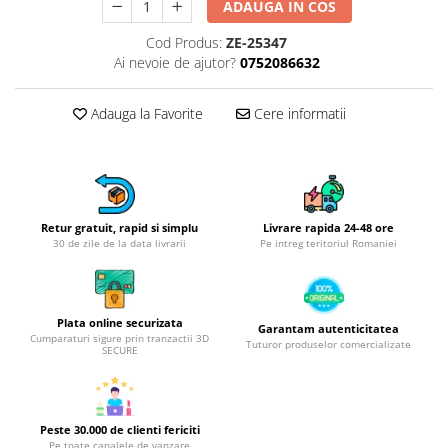
Obiecte mobilier
ADAUGA IN COS
Accesorii mobilier
Cod Produs:
ZE-25347
Dulapuri
Ai nevoie de ajutor?
0752086632
Etajere
Rafturi
Adauga la Favorite
Cere informatii
Ustensile pentru gatit
Ascutitori cutite
Cutite
Decojitoare fructe si legume
Retur gratuit, rapid si simplu
Livrare rapida 24-48 ore
Foarfece alimentare
30 de zile de la data livrarii
Pe intreg teritoriul Romaniei
Mojare
Perii si bureti
Polonice, clesti, spatule, linguri
Plata online securizata
Garantam autenticitatea
Cumparaturi sigure prin tranzactii 3D
Tuturor produselor comercializate
Prese, tocatoare si feliatoare
SECURE
alimente
Razatori
Seturi ustensile bucatarie
Peste 30.000 de clienti fericiti
Site
Pe toate canalele de vanzare