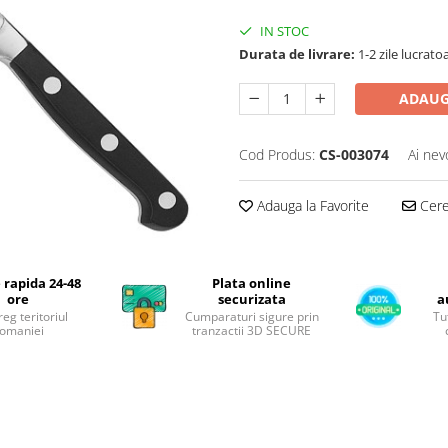
IN STOC
Durata de livrare:
1-2 zile lucrato
ADAUG
Cod Produs:
CS-003074
Ai nev
Adauga la Favorite
Cere 
 rapida 24-48
Plata online
ore
securizata
a
reg teritoriul
Cumparaturi sigure prin
Tu
omaniei
tranzactii 3D SECURE