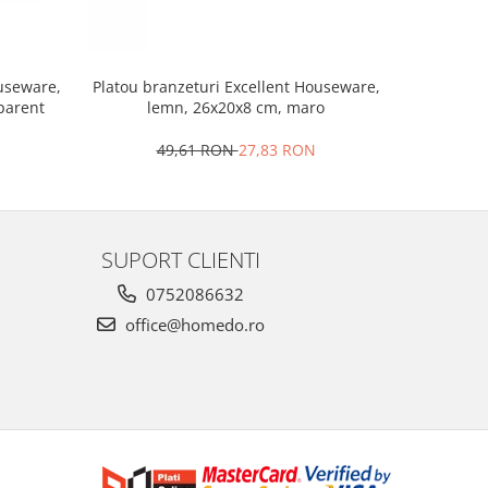
Set 2 ra
ouseware,
Platou branzeturi Excellent Houseware,
portela
sparent
lemn, 26x20x8 cm, maro
4
49,61 RON
27,83 RON
SUPORT CLIENTI
0752086632
office@homedo.ro