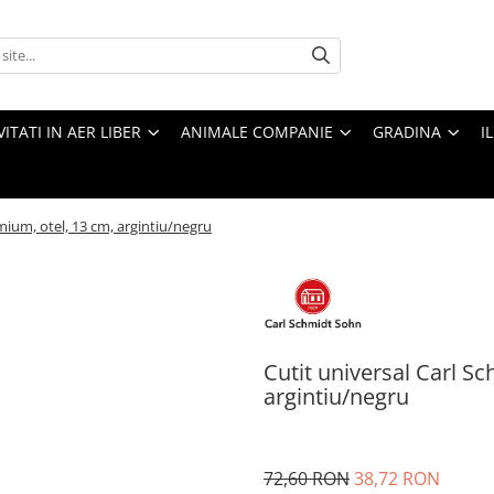
VITATI IN AER LIBER
ANIMALE COMPANIE
GRADINA
I
mium, otel, 13 cm, argintiu/negru
Cutit universal Carl S
argintiu/negru
72,60 RON
38,72 RON