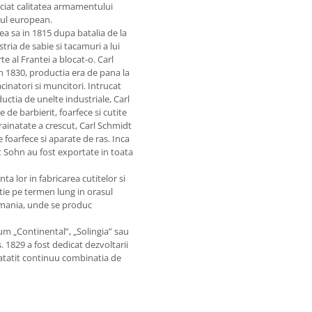
eciat calitatea armamentului
ntul european.
a sa in 1815 dupa batalia de la
ria de sabie si tacamuri a lui
 al Frantei a blocat-o. Carl
n 1830, productia era de pana la
cinatori si muncitori. Intrucat
ctia de unelte industriale, Carl
de barbierit, foarfece si cutite
rainatate a crescut, Carl Schmidt
 foarfece si aparate de ras. Inca
dt Sohn au fost exportate in toata
a lor in fabricarea cutitelor si
ctie pe termen lung in orasul
ermania, unde se produc
um „Continental”, „Solingia” sau
 1829 a fost dedicat dezvoltarii
natatit continuu combinatia de