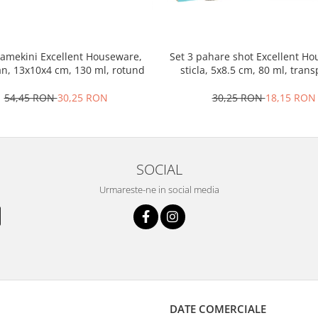
ramekini Excellent Houseware,
Set 3 pahare shot Excellent H
an, 13x10x4 cm, 130 ml, rotund
sticla, 5x8.5 cm, 80 ml, tran
54,45 RON
30,25 RON
30,25 RON
18,15 RON
SOCIAL
Urmareste-ne in social media
DATE COMERCIALE