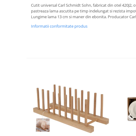
Cutit universal Carl Schmidt Sohn, fabricat din otel 420J2, ot
Oale si cratite
pastreaza lama ascutita pe timp indelungat si rezista impotri
Tavi copt
Lungime lama 13 cm si maner din ebonita. Producator Ca
Tigai
Informatii conformitate produs
Vesela si tacamuri
Boluri
Farfurii
Scurgatoare vase
Seturi de tacamuri
Suporturi pentru tacamuri
Cani
Cesti
Pahare
Scrumiere
Seturi vesela
Suporturi farfurii
Suporturi pahare, cesti, cani
Untiere