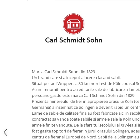
Obiecte mobilier
Accesorii mobilier
Dulapuri
Etajere
Rafturi
Ustensile pentru gatit
Ascutitori cutite
Cutite
Decojitoare fructe si legume
Marca Carl Schmidt Sohn din 1829
Foarfece alimentare
Un brand care si-a inceput afacerea facand sabii.
Situat pe raul Wupper, la 30 km nord-est de Köln, orasul So
Mojare
Acum renumit pentru acreditarile sale de fabricare a lamei,
Perii si bureti
persoane gazduieste marca Carl Schmidt Sohn din 1829.
Polonice, clesti, spatule, linguri
Prezenta minereului de fier in apropierea orasului Koln (c
Germania) a insemnat ca Solingen a devenit rapid un centr
Prese, tocatoare si feliatoare
Lame de sabie de calitate fina au fost fabricate aici in secolu
alimente
contractat sa vanda toate sabiile si armele sale la Köln un
Razatori
armele finite vandute. De la sfarsitul secolului al XIV-lea si
fost gasite topitori de fierar in jurul orasului Solingen, ad
Seturi ustensile bucatarie
centru de fierar al Europei de Nord. Sabii de la Solingen au
Site