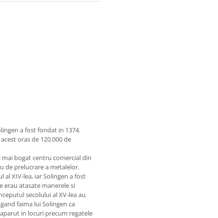
lingen a fost fondat in 1374.
 acest oras de 120.000 de
el mai bogat centru comercial din
u de prelucrare a metalelor.
l al XIV-lea, iar Solingen a fost
de erau atasate manerele si
 inceputul secolului al XV-lea au
augand faima lui Solingen ca
 aparut in locuri precum regatele