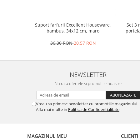
Ustensile cofetarie si patiserie
Ramekin
Tavi si forme prajituri
Set 3 
Suport farfurii Excellent Houseware,
portel
bambus, 34x12 cm, maro
Aparate prajituri
Facalete
36,30 RON
20,57 RON
Forme briose
Lumanari tort
Ornare, insiropare si decorare
prajituri
NEWSLETTER
Portionatoare si feliatoare
Nu rata ofertele si promotiile noastre
Posuri si duiuri
Raclete patiserie
Vreau sa primesc newsletter cu promotiile magazinului.
Suporturi prajituri
Afla mai multe in
Politica de Confidentialitate
Tavi detasabile
Tavi si forme fursecuri
Ustensile antiaderente
MAGAZINUL MEU
CLIENTI
Ustensile de masura