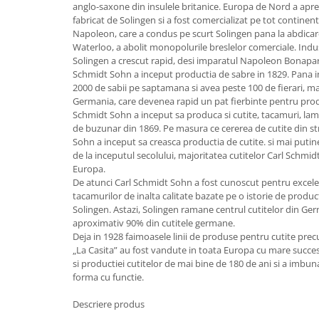
anglo-saxone din insulele britanice. Europa de Nord a apr
Strecuratori
fabricat de Solingen si a fost comercializat pe tot contine
Napoleon, care a condus pe scurt Solingen pana la abdicare
Tocatoare de bucatarie
Waterloo, a abolit monopolurile breslelor comerciale. Indust
Adaptor plita
Solingen a crescut rapid, desi imparatul Napoleon Bonaparte
Aprinzatoare aragaz
Schmidt Sohn a inceput productia de sabre in 1829. Pana i
2000 de sabii pe saptamana si avea peste 100 de fierari, ma
Arzatoare
Germania, care devenea rapid un pat fierbinte pentru produ
Cantare de bucatarie
Schmidt Sohn a inceput sa produca si cutite, tacamuri, lame 
Dispesere detergent
de buzunar din 1869. Pe masura ce cererea de cutite din st
Sohn a inceput sa creasca productia de cutite. si mai putine
Mixere
de la inceputul secolului, majoritatea cutitelor Carl Schmi
Odorizant frigider
Europa.
De atunci Carl Schmidt Sohn a fost cunoscut pentru excelent
Pensule bucatarie
tacamurilor de inalta calitate bazate pe o istorie de produ
Prosoape bucatarie
Solingen. Astazi, Solingen ramane centrul cutitelor din G
Seturi cutite
aproximativ 90% din cutitele germane.
Deja in 1928 faimoasele linii de produse pentru cutite prec
Ustensile de masurat
„La Casita” au fost vandute in toata Europa cu mare succes.
Ustensile fragezire carne
si productiei cutitelor de mai bine de 180 de ani si a imbu
Ustensile gatire la aburi
forma cu functie.
Vase pentru gatit
Descriere produs
Capace pentru vase