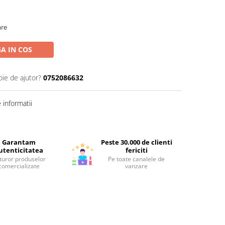
are
A IN COS
oie de ajutor?
0752086632
informatii
Garantam
Peste 30.000 de clienti
utenticitatea
fericiti
turor produselor
Pe toate canalele de
comercializate
vanzare